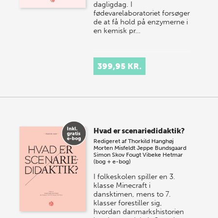
dagligdag. I
fødevarelaboratoriet forsøger
de at få hold på enzymerne i
en kemisk pr…
399,95 KR.
Hvad er scenariedidaktik?
Redigeret af
Thorkild Hanghøj
Morten Misfeldt
Jeppe Bundsgaard
Simon Skov Fougt
Vibeke Hetmar
(bog + e-bog)
I folkeskolen spiller en 3.
klasse Minecraft i
dansktimen, mens to 7.
klasser forestiller sig,
hvordan danmarkshistorien