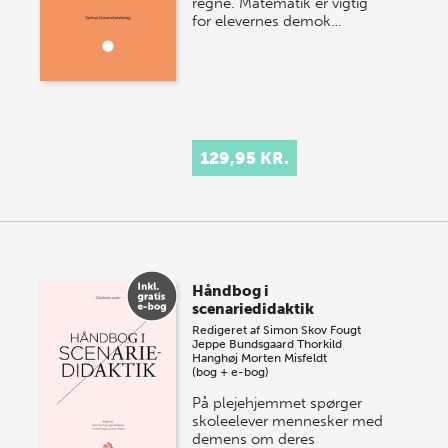
regne. Matematik er vigtig
for elevernes demok…
129,95 KR.
Håndbog i
scenariedidaktik
Redigeret af
Simon Skov Fougt
Jeppe Bundsgaard
Thorkild
Hanghøj
Morten Misfeldt
(bog + e-bog)
På plejehjemmet spørger
skoleelever mennesker med
demens om deres