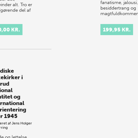
fanatisme, jalousi,
inder alt. Tro er
besiddertrang og
fgørende del af
magtfuldkomme
0,00 KR.
199,95 KR.
diske
ekirker i
rud
ional
titet og
ernational
rientering
er 1945
eret af
Jens Holger
rring
e og lettelse