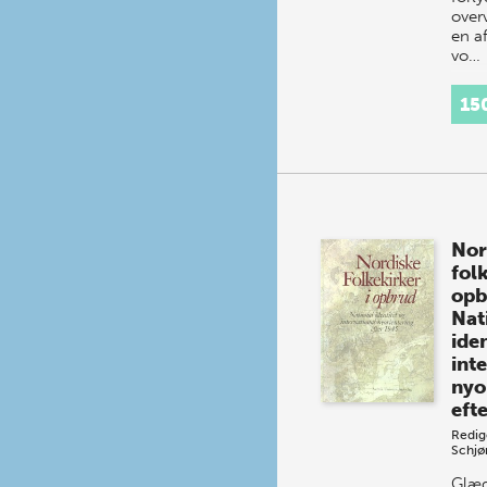
overv
en a
vo…
15
Nor
folk
opb
Nat
iden
int
nyo
eft
Redig
Schjø
Glæd