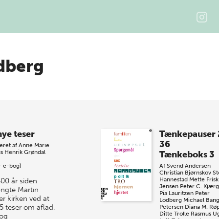
dberg
nye teser
Tænkepauser 
36
eret af
Anne Marie
s
Henrik Grøndal
Tænkeboks 3
+ e-bog)
Af
Svend Andersen
Christian Bjørnskov
St
Hannestad
Mette Frisk
500 år siden
Jensen
Peter C. Kjær
ngte Martin
Pia Lauritzen
Peter
er kirken ved at
Lodberg
Michael Ban
5 teser om aflad,
Petersen
Diana M. Rø
Ditte Trolle
Rasmus Ug
og