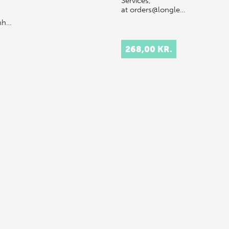
Services,
at orders@longle…
nh…
268,00 KR.