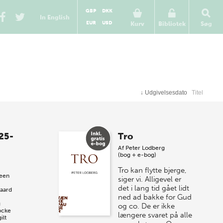
GBP
DKK
In English
EUR
USD
Kurv
Bibliotek
Søg
↓
Udgivelsesdato
Titel
25-
Tro
Af
Peter Lodberg
(bog + e-bog)
Tro kan flytte bjerge,
een
siger vi. Alligevel er
det i lang tid gået lidt
gaard
ned ad bakke for Gud
g
og co. De er ikke
pcke
længere svaret på alle
ilt