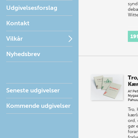
synds
Udgivelsesforslag
deba
Witt
Kontakt
19
Vilkår
Nyhedsbrev
Tro
Kær
Seneste udgivelser
Af
Pet
Nygaa
Pahuu
Kommende udgivelser
Tro,
kærl
ord,
gør e
fora
forly