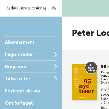
Peter Lo
Abonnement
Fagområder
Bogserier
95 
Redig
Pahuu
Tidsskrifter
Lund
(bog 
Forlaget skriver
For 
spræ
Luth
Om forlaget
slå 9
bod 