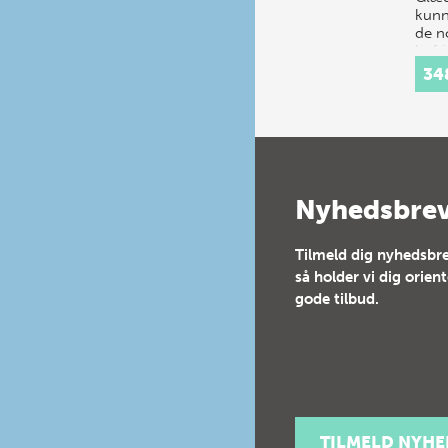
kunn
de n
befr
maj 
34
hold
takk
tilba
Ver
Nyhedsbre
Tilmeld dig nyhedsbre
så holder vi dig orien
gode tilbud.
TILMELD NYH