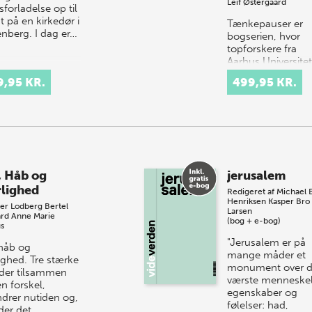
Leif Østergaard
forladelse op til
t på en kirkedør i
Tænkepauser er
enberg. I dag er…
bogserien, hvor
topforskere fra
Aarhus Universitet
formidler deres v
9,95 KR.
499,95 KR.
om centrale emn
som tro, universe
politik. Idéen er a
, Håb og
jerusalem
lighed
Redigeret af
Michael 
Henriksen
Kasper Bro
er Lodberg
Bertel
Larsen
rd
Anne Marie
(bog + e-bog)
s
"Jerusalem er på
 håb og
mange måder et
ighed. Tre stærke
monument over 
 der tilsammen
værste menneskel
n forskel,
egenskaber og
ndrer nutiden og,
følelser: had,
der det,