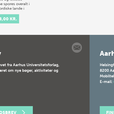
e spores overalt i
ordiske lande i
ielsesdagene i
1945. Der blev
8,00 KR.
t
egudstjenester. I
geblik på 2.
de…
v
Aarh
vet fra Aarhus Universitetsforlag,
Helsing
teret om nye bøger, aktiviteter og
8200
Aa
Mobilte
E-mail:
EDSBREV
FI