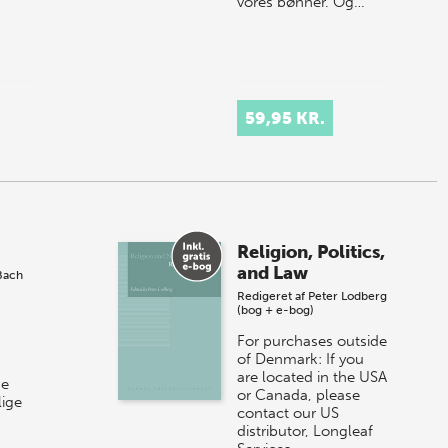
vores bønner. Og…
iden
59,95 KR.
er
t og
t k…
Religion, Politics,
and Law
Bach
Redigeret af
Peter Lodberg
(bog + e-bog)
For purchases outside
of Denmark: If you
are located in the USA
de
or Canada, please
ige
contact our US
distributor, Longleaf