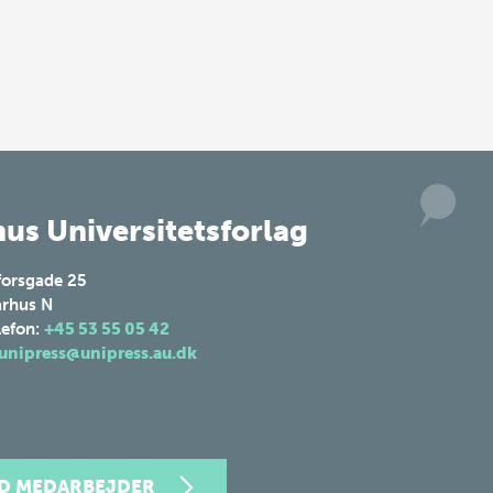
us Universitetsforlag
forsgade 25
rhus N
lefon:
+45 53 55 05 42
unipress@unipress.au.dk
ND MEDARBEJDER