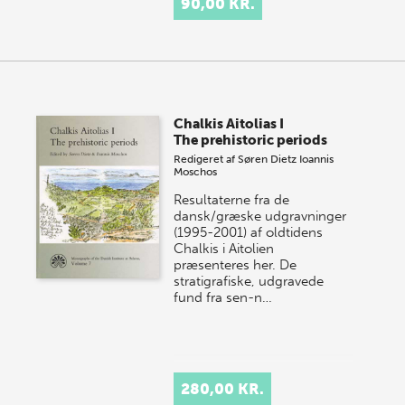
90,00 KR.
Chalkis Aitolias I
The prehistoric periods
Redigeret af
Søren Dietz
Ioannis
Moschos
Resultaterne fra de
dansk/græske udgravninger
(1995-2001) af oldtidens
Chalkis i Aitolien
præsenteres her. De
stratigrafiske, udgravede
fund fra sen-n…
280,00 KR.