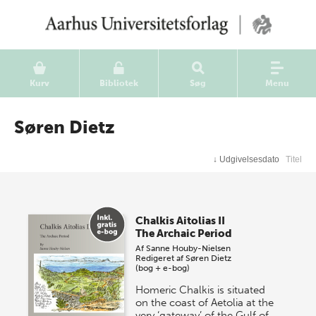
Kurv
Bibliotek
Søg
Menu
Søren Dietz
↓
Udgivelsesdato
Titel
Chalkis Aitolias II
The Archaic Period
Af
Sanne Houby-Nielsen
Redigeret af
Søren Dietz
(bog + e-bog)
Homeric Chalkis is situated
on the coast of Aetolia at the
very ‘gateway’ of the Gulf of