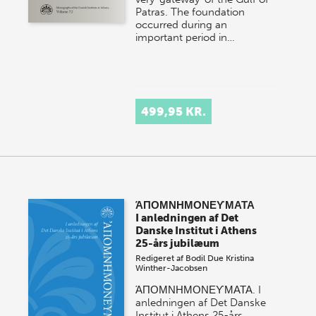
Patras. The foundation
occurred during an
important period in…
499,95 KR.
ΆΠΟΜΝΗΜΟΝΕϒΜΑΤΑ
I anledningen af Det
Danske Institut i Athens
25-års jubilæum
Redigeret af
Bodil Due
Kristina
Winther-Jacobsen
ΆΠΟΜΝΗΜΟΝΕϒΜΑΤΑ. I
anledningen af Det Danske
Institut i Athens 25-års