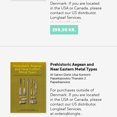
Denmark: If you are located
in the USA or Canada, please
contact our US distributor,
Longleaf Services,
at orders@longle…
299,95 KR.
Prehistoric Aegean and
Near Eastern Metal Types
Af
Søren Dietz
Litsa Kontorli-
Papadopoulou
Thanasis J.
Papadopoulos
For purchases outside of
Denmark: If you are located
in the USA or Canada, please
contact our US distributor,
Longleaf Services,
at orders@longle…