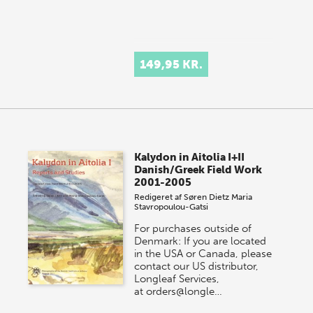
149,95 KR.
Kalydon in Aitolia I+II
Danish/Greek Field Work
2001-2005
Redigeret af
Søren Dietz
Maria
Stavropoulou-Gatsi
For purchases outside of
Denmark: If you are located
in the USA or Canada, please
contact our US distributor,
Longleaf Services,
at orders@longle…