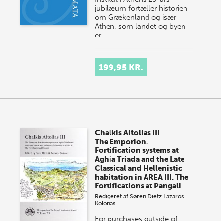
jubilæum fortæller historien
om Grækenland og især
Athen, som landet og byen
er…
199,95 KR.
Chalkis Aitolias III
The Emporion.
Fortification systems at
Aghia Triada and the Late
Classical and Hellenistic
habitation in AREA III. The
Fortifications at Pangali
Redigeret af
Søren Dietz
Lazaros
Kolonas
For purchases outside of