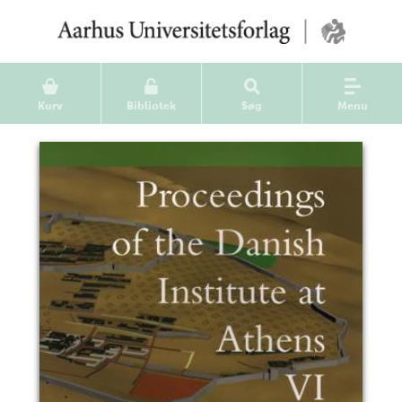
Kurv
Bibliotek
Søg
Menu