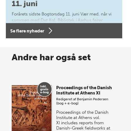
11. juni
Forårets sidste Bogtorsdag 11. juni Vær med, når vi
sammen med Det Kgl. Bibliotek i Aarhus fejrer
forfatterne bag vores nyes…
Se flere nyheder
8 maj 2026
Spar op til 70% til sommer-
Andre har også set
lagersalg!
Vi gentager succesen og inviterer igen i år til vores
store sommer-lagersalg, så sæt kryds i kalenderen
Proceedings of the Danish
onsdag den 10. j…
Institute at Athens XI
Redigeret af
Benjamin Pedersen
(bog + e-bog)
Proceedings of the Danish
Institute at Athens vol.
XI includes reports from
Danish-Greek fieldworks at