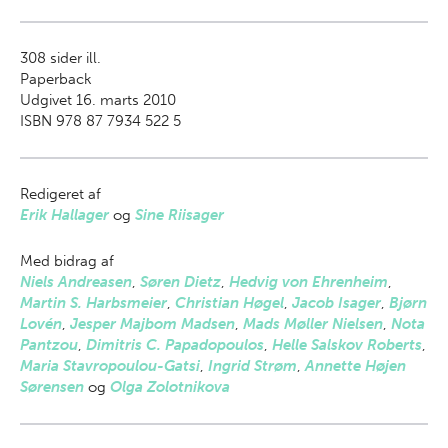
308
sider ill.
Paperback
Udgivet 16. marts 2010
ISBN 978 87 7934 522 5
Redigeret af
Erik Hallager
og
Sine Riisager
Med bidrag af
Niels Andreasen
,
Søren Dietz
,
Hedvig von Ehrenheim
,
Martin S. Harbsmeier
,
Christian Høgel
,
Jacob Isager
,
Bjørn
Lovén
,
Jesper Majbom Madsen
,
Mads Møller Nielsen
,
Nota
Pantzou
,
Dimitris C. Papadopoulos
,
Helle Salskov Roberts
,
Maria Stavropoulou-Gatsi
,
Ingrid Strøm
,
Annette Højen
Sørensen
og
Olga Zolotnikova