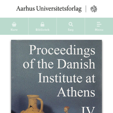
Kurv
Bibliotek
Søg
Menu