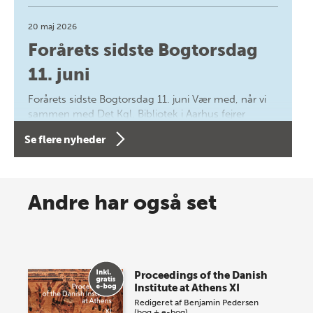
20 maj 2026
Forårets sidste Bogtorsdag
11. juni
Forårets sidste Bogtorsdag 11. juni Vær med, når vi
sammen med Det Kgl. Bibliotek i Aarhus fejrer
forfatterne bag vores nyes…
Se flere nyheder
8 maj 2026
Spar op til 70% til sommer-
Andre har også set
lagersalg!
Vi gentager succesen og inviterer igen i år til vores
store sommer-lagersalg, så sæt kryds i kalenderen
Proceedings of the Danish
onsdag den 10. j…
Institute at Athens XI
Redigeret af
Benjamin Pedersen
(bog + e-bog)