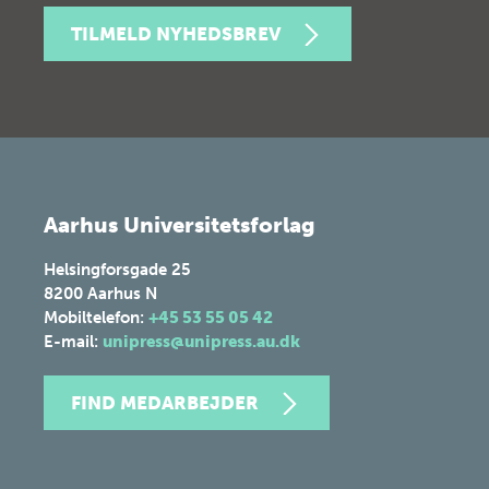
TILMELD NYHEDSBREV
Aarhus Universitetsforlag
Helsingforsgade 25
8200
Aarhus N
Mobiltelefon:
+45 53 55 05 42
E-mail:
unipress@unipress.au.dk
FIND MEDARBEJDER