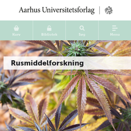
Kurv
Bibliotek
Søg
Menu
Rusmiddelforskning