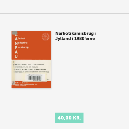
Narkotikamisbrug i
Jylland i 1980'erne
40,00 KR.