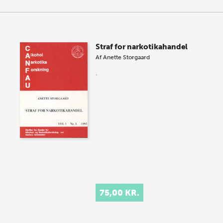
Straf for narkotikahandel
Af
Anette Storgaard
.
75,00 KR.