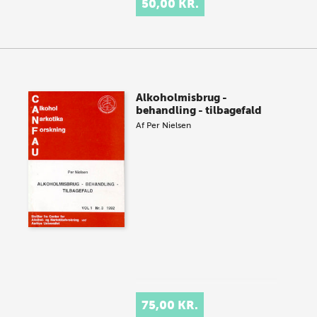
50,00 KR.
Alkoholmisbrug -
behandling - tilbagefald
Af
Per Nielsen
75,00 KR.