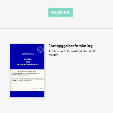
48,00 KR.
Forebyggelsesforskning
Af
Thomas K. Greenfield
Harold D.
Holder
.