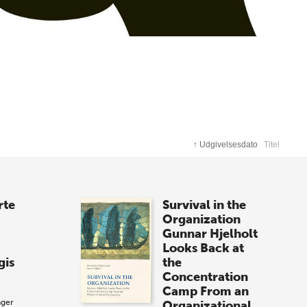
↑
Udgivelsesdato
Titel
rte
Survival in the
Organization
Gunnar Hjelholt
Looks Back at
gis
the
Concentration
Camp From an
ager
Organizational