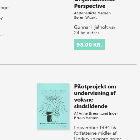
Perspective
ange
Af
Benedicte Madsen
Søren Willert
i".
Gunnar Hjelholt var
24 år, aktiv i
det
modstandsbevægelsen
e
og studerede
98,00 KR.
vil
statskundskab, da
han i 1944 blev
arresteret af Gestapo
og sendt til
koncentration…
Pilotprojekt om
undervisning af
voksne
sindslidende
Af
Anne Breumlund
Inger
Bruun Hansen
I november 1994 fik
forfatterne midler af
Undervisningsministeriets