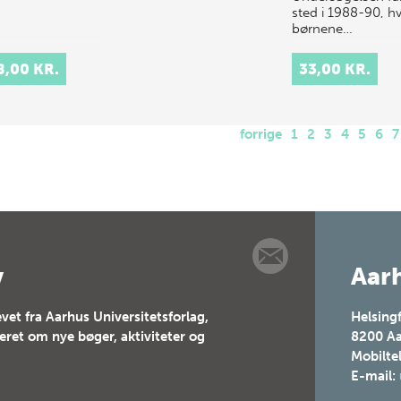
sted i 1988-90, h
børnene…
8,00 KR.
33,00 KR.
forrige
1
2
3
4
5
6
7
v
Aarh
vet fra Aarhus Universitetsforlag,
Helsing
teret om nye bøger, aktiviteter og
8200
Aa
Mobilte
E-mail: