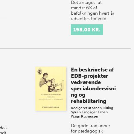
Det antages, at
mindst 6% af
befolkningen hvert år
udsættes for vold
eller trusler om vold.
De fleste
198,00 KR.
undersøgelser af
voldsofre har haft
juridisk ell…
En beskrivelse af
EDB-projekter
vedrørende
specialundervisni
ng og
rehabilitering
Redigeret af
Steen Hilling
Søren Langager
Esben
Wagn Rasmussen
De gode traditioner
kst.
for pædagogisk-
ndt