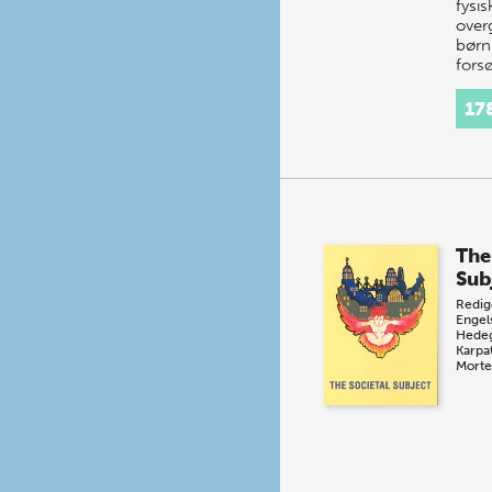
fysi
over
børn
fors
opmæ
Boge
17
hvil
The
Sub
Redig
Engel
Hede
Karpa
Morte