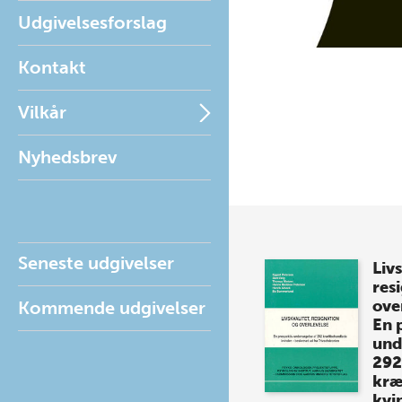
Udgivelsesforslag
Kontakt
Vilkår
Nyhedsbrev
Seneste udgivelser
Livs
res
ove
Kommende udgivelser
En 
und
292
kræ
kvi