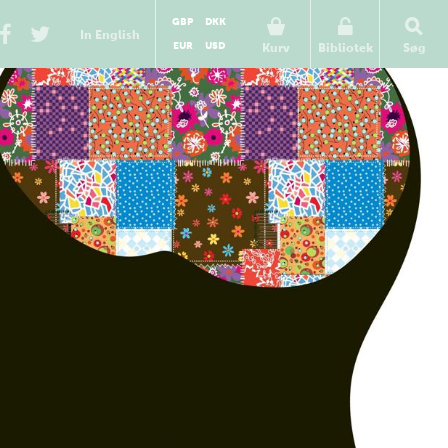
GBP
DKK
In English
EUR
USD
Kurv
Bibliotek
Søg