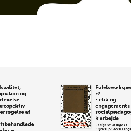
kvalitet,
Følelsesekspe
ignation og
r?
rlevelse
- etik og
prospektiv
engagement i
ersøgelse af
socialpædago
k arbejde
ftbehandlede
Redigeret af
Inge M.
Bryderup
Søren Lang
nder –