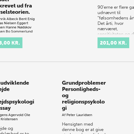
krevet ud fra
90'erne er flere g
selsteorien.
udnævnt til
"følsomhedens årt
rik Albeck
Bent Enig
Det årti, hvor
s Nielsen
Eggert
sen
Hanne Nødskov
nærværet,
sen
Bo Sommerlund
sensitiviteten og 
medmenneskelig
r er en
8,00 KR.
201,00 KR.
engagement påny 
menhæng
komme…
em den
ologiske tilstand
kræftpatienter og
efterfølgende
omsforløb har
længe anet,
 udviklende
Grundproblemer
denne danske
ejde
Personligheds-
og
ejdspsykologi
religionspsykolo
essay
gi
gens Agervold
Ole
Af
Peter Lauridsen
 Kristensen
Hensigten med
ejde og
denne bog er at give
jdsløshed er to