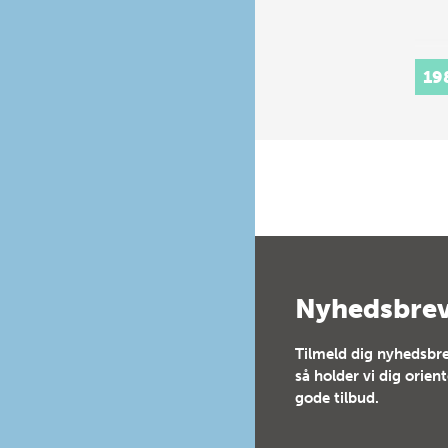
19
Nyhedsbre
Tilmeld dig nyhedsbre
så holder vi dig orien
gode tilbud.