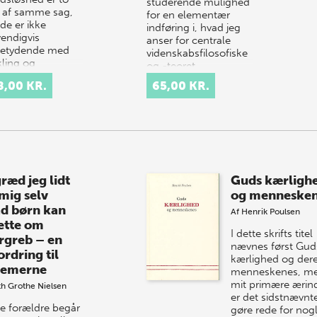
studerende mulighed
r af samme sag,
for en elementær
de er ikke
indføring i, hvad jeg
endigvis
anser for centrale
etydende med
videnskabsfilosofiske
kling og
og -teoret…
jdsløshed er på
8,00 KR.
65,00 KR.
e måde heller
ræd jeg lidt
Guds kærligh
 mig selv
og menneske
d børn kan
Af
Henrik Poulsen
ette om
I dette skrifts titel
rgreb – en
nævnes først Gud
rdring til
kærlighed og dere
temerne
menneskenes, m
mit primære ærin
h Grothe Nielsen
er det sidstnævnte
e forældre begår
gøre rede for nog