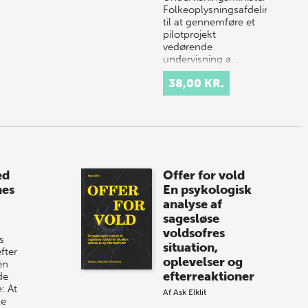
Folkeoplysningsafdeling
til at gennemføre et
pilotprojekt
vedørende
undervisning a…
38,00 KR.
ed
Offer for vold
nes
En psykologisk
analyse af
sagesløse
voldsofres
s
situation,
fter
oplevelser og
en
efterreaktioner
de
: At
Af
Ask Elklit
le