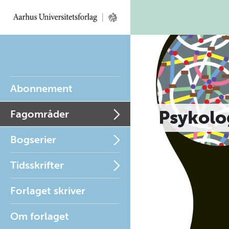
Abonnement
Psykolo
Fagområder
Bogserier
Tidsskrifter
Forlaget skriver
Om forlaget