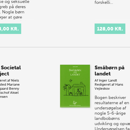
ske og seksuelle
forskelli…
greb på deres
. Nogle børn
øger at gøre
rksom på det.
n handler om,
8,00 KR.
128,00 KR.
ke holdninger og…
 Societal
Småbørn på
ject
landet
eret af
Niels
Af
Inger Landt
sted
Mariane
Redigeret af
Hans
gaard
Benny
Vejleskov
tschof
Aksel
nsen
Bogen beskriver
resultaterne af en
undersøgelse af
nogle 5-6-årige
landbobørns
udvikling og opvæ
Undersøgelsen fa