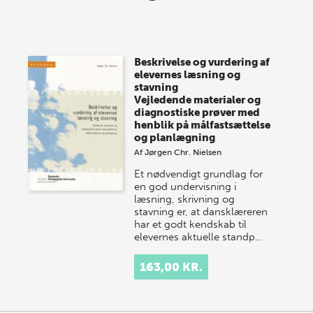
lagersalg!
Vi gentager succesen og inviterer igen i år til vores
store sommer-lagersalg, så sæt kryds i kalenderen
Beskrivelse og vurdering af
onsdag den 10. j…
elevernes læsning og
stavning
Vejledende materialer og
diagnostiske prøver med
henblik på målfastsættelse
og planlægning
Af
Jørgen Chr. Nielsen
Et nødvendigt grundlag for
en god undervisning i
læsning, skrivning og
stavning er, at dansklæreren
har et godt kendskab til
elevernes aktuelle standp…
163,00 KR.