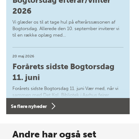
Bogtorsdag efterår/vinter
2026
Vi glæder os til at tage hul på efterårssæsonen af
Bogtorsdag. Allerede den 10. september inviterer vi
til en række oplæg med…
20 maj 2026
Forårets sidste Bogtorsdag
11. juni
Forårets sidste Bogtorsdag 11. juni Vær med, når vi
sammen med Det Kgl. Bibliotek i Aarhus fejrer
forfatterne bag vores nyes…
Se flere nyheder
8 maj 2026
Spar op til 70% til sommer-
Andre har også set