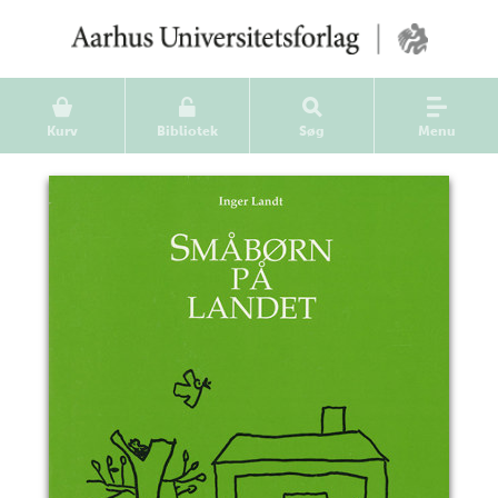
Kurv
Bibliotek
Søg
Menu