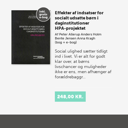
Effekter af indsatser for
socialt udsatte børn i
daginstitutioner
HPA-projektet
Af
Peter Allerup
Anders Holm
Bente Jensen
Anna Kragh
(bog + e-bog)
Social ulighed sætter tidligt
ind i livet. Vi er alt for godt
klar over, at børns
livschancer og muligheder
ikke er ens, men afhænger af
forældrebaggr…
248,00 KR.