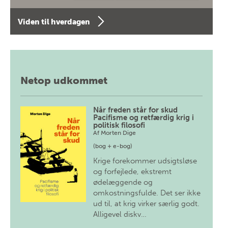
Viden til hverdagen
Netop udkommet
Når freden står for skud
Pacifisme og retfærdig krig i
politisk filosofi
Af
Morten Dige
(bog + e-bog)
Krige forekommer udsigtsløse
og forfejlede, ekstremt
ødelæggende og
omkostningsfulde. Det ser ikke
ud til, at krig virker særlig godt.
Alligevel diskv…