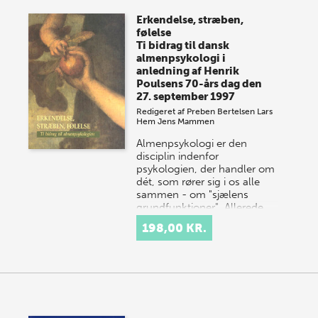
Erkendelse, stræben,
følelse
Ti bidrag til dansk
almenpsykologi i
anledning af Henrik
Poulsens 70-års dag den
27. september 1997
Redigeret af
Preben Bertelsen
Lars
Hem
Jens Mammen
Almenpsykologi er den
disciplin indenfor
psykologien, der handler om
dét, som rører sig i os alle
sammen - om "sjælens
grundfunktioner". Allerede
Augu…
198,00 KR.