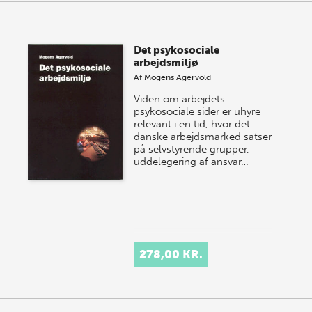
Det psykosociale
arbejdsmiljø
Af
Mogens Agervold
Viden om arbejdets
psykosociale sider er uhyre
relevant i en tid, hvor det
danske arbejdsmarked satser
på selvstyrende grupper,
uddelegering af ansvar…
278,00 KR.