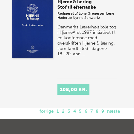
Hjerne & læring
Stof til eftertanke
Redigeret af
Lone Gregersen
Lene
Haderup
Nynne Schwartz
Danmarks Lærerhøjskole tog
i HjerneÅret 1997 initiativet til
en konference med
overskriften Hjerne & læring,
som fandt sted i dagene
18.-20. april…
108,00 KR.
forrige
1
2
3
4
5
6
7
8
9
næste