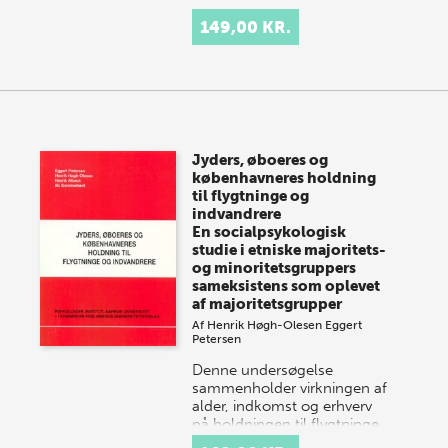
149,00 KR.
Jyders, øboeres og
københavneres holdning
til flygtninge og
indvandrere
En socialpsykologisk
studie i etniske majoritets-
og minoritetsgruppers
sameksistens som oplevet
af majoritetsgrupper
Af
Henrik Høgh-Olesen
Eggert
Petersen
Denne undersøgelse
sammenholder virkningen af
alder, indkomst og erhverv
på holdningen til flygtninge
og indvandrere og