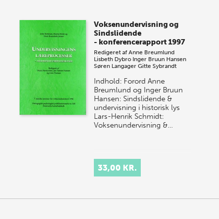
Voksenundervisning og
Sindslidende
- konferencerapport 1997
Redigeret af
Anne Breumlund
Lisbeth Dybro
Inger Bruun Hansen
Søren Langager
Gitte Sybrandt
Indhold: Forord Anne
Breumlund og Inger Bruun
Hansen: Sindslidende &
undervisning i historisk lys
Lars-Henrik Schmidt:
Voksenundervisning &…
33,00 KR.