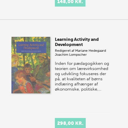
148,00 KR.
konkluderer, at erhvervet er
d…
Learning Activity and
Development
Redigeret af
Mariane Hedegaard
Joachim Lompscher
Inden for pædagogikken og
teorien om lærevirksomhed
og udvikling fokuseres der
på, at kvaliteten af børns
indlæring afhænger af
økonomiske, politiske,…
298,00 KR.