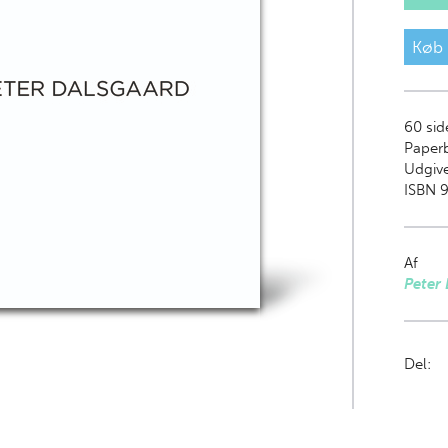
Køb
60
sid
Paper
Udgive
ISBN 9
Af
Peter
Del: