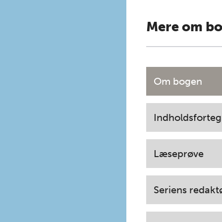
Mere om b
Om bogen
Indholdsforteg
Læseprøve
Seriens redakt