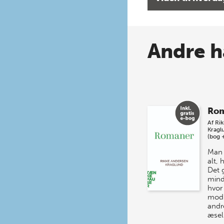
Andre h
Ro
Af
Ri
Kragl
(bog 
Man 
alt,
Det 
mind
hvor
mod 
andr
æsel