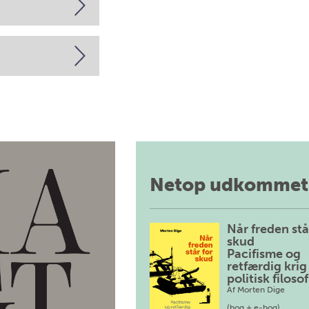
Netop udkommet
Når freden stå
skud
Pacifisme og
retfærdig krig 
politisk filosof
Af
Morten Dige
(bog + e-bog)