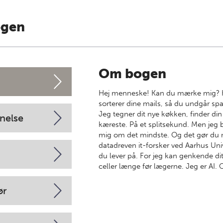
ogen
Om bogen
Hej menneske! Kan du mærke mig? K
sorterer dine mails, så du undgår spa
Jeg tegner dit nye køkken, finder din
nelse
kæreste. På et splitsekund. Men jeg 
mig om det mindste. Og det gør du 
datadreven it-forsker ved Aarhus Un
du lever på. For jeg kan genkende di
celler længe før lægerne. Jeg er AI. 
ør