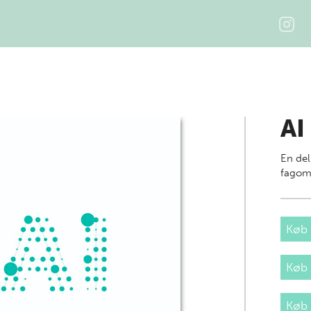
AI
En del
fagom
Køb 
Køb
Køb