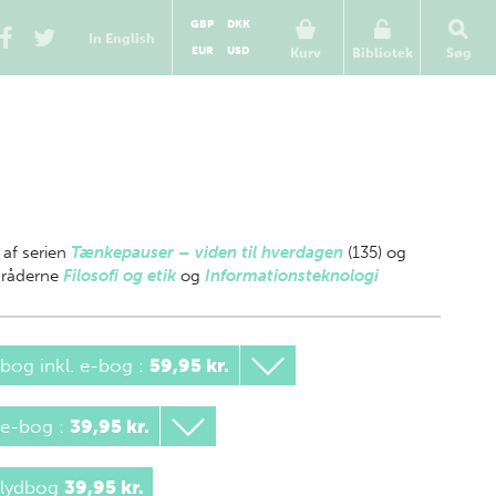
GBP
DKK
In English
EUR
USD
Kurv
Bibliotek
Søg
 af
serien
Tænkepauser – viden til hverdagen
(135) og
råderne
Filosofi og etik
og
Informationsteknologi
bog inkl. e-bog
:
59,95 kr.
 e-bog
:
39,95 kr.
 lydbog
39,95 kr.