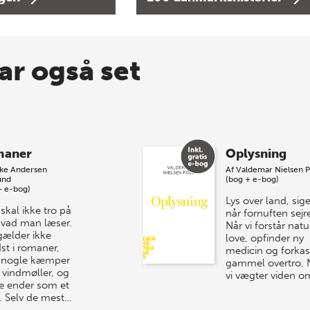
ar også set
maner
Oplysning
kke Andersen
Af
Valdemar Nielsen P
und
(bog + e-bog)
+ e-bog)
Lys over land, siger
skal ikke tro på
når fornuften sejre
 hvad man læser.
Når vi forstår nat
gælder ikke
love, opfinder ny
st i romaner,
medicin og forkas
 nogle kæmper
gammel overtro. 
vindmøller, og
vi vægter viden o
e ender som et
. Selv de mest…