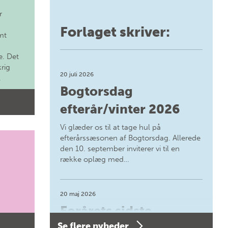
r
Forlaget skriver:
mt
. Det
krig
20 juli 2026
.
Bogtorsdag
efterår/vinter 2026
Vi glæder os til at tage hul på
efterårssæsonen af Bogtorsdag. Allerede
den 10. september inviterer vi til en
række oplæg med…
20 maj 2026
Forårets sidste
Se flere nyheder