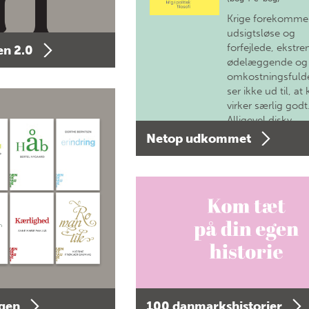
Krige forekomme
udsigtsløse og
forfejlede, ekstre
n 2.0
ødelæggende og
omkostningsfulde
ser ikke ud til, at 
virker særlig godt
Alligevel diskv…
Netop udkommet
agen
100 danmarkshistorier