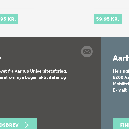
,95 KR.
59,95 KR.
v
Aarh
vet fra Aarhus Universitetsforlag,
Helsing
teret om nye bøger, aktiviteter og
8200
Aa
Mobilte
E-mail:
EDSBREV
FI