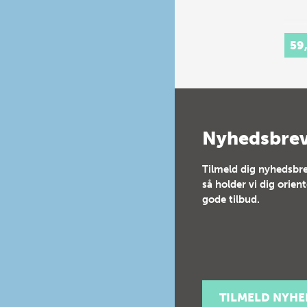
59
Nyhedsbre
Tilmeld dig nyhedsbre
så holder vi dig orien
gode tilbud.
TILMELD NYH