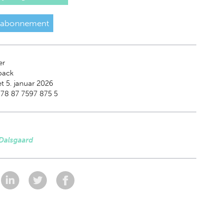
 abonnement
er
back
t 5. januar 2026
78 87 7597 875 5
 Dalsgaard