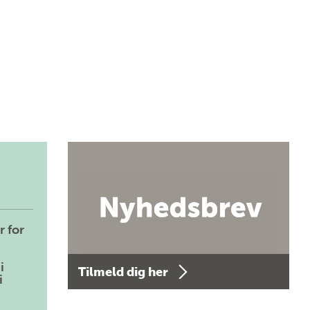
r for
i
Tilmeld dig her
i