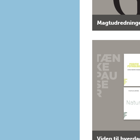
Magtudredninge
Viden til hverd