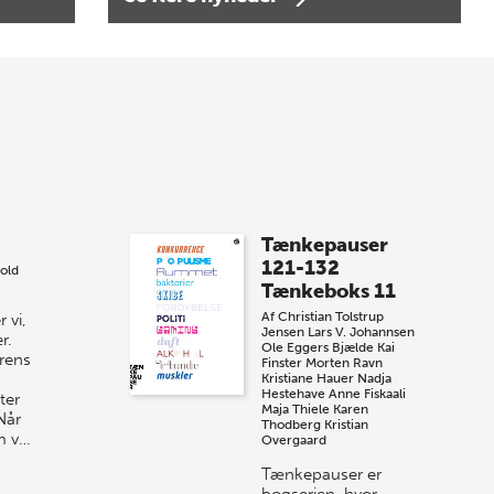
Bogtorsdag 11. juni
Forårets sidste Bogtorsdag 11. juni Vær
med, når vi sammen med Det Kgl.
Bibliotek i Aarhus fejrer forfatterne bag
vores nyes…
8 maj 2026
Spar op til 70% til
Tænkepauser
sommer-lagersalg!
121-132
old
Tænkeboks 11
Vi gentager succesen og inviterer igen i
Af
Christian Tolstrup
 vi,
år til vores store sommer-lagersalg,
Jensen
Lars V. Johannsen
r.
så sæt kryds i kalenderen onsdag den
Ole Eggers Bjælde
Kai
urens
Finster
Morten Ravn
10. j…
Kristiane Hauer
Nadja
Hestehave
Anne Fiskaali
ter
Maja Thiele
Karen
Når
Thodberg
Kristian
m v…
Overgaard
Tænkepauser er
bogserien, hvor