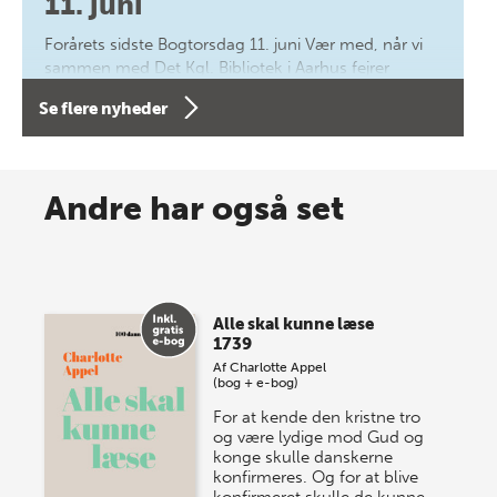
11. juni
Forårets sidste Bogtorsdag 11. juni Vær med, når vi
sammen med Det Kgl. Bibliotek i Aarhus fejrer
forfatterne bag vores nyes…
Se flere nyheder
8 maj 2026
Spar op til 70% til sommer-
Andre har også set
lagersalg!
Vi gentager succesen og inviterer igen i år til vores
store sommer-lagersalg, så sæt kryds i kalenderen
Alle skal kunne læse
onsdag den 10. j…
1739
Af
Charlotte Appel
(bog + e-bog)
For at kende den kristne tro
og være lydige mod Gud og
konge skulle danskerne
konfirmeres. Og for at blive
konfirmeret skulle de kunne