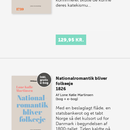
deres katekismu…
129,95 KR.
Nationalromantik bliver
folkeeje
1826
Af
Lone Kølle Martinsen
(bog + e-bog)
Med en beslaglagt flåde, en
statsbankerot og et tabt
Norge så det kulsort ud for
Danmark i begyndelsen af
1800-tallet. Tiden kaldte på