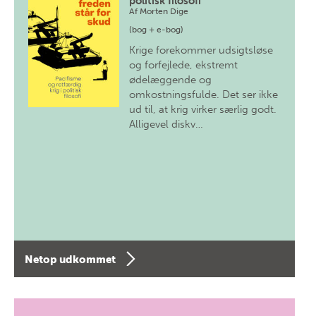
politisk filosofi
Af
Morten Dige
(bog + e-bog)
Krige forekommer udsigtsløse
og forfejlede, ekstremt
ødelæggende og
omkostningsfulde. Det ser ikke
ud til, at krig virker særlig godt.
Alligevel diskv…
Netop udkommet