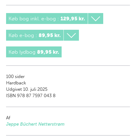
Køb bog inkl. e-bog
:
129,95 kr.
Køb e-bog
:
89,95 kr.
Køb lydbog
89,95 kr.
100
sider
Hardback
Udgivet 10. juli 2025
ISBN 978 87 7597 043 8
Af
Jeppe Büchert Netterstrøm