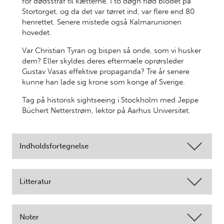
for dødsstraf til kætterne. I to døgn flød blodet på
Stortorget, og da det var tørret ind, var flere end 80
henrettet. Senere mistede også Kalmarunionen
hovedet.
Var Christian Tyran og bispen så onde, som vi husker
dem? Eller skyldes deres eftermæle oprørsleder
Gustav Vasas effektive propaganda? Tre år senere
kunne han lade sig krone som konge af Sverige.
Tag på historisk sightseeing i Stockholm med Jeppe
Büchert Netterstrøm, lektor på Aarhus Universitet.
Indholdsfortegnelse
Litteratur
Noter