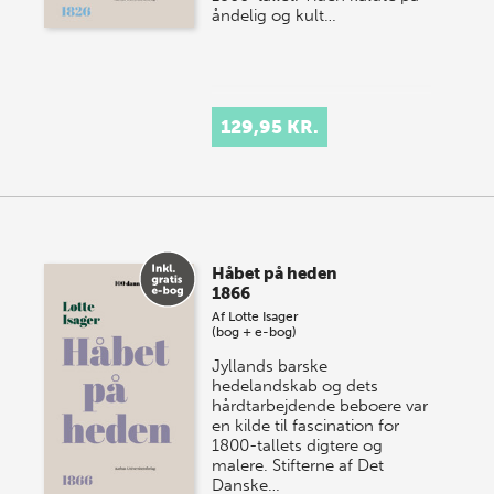
åndelig og kult…
129,95 KR.
Håbet på heden
1866
Af
Lotte Isager
(bog + e-bog)
Jyllands barske
hedelandskab og dets
hårdtarbejdende beboere var
en kilde til fascination for
1800-tallets digtere og
malere. Stifterne af Det
Danske…