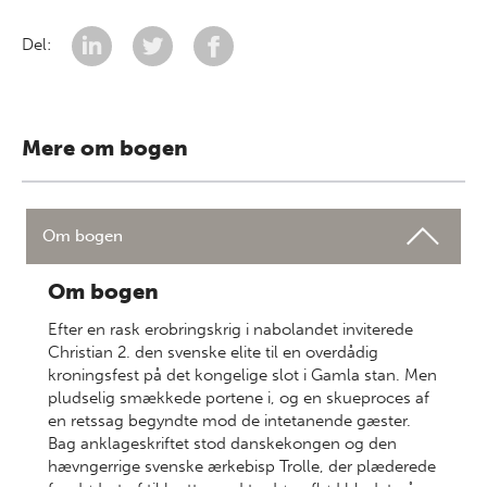
Del:
Mere om bogen
Om bogen
Om bogen
Efter en rask erobringskrig i nabolandet inviterede
Christian 2. den svenske elite til en overdådig
kroningsfest på det kongelige slot i Gamla stan. Men
pludselig smækkede portene i, og en skueproces af
en retssag begyndte mod de intetanende gæster.
Bag anklageskriftet stod danskekongen og den
hævngerrige svenske ærkebisp Trolle, der plæderede