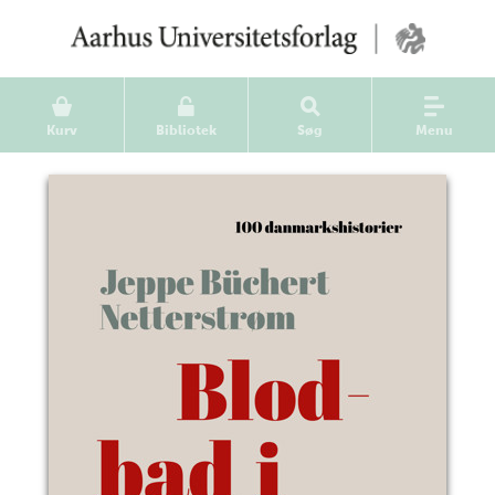
Kurv
Bibliotek
Søg
Menu