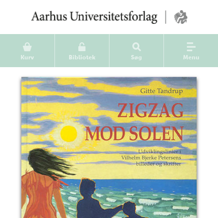
Kurv
Bibliotek
Søg
Menu