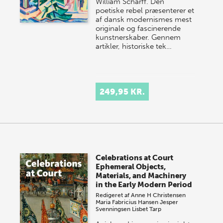
William Scharff. Den
poetiske rebel præsenterer et
af dansk modernismes mest
originale og fascinerende
kunstnerskaber. Gennem
artikler, historiske tek…
249,95 KR.
Celebrations at Court
Ephemeral Objects,
Materials, and Machinery
in the Early Modern Period
Redigeret af
Anne H Christensen
Maria Fabricius Hansen
Jesper
Svenningsen
Lisbet Tarp