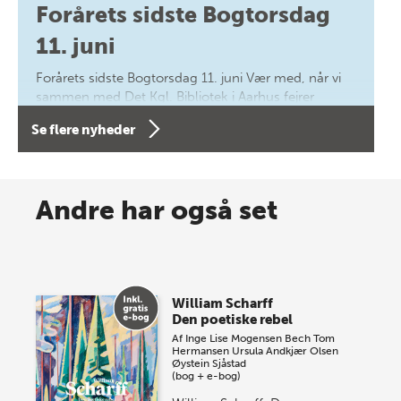
Forårets sidste Bogtorsdag
11. juni
Forårets sidste Bogtorsdag 11. juni Vær med, når vi
sammen med Det Kgl. Bibliotek i Aarhus fejrer
forfatterne bag vores nyes…
Se flere nyheder
8 maj 2026
Spar op til 70% til sommer-
Andre har også set
lagersalg!
Vi gentager succesen og inviterer igen i år til vores
store sommer-lagersalg, så sæt kryds i kalenderen
William Scharff
onsdag den 10. j…
Den poetiske rebel
Af
Inge Lise Mogensen Bech
Tom
Hermansen
Ursula Andkjær Olsen
Øystein Sjåstad
(bog + e-bog)