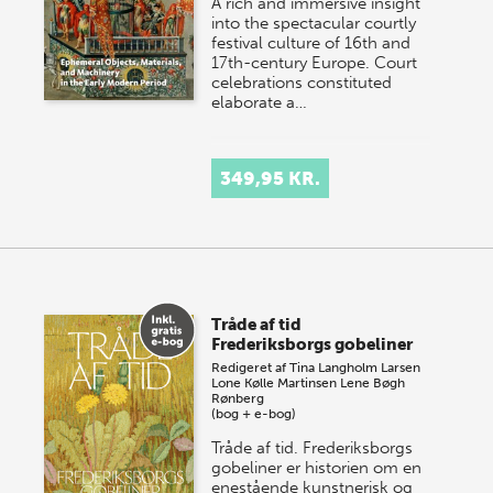
A rich and immersive insight
into the spectacular courtly
festival culture of 16th and
17th-century Europe. Court
celebrations constituted
elaborate a…
349,95 KR.
Tråde af tid
Frederiksborgs gobeliner
Redigeret af
Tina Langholm Larsen
Lone Kølle Martinsen
Lene Bøgh
Rønberg
(bog + e-bog)
Tråde af tid. Frederiksborgs
gobeliner er historien om en
enestående kunstnerisk og