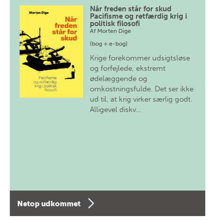
Når freden står for skud
Pacifisme og retfærdig krig i
politisk filosofi
Af
Morten Dige
(bog + e-bog)
Krige forekommer udsigtsløse
og forfejlede, ekstremt
ødelæggende og
omkostningsfulde. Det ser ikke
ud til, at krig virker særlig godt.
Alligevel diskv…
Netop udkommet