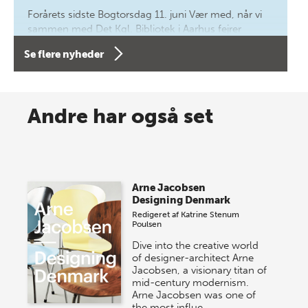
Forårets sidste Bogtorsdag 11. juni Vær med, når vi
sammen med Det Kgl. Bibliotek i Aarhus fejrer
forfatterne bag vores nyes…
Se flere nyheder
8 maj 2026
Spar op til 70% til sommer-
Andre har også set
lagersalg!
Vi gentager succesen og inviterer igen i år til vores
store sommer-lagersalg, så sæt kryds i kalenderen
Arne Jacobsen
onsdag den 10. j…
Designing Denmark
Redigeret af
Katrine Stenum
Poulsen
Dive into the creative world
of designer-architect Arne
Jacobsen, a visionary titan of
mid-century modernism.
Arne Jacobsen was one of
the most influe…