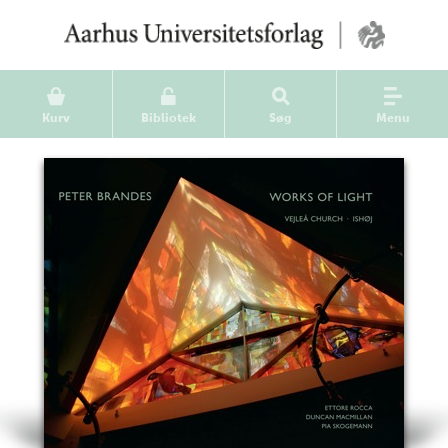
Kurv
Bibliotek
Søg
Menu