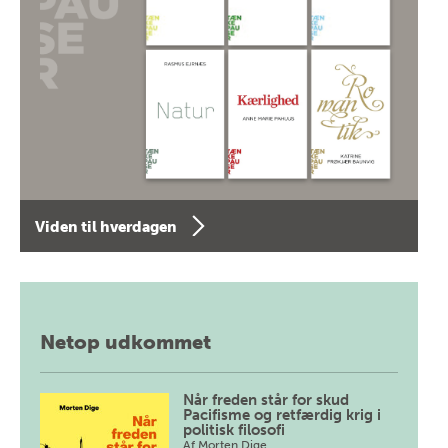
Viden til hverdagen
Netop udkommet
Når freden står for skud
Pacifisme og retfærdig krig i
politisk filosofi
Af
Morten Dige