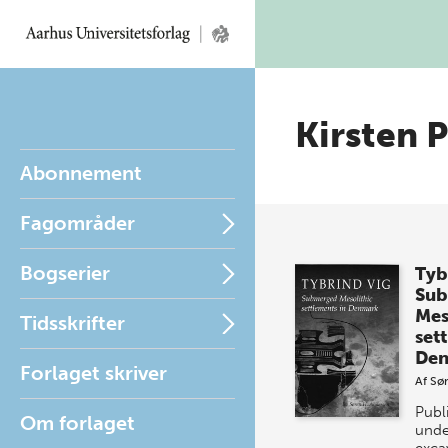
Kirsten 
Abonnement
Fagområder
Bogserier
Tyb
Sub
Mes
Tidsskrifter
set
De
Forlaget skriver
Af
Sø
Publ
Om forlaget
unde