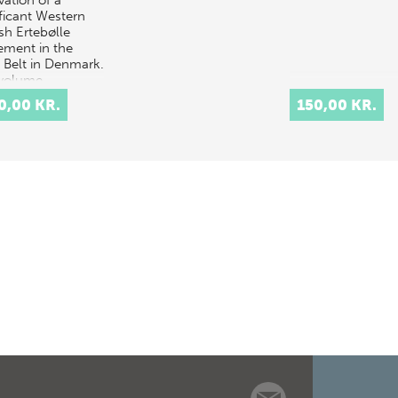
vation of a
ificant Western
sh Ertebølle
lement in the
e Belt in Denmark.
volume
rises both…
0,00 KR.
150,00 KR.