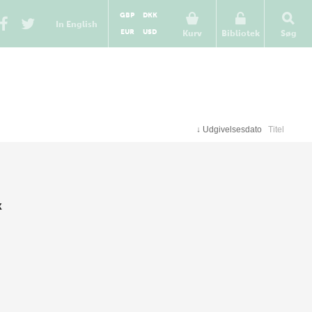
GBP
DKK
In English
EUR
USD
Kurv
Bibliotek
Søg
↓
Udgivelsesdato
Titel
k