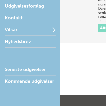
exca
sign
Udgivelsesforslag
Dani
sett
Kontakt
Littl
The 
comp
40
Vilkår
Nyhedsbrev
Seneste udgivelser
Kommende udgivelser