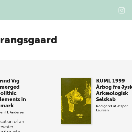
Prangsgaard
rind Vig
KUML 1999
merged
Årbog fra Jys
olithic
Arkæologisk
tlements in
Selskab
nmark
Redigeret af
Jesper
Laursen
ren H. Andersen
ication of an
rwater