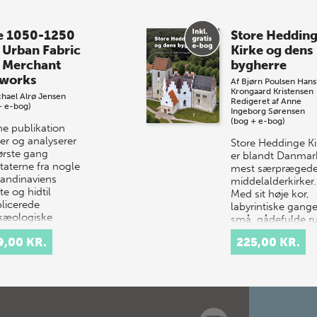
e 1050-1250
Store Heddin
 Urban Fabric
Kirke og dens
 Merchant
bygherre
works
Af
Bjørn Poulsen
Hans
Krongaard Kristensen
hael Alrø Jensen
Redigeret af
Anne
+ e-bog)
Ingeborg Sørensen
(bog + e-bog)
e publikation
er og analyserer
Store Heddinge Ki
første gang
er blandt Danmar
taterne fra nogle
mest særpræged
kandinaviens
middelalderkirker.
te og hidtil
Med sit høje kor,
licerede
labyrintiske gang
kæologiske
små, gådefulde 
avnin…
samt det ottekan
9,00 KR.
225,00 KR.