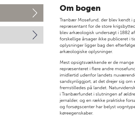
Om bogen
Tranbær Mosefund, der blev kendt i
repræsentant for de store krigsbytte
blev arkæologisk undersøgt i 1882 a
forskellige årsager ikke publiceret i 
oplysninger ligger bag den efterfølg
arkæologiske oplysninger.
Mest opsigtsvækkende er de mange d
repræsenteret i flere andre mosefund
imidlertid udenfor landets nuværend
sandsynliggjort, at det drejer sig om 
fremstilledes på landet. Naturvidens
i Tranbærfundet i slutningen af ældr
jernalder, og en række praktiske for
og forsøgscenter har belyst vognty
køreegenskaber.