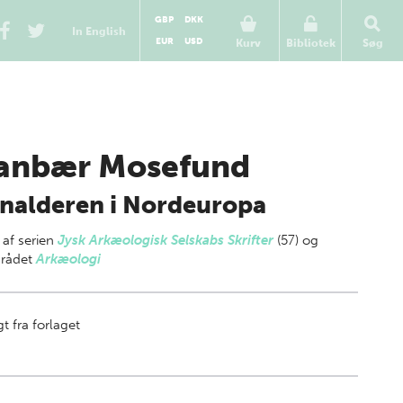
GBP
DKK
In English
EUR
USD
Kurv
Bibliotek
Søg
anbær Mosefund
nalderen i Nordeuropa
 af
serien
Jysk Arkæologisk Selskabs Skrifter
(57) og
rådet
Arkæologi
t fra forlaget