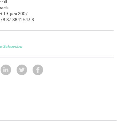
r ill.
back
t 19. juni 2007
978 87 8841 543 8
le Schovsbo