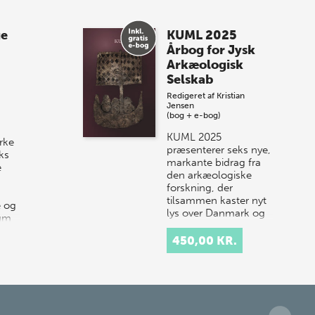
Spar op til 70% til
ge
KUML 2025
sommer-lagersalg!
Årbog for Jysk
Arkæologisk
Vi gentager succesen og inviterer igen i
Selskab
år til vores store sommer-lagersalg,
Redigeret af
Kristian
så sæt kryds i kalenderen onsdag den
Jensen
10. j…
(bog + e-bog)
KUML 2025
rke
præsenterer seks nye,
ks
markante bidrag fra
e
den arkæologiske
forskning, der
tilsammen kaster nyt
e og
lys over Danmark og
rum
Nordens historie.
…
Årbogen…
450,00 KR.