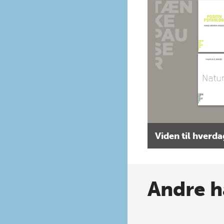
Viden til hverd
Andre h