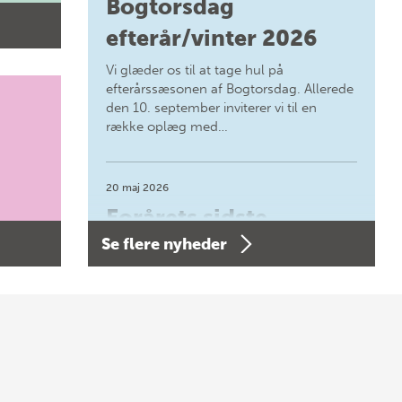
Bogtorsdag
efterår/vinter 2026
Vi glæder os til at tage hul på
efterårssæsonen af Bogtorsdag. Allerede
den 10. september inviterer vi til en
række oplæg med…
20 maj 2026
Forårets sidste
Se flere nyheder
Bogtorsdag 11. juni
Forårets sidste Bogtorsdag 11. juni Vær
med, når vi sammen med Det Kgl.
Bibliotek i Aarhus fejrer forfatterne bag
vores nyes…
8 maj 2026