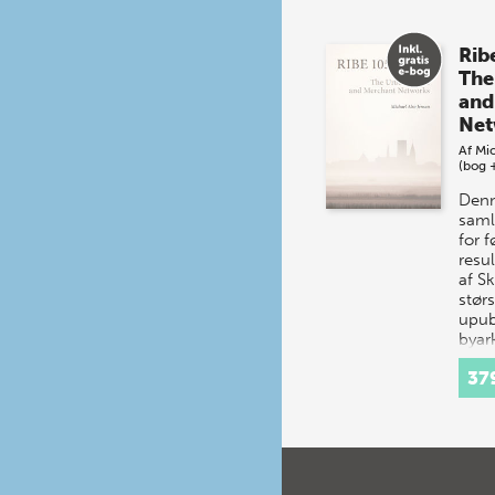
Rib
The
and
Net
Af
Mic
(bog 
Denn
saml
for 
resul
af S
størs
upub
byar
udgr
37