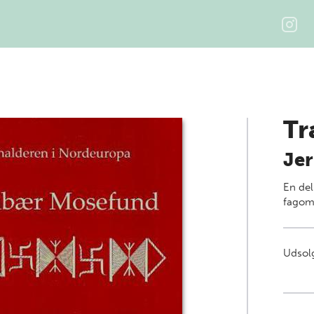
Tr
Jer
En del
fagom
Udsolg