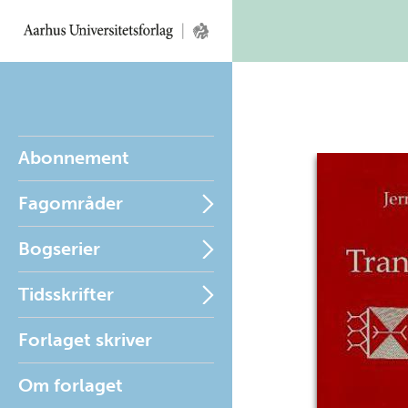
Abonnement
Fagområder
Bogserier
Tidsskrifter
Forlaget skriver
Om forlaget