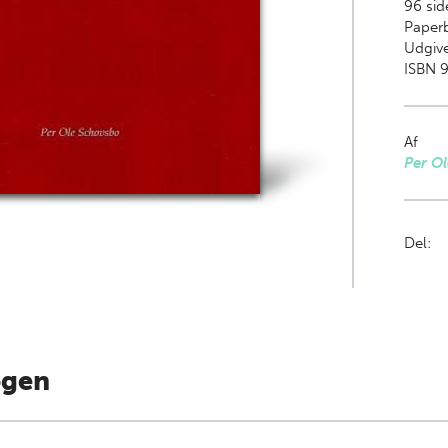
96
side
Paper
Udgive
ISBN 
Af
Per O
Del:
ogen