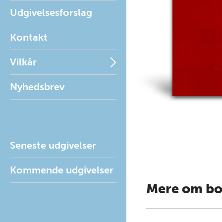
Udgivelsesforslag
Kontakt
Vilkår
Nyhedsbrev
Seneste udgivelser
Kommende udgivelser
Mere om b