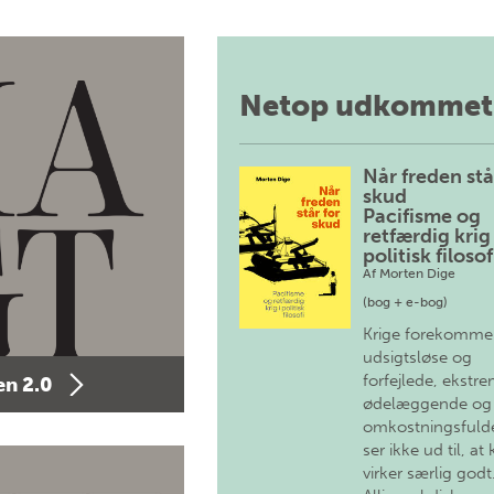
Netop udkommet
Når freden stå
skud
Pacifisme og
retfærdig krig 
politisk filosof
Af
Morten Dige
(bog + e-bog)
Krige forekomme
udsigtsløse og
forfejlede, ekstre
n 2.0
ødelæggende og
omkostningsfulde
ser ikke ud til, at 
virker særlig godt