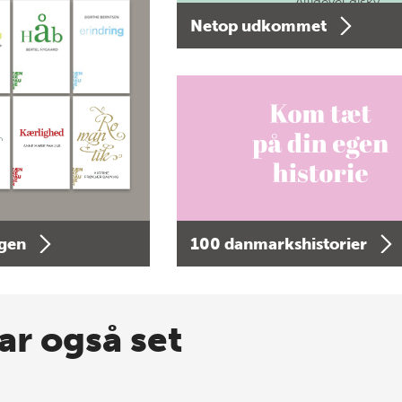
Alligevel diskv…
Netop udkommet
agen
100 danmarkshistorier
ar også set