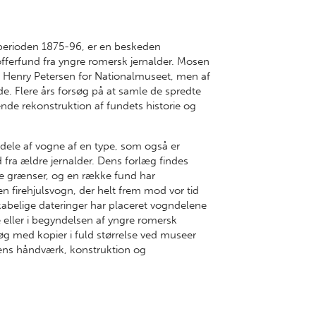
 perioden 1875-96, er en beskeden
offerfund fra yngre romersk jernalder. Mosen
f Henry Petersen for Nationalmuseet, men af
tide. Flere års forsøg på at samle de spredte
ende rekonstruktion af fundets historie og
ele af vogne af en type, som også er
 fra ældre jernalder. Dens forlæg findes
e grænser, og en række fund har
en firehjulsvogn, der helt frem mod vor tid
kabelige dateringer har placeret vogndelene
e eller i begyndelsen af yngre romersk
søg med kopier i fuld størrelse ved museer
pens håndværk, konstruktion og