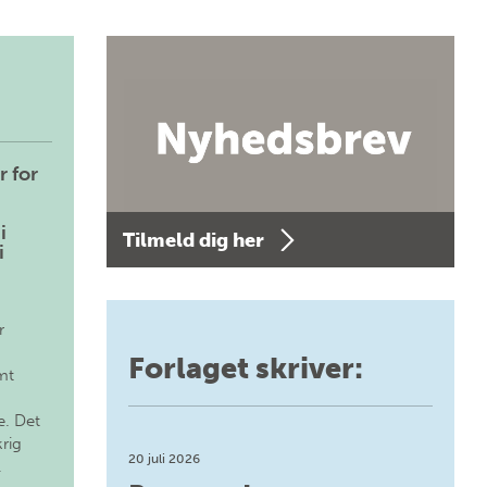
r for
i
Tilmeld dig her
i
r
Forlaget skriver:
mt
. Det
krig
20 juli 2026
.