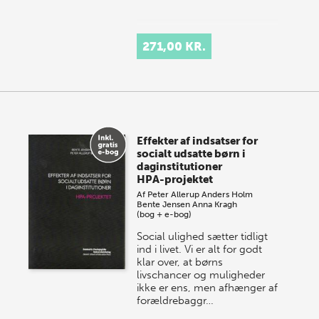
271,00 KR.
Effekter af indsatser for
socialt udsatte børn i
daginstitutioner
HPA-projektet
Af
Peter Allerup
Anders Holm
Bente Jensen
Anna Kragh
(bog + e-bog)
Social ulighed sætter tidligt
ind i livet. Vi er alt for godt
klar over, at børns
livschancer og muligheder
ikke er ens, men afhænger af
forældrebaggr…