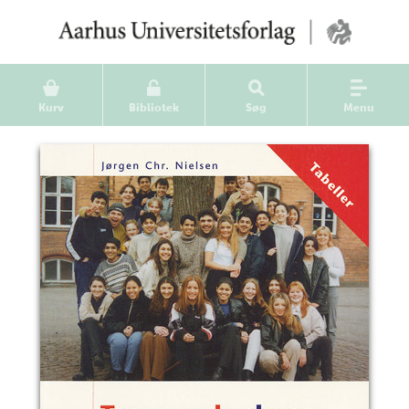
Kurv
Bibliotek
Søg
Menu