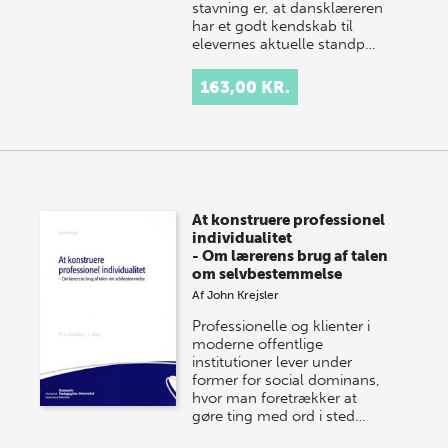
stavning er, at dansklæreren
har et godt kendskab til
elevernes aktuelle standp…
163,00 KR.
At konstruere professionel
individualitet
- Om lærerens brug af talen
om selvbestemmelse
Af
John Krejsler
Professionelle og klienter i
moderne offentlige
institutioner lever under
former for social dominans,
hvor man foretrækker at
gøre ting med ord i sted…