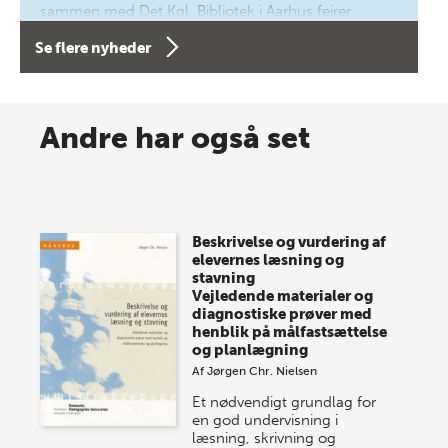
sammen med Det Kgl. Bibliotek i Aarhus fejrer
forfatterne bag vores nyes…
Se flere nyheder
8 maj 2026
Spar op til 70% til sommer-
Andre har også set
lagersalg!
Vi gentager succesen og inviterer igen i år til vores
store sommer-lagersalg, så sæt kryds i kalenderen
Beskrivelse og vurdering af
onsdag den 10. j…
elevernes læsning og
stavning
Vejledende materialer og
diagnostiske prøver med
henblik på målfastsættelse
og planlægning
Af
Jørgen Chr. Nielsen
Et nødvendigt grundlag for
en god undervisning i
læsning, skrivning og