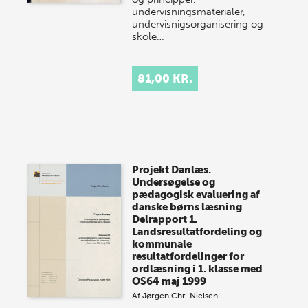
undervisningsmaterialer,
undervisnigsorganisering og
skole…
81,00 KR.
Projekt Danlæs.
Undersøgelse og
pædagogisk evaluering af
danske børns læsning
Delrapport 1.
Landsresultatfordeling og
kommunale
resultatfordelinger for
ordlæsning i 1. klasse med
OS64 maj 1999
Af
Jørgen Chr. Nielsen