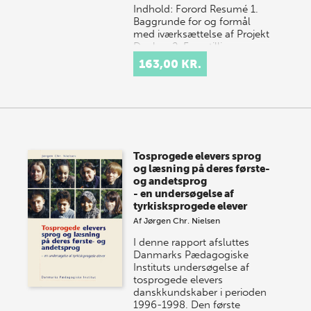
Indhold: Forord Resumé 1.
Baggrunde for og formål
med iværksættelse af Projekt
Danlæs 2. Forestillinger om
faktorer af betydning for
163,00 KR.
børns læseresulta…
Tosprogede elevers sprog
og læsning på deres første-
og andetsprog
- en undersøgelse af
tyrkisksprogede elever
Af
Jørgen Chr. Nielsen
I denne rapport afsluttes
Danmarks Pædagogiske
Instituts undersøgelse af
tosprogede elevers
danskkundskaber i perioden
1996-1998. Den første