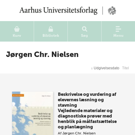
Kurv
Bibliotek
Søg
Menu
Jørgen Chr. Nielsen
↓
Udgivelsesdato
Titel
Beskrivelse og vurdering af
elevernes læsning og
stavning
Vejledende materialer og
diagnostiske prøver med
henblik på målfastsættelse
og planlægning
Af
Jørgen Chr. Nielsen