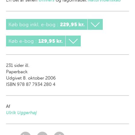
En del af
serien
Univers
og fagområdet
Naturvidenskab
Køb bog inkl. e-bog
:
229,95 kr.
Køb e-bog
:
129,95 kr.
231
sider ill.
Paperback
Udgivet 8. oktober 2006
ISBN 978 87 7934 280 4
Af
Ulrik Uggerhøj