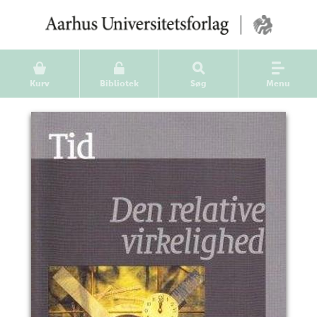
Kurv
Bibliotek
Søg
Menu