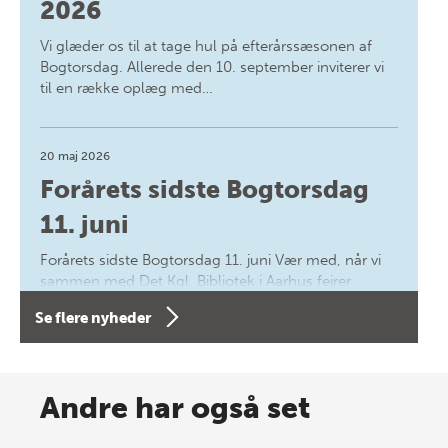
2026
Vi glæder os til at tage hul på efterårssæsonen af
Bogtorsdag. Allerede den 10. september inviterer vi
til en række oplæg med…
20 maj 2026
Forårets sidste Bogtorsdag
11. juni
Forårets sidste Bogtorsdag 11. juni Vær med, når vi
sammen med Det Kgl. Bibliotek i Aarhus fejrer
forfatterne bag vores nyes…
Se flere nyheder
8 maj 2026
Spar op til 70% til sommer-
Andre har også set
lagersalg!