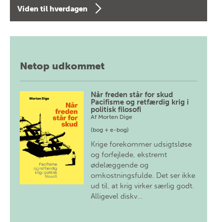
Viden til hverdagen
Netop udkommet
Når freden står for skud
Pacifisme og retfærdig krig i
politisk filosofi
Af
Morten Dige
(bog + e-bog)
Krige forekommer udsigtsløse
og forfejlede, ekstremt
ødelæggende og
omkostningsfulde. Det ser ikke
ud til, at krig virker særlig godt.
Alligevel diskv…