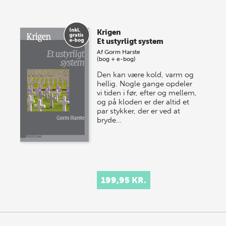
Vi gentager succesen og inviterer igen i år til vores
store sommer-lagersalg, så sæt kryds i kalenderen
Krigen
onsdag den 10. j…
Et ustyrligt system
Af
Gorm Harste
(bog + e-bog)
Den kan være kold, varm og
hellig. Nogle gange opdeler
vi tiden i før, efter og mellem,
og på kloden er der altid et
par stykker, der er ved at
bryde…
199,95 KR.