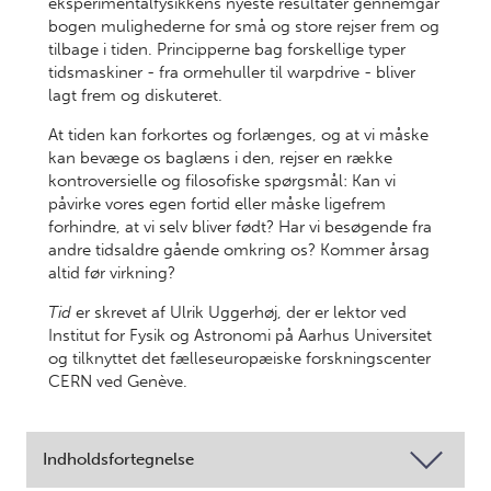
eksperimental­fysikkens nyeste resultater gennemgår
bogen mulighederne for små og store rejser frem og
tilbage i tiden. Principperne bag forskellige typer
tidsmaskiner - fra ormehuller til warpdrive - bliver
lagt frem og diskuteret.
At tiden kan forkortes og forlænges, og at vi måske
kan bevæge os baglæns i den, rejser en række
kontroversielle og filosofiske spørgsmål: Kan vi
påvirke vores egen fortid eller måske ligefrem
forhindre, at vi selv bliver født? Har vi besøgende fra
andre tidsaldre gående omkring os? Kommer årsag
altid før virkning?
Tid
er skrevet af Ulrik Uggerhøj, der er lektor ved
Institut for Fysik og Astronomi på Aarhus Universitet
og tilknyttet det fælleseuropæiske forskningscenter
CERN ved Genève.
Indholdsfortegnelse