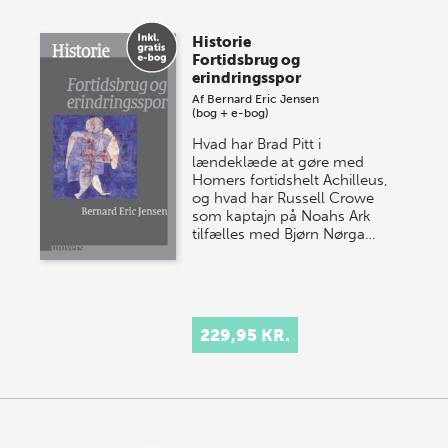
Historie
Fortidsbrug og
erindringsspor
Af
Bernard Eric Jensen
(bog + e-bog)
Hvad har Brad Pitt i
lændeklæde at gøre med
Homers fortidshelt Achilleus,
og hvad har Russell Crowe
som kaptajn på Noahs Ark
tilfælles med Bjørn Nørga…
229,95 KR.