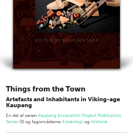
Things from the Town
Artefacts and Inhabitants in Viking-age
Kaupang
En del af
serien
Kaupang Excavation Project Publication
Series
(3) og fagområderne
Arkæologi
og
Historie