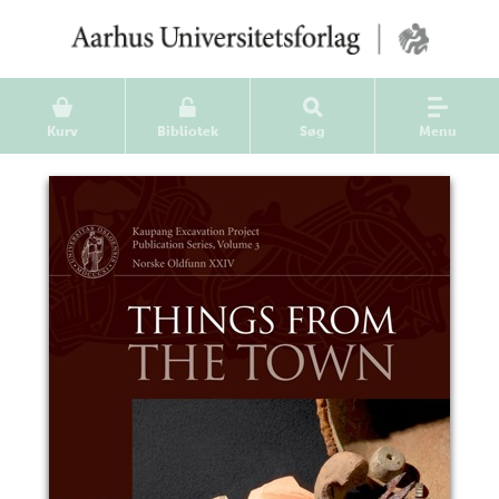
Kurv
Bibliotek
Søg
Menu