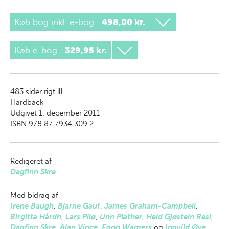
Køb bog inkl. e-bog
:
498,00 kr.
Køb e-bog
:
329,95 kr.
483
sider rigt ill.
Hardback
Udgivet 1. december 2011
ISBN 978 87 7934 309 2
Redigeret af
Dagfinn Skre
Med bidrag af
Irene Baugh
,
Bjarne Gaut
,
James Graham-Campbell
,
Birgitta Hårdh
,
Lars Pilø
,
Unn Plather
,
Heid Gjøstein Resi
,
Dagfinn Skre
,
Alan Vince
,
Egon Wamers
og
Ingvild Øye