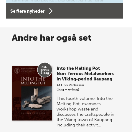
sammen med Det Kgl. Bibliotek i Aarhus fejrer
forfatterne bag vores nyes…
Se flere nyheder
8 maj 2026
Spar op til 70% til sommer-
Andre har også set
lagersalg!
Vi gentager succesen og inviterer igen i år til vores
store sommer-lagersalg, så sæt kryds i kalenderen
Into the Melting Pot
onsdag den 10. j…
Non-ferrous Metalworkers
in Viking-period Kaupang
Af
Unn Pedersen
(bog + e-bog)
This fourth volume, Into the
Melting Pot, examines
workshop waste and
discusses the craftspeople in
the Viking town of Kaupang
including their activit…