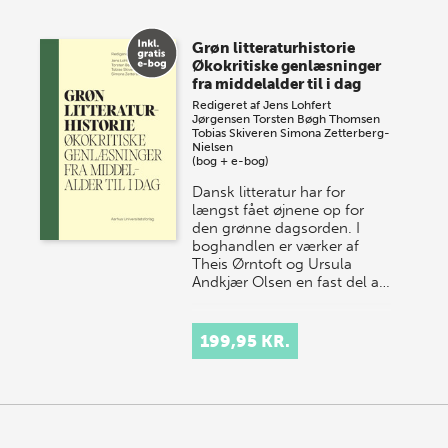
Grøn litteraturhistorie
Økokritiske genlæsninger
fra middelalder til i dag
Redigeret af
Jens Lohfert
Jørgensen
Torsten Bøgh Thomsen
Tobias Skiveren
Simona Zetterberg-
Nielsen
(bog + e-bog)
Dansk litteratur har for
længst fået øjnene op for
den grønne dagsorden. I
boghandlen er værker af
Theis Ørntoft og Ursula
Andkjær Olsen en fast del a…
199,95 KR.