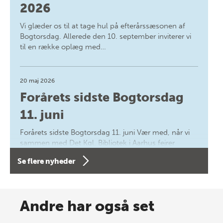
2026
Vi glæder os til at tage hul på efterårssæsonen af
Bogtorsdag. Allerede den 10. september inviterer vi
til en række oplæg med…
20 maj 2026
Forårets sidste Bogtorsdag
11. juni
Forårets sidste Bogtorsdag 11. juni Vær med, når vi
sammen med Det Kgl. Bibliotek i Aarhus fejrer
forfatterne bag vores nyes…
Se flere nyheder
8 maj 2026
Spar op til 70% til sommer-
Andre har også set
lagersalg!