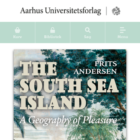
Kurv
Bibliotek
Søg
Menu