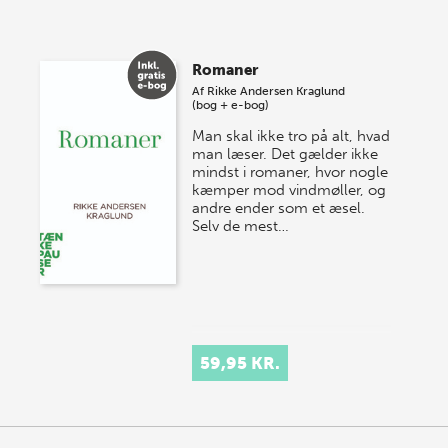
Vi gentager succesen og inviterer igen i år til vores
store sommer-lagersalg, så sæt kryds i kalenderen
Romaner
onsdag den 10. j…
Af
Rikke Andersen Kraglund
(bog + e-bog)
Man skal ikke tro på alt, hvad
man læser. Det gælder ikke
mindst i romaner, hvor nogle
kæmper mod vindmøller, og
andre ender som et æsel.
Selv de mest…
59,95 KR.