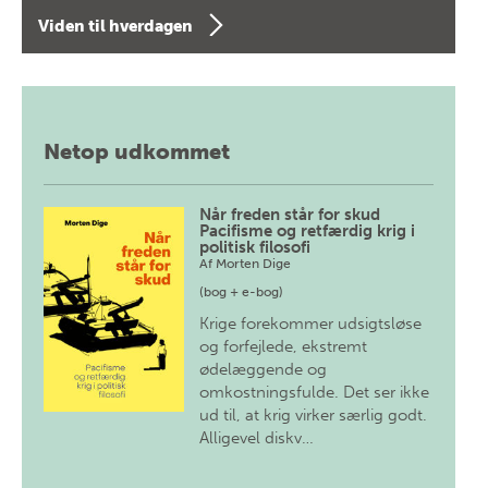
Viden til hverdagen
Netop udkommet
Når freden står for skud
Pacifisme og retfærdig krig i
politisk filosofi
Af
Morten Dige
(bog + e-bog)
Krige forekommer udsigtsløse
og forfejlede, ekstremt
ødelæggende og
omkostningsfulde. Det ser ikke
ud til, at krig virker særlig godt.
Alligevel diskv…