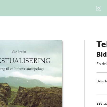
Te
Bid
En del
Udsolg
228
si