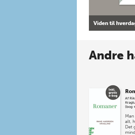
Viden til hverd
Andre h
Ro
Af
Ri
Kragl
(bog 
Man 
alt,
Det 
mind