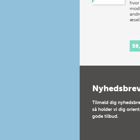
hvor
mod 
andr
æsel
59
Nyhedsbre
Tilmeld dig nyhedsbre
så holder vi dig orien
gode tilbud.