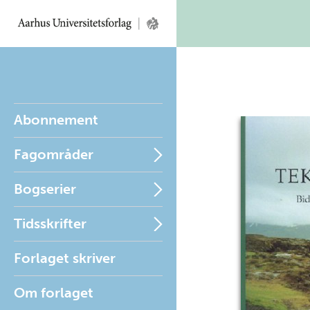
Abonnement
Fagområder
Bogserier
Tidsskrifter
Forlaget skriver
Om forlaget