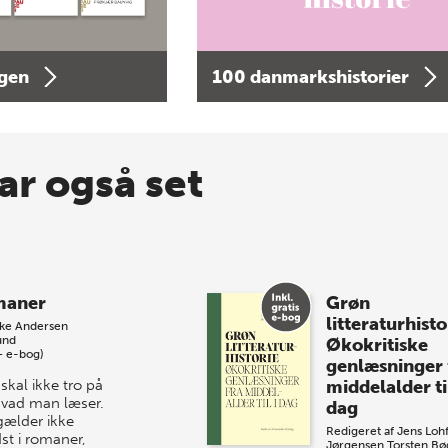
agen
100 danmarkshistorier
ar også set
maner
Grøn
litteraturhisto
kke Andersen
und
Økokritiske
+ e-bog)
genlæsninger 
skal ikke tro på
middelalder til
 hvad man læser.
dag
gælder ikke
Redigeret af
Jens Lohf
st i romaner,
Jørgensen
Torsten Bø