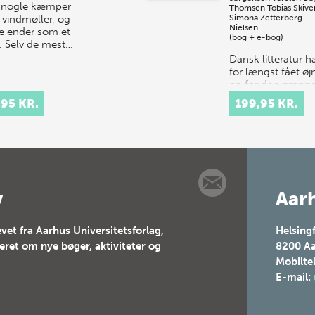
 nogle kæmper
Thomsen
Tobias Skive
vindmøller, og
Simona Zetterberg-
Nielsen
e ender som et
(bog + e-bog)
. Selv de mest…
Dansk litteratur h
for længst fået ø
op for den grønn
dagsorden. I
,95 KR.
199,95 KR.
boghandlen er væ
af Theis Ørntoft 
Ursula Andkjær O
en fast del a…
v
Aarh
vet fra Aarhus Universitetsforlag,
Helsing
teret om nye bøger, aktiviteter og
8200
Aa
Mobilte
E-mail: