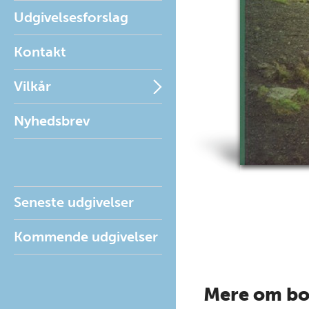
Udgivelsesforslag
Kontakt
Vilkår
Nyhedsbrev
Seneste udgivelser
Kommende udgivelser
Mere om b