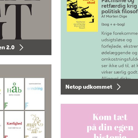
Pacifisme og
retfærdig krig 
politisk filosof
Af
Morten Dige
(bog + e-bog)
Krige forekomme
udsigtsløse og
forfejlede, ekstre
n 2.0
ødelæggende og
omkostningsfulde
ser ikke ud til, at 
virker særlig godt
Alligevel diskv…
Netop udkommet