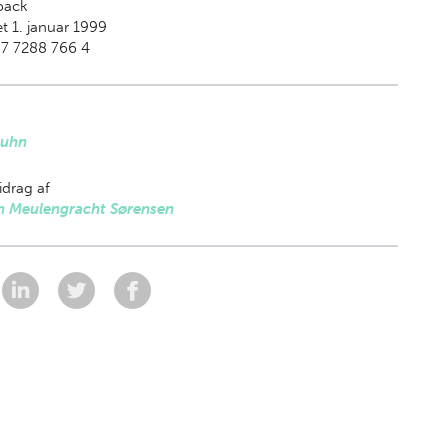
back
t 1. januar 1999
87 7288 766 4
ruhn
drag af
n Meulengracht Sørensen