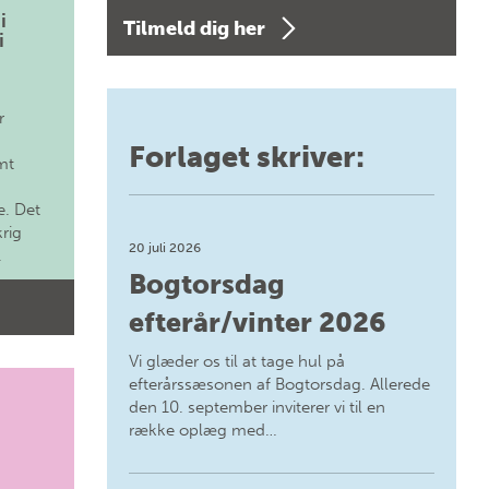
i
Tilmeld dig her
i
r
Forlaget skriver:
mt
. Det
krig
20 juli 2026
.
Bogtorsdag
efterår/vinter 2026
Vi glæder os til at tage hul på
efterårssæsonen af Bogtorsdag. Allerede
den 10. september inviterer vi til en
række oplæg med…