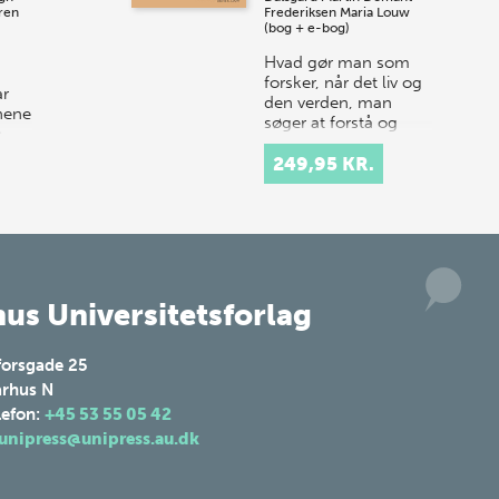
ren
Frederiksen
Maria Louw
(bog + e-bog)
Hvad gør man som
forsker, når det liv og
ar
den verden, man
jnene
søger at forstå og
e
beskrive, er så meget
mere – og nogle
249,95 KR.
rker
gange mindre – end
og
det, sproget kan…
lsen
us Universitetsforlag
forsgade 25
rhus N
lefon:
+45 53 55 05 42
unipress@unipress.au.dk