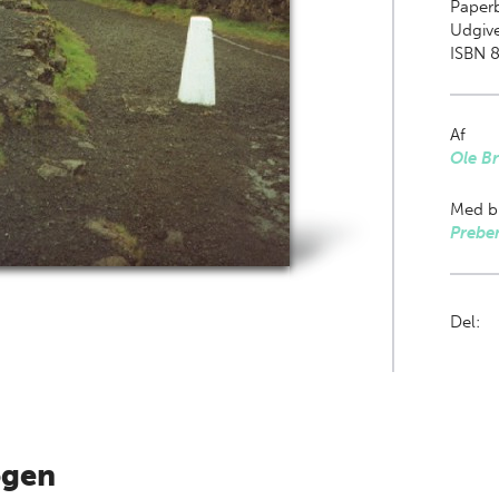
Paper
Udgive
ISBN 
Af
Ole B
Med bi
Prebe
Del:
ogen