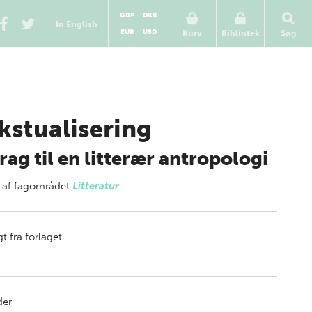
GBP
DKK
In English
EUR
USD
Kurv
Bibliotek
Søg
kstualisering
rag til en litterær antropologi
 af
fagområdet
Litteratur
t fra forlaget
der