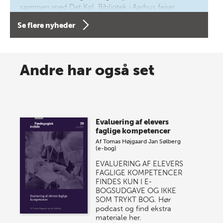
sammen med Det Kgl. Bibliotek i Aarhus fejrer
forfatterne bag vores nyes…
Se flere nyheder
8 maj 2026
Spar op til 70% til sommer-
Andre har også set
lagersalg!
Vi gentager succesen og inviterer igen i år til vores
store sommer-lagersalg, så sæt kryds i kalenderen
Evaluering af elevers
onsdag den 10. j…
faglige kompetencer
Af
Tomas Højgaard
Jan Sølberg
(e-bog)
EVALUERING AF ELEVERS
FAGLIGE KOMPETENCER
FINDES KUN I E-
BOGSUDGAVE OG IKKE
SOM TRYKT BOG. Hør
podcast og find ekstra
materiale her.