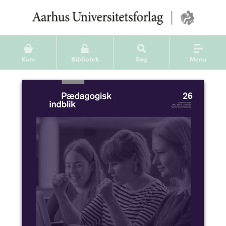
Kurv
Bibliotek
Søg
Menu