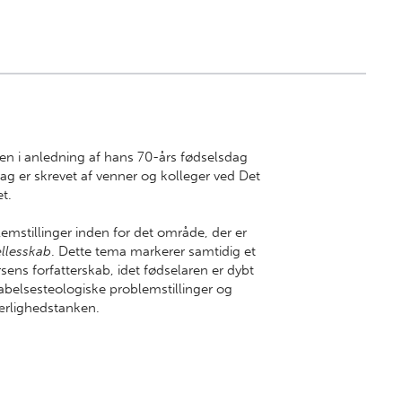
en i anledning af hans 70-års fødselsdag
rag er skrevet af venner og kolleger ved Det
et.
lemstillinger inden for det område, der er
ællesskab
. Dette tema markerer samtidig et
sens forfatterskab, idet fødselaren er dybt
abelsesteologiske problemstillinger og
kærlighedstanken.