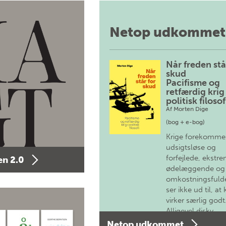
Netop udkommet
Når freden stå
skud
Pacifisme og
retfærdig krig 
politisk filosof
Af
Morten Dige
(bog + e-bog)
Krige forekomme
udsigtsløse og
forfejlede, ekstre
n 2.0
ødelæggende og
omkostningsfulde
ser ikke ud til, at 
virker særlig godt
Alligevel diskv…
Netop udkommet