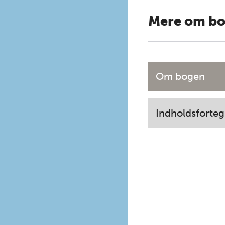
Mere om b
Om bogen
Indholdsforteg