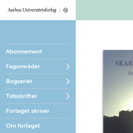
Abonnement
Fagområder
Bogserier
Tidsskrifter
Forlaget skriver
Om forlaget