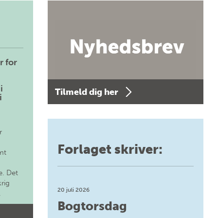
r for
i
Tilmeld dig her
i
r
Forlaget skriver:
mt
. Det
krig
20 juli 2026
.
Bogtorsdag