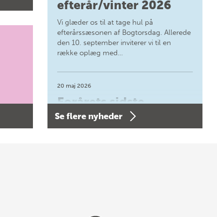
efterår/vinter 2026
Vi glæder os til at tage hul på
efterårssæsonen af Bogtorsdag. Allerede
den 10. september inviterer vi til en
række oplæg med…
20 maj 2026
Forårets sidste
Se flere nyheder
Bogtorsdag 11. juni
Forårets sidste Bogtorsdag 11. juni Vær
med, når vi sammen med Det Kgl.
Bibliotek i Aarhus fejrer forfatterne bag
vores nyes…
8 maj 2026
Spar op til 70% til