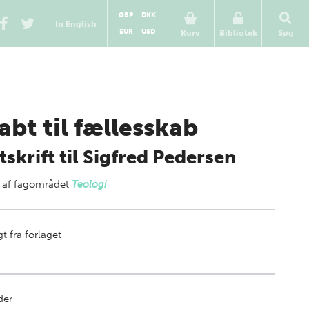
GBP
DKK
In English
EUR
USD
Kurv
Bibliotek
Søg
abt til fællesskab
tskrift til Sigfred Pedersen
 af
fagområdet
Teologi
t fra forlaget
der