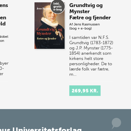
ens
Grundtvig og
sommer-lagersalg!
Mynster
sen
Fætre og fjender
Vi gentager succesen og inviterer igen i
eld
Af
Jens Rasmussen
år til vores store sommer-lagersalg,
(bog + e-bog)
så sæt kryds i kalenderen onsdag den
Nobel
I samtiden var N.F.S.
10. j…
son
Grundtvig (1783-1872)
og J.P. Mynster (1775-
1854) anerkendt som
kirkens helt store
byen
personligheder. De to
50-
lærde folk var fætre,
er
m…
kere
269,95 KR.
 for
us Universitetsforlag