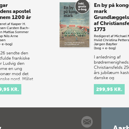
gar
En by på kong
dens apostel
mark
nem 1200 år
Grundlæggel
af Christiansf
eret af
Kasper H.
sen
Carsten Bach-
1773
en
Mattias Sommer
up
Nils Arne
Redigeret af
Michael 
sen
Hviid
Christina Petter
+ e-bog)
Jørgen Bøytler
(bog + e-bog)
 826 sendte den
I anledning af
fulde frankiske
brødremenigheds
er Ludvig den
Christiansfelds 2
mme en ung
års jubilæum kast
ionær mod det
danske og
nske nord. Målet
udenlandske fors
lart: at kristne
nyt lys over
9,95 KR.
299,95 KR.
rne og andre…
forudsætningerne
grundlægge…
v
Aarh