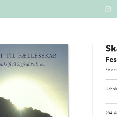
Sk
Fes
En del
Udsolg
284
si