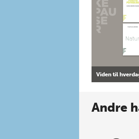
Viden til hverd
Andre h