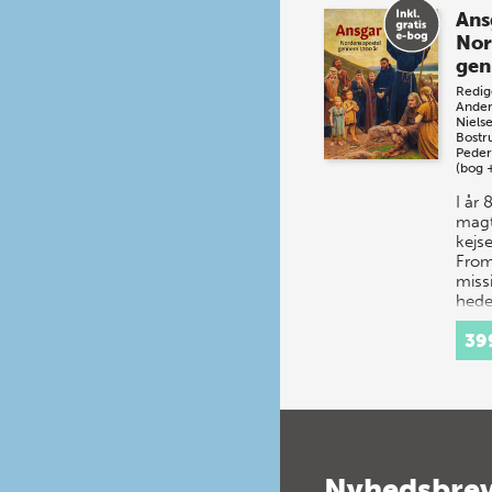
Ans
Nor
gen
Redig
Ander
Niels
Bostr
Peder
(bog 
I år
magt
kejs
Fro
miss
hede
var k
39
dane
Nyhedsbre