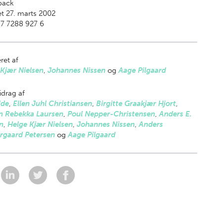
back
t 27. marts 2002
87 7288 927 6
ret af
Kjær Nielsen
,
Johannes Nissen
og
Aage Pilgaard
drag af
lde
,
Ellen Juhl Christiansen
,
Birgitte Graakjær Hjort
,
en Rebekka Laursen
,
Poul Nepper-Christensen
,
Anders E.
n
,
Helge Kjær Nielsen
,
Johannes Nissen
,
Anders
rgaard Petersen
og
Aage Pilgaard