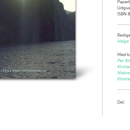
Paper
Udgive
ISBN 
Redige
Helge 
Med bi
Per Bi
Kirst
Nielse
Kloste
Del: