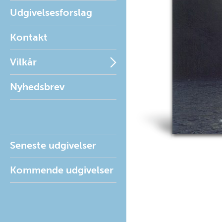
Udgivelsesforslag
Kontakt
Vilkår
Nyhedsbrev
Seneste udgivelser
Kommende udgivelser