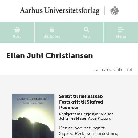
Kurv
Bibliotek
Søg
Menu
Ellen Juhl Christiansen
↓
Udgivelsesdato
Titel
Skabt til fællesskab
Festskrift til Sigfred
Pedersen
Redigeret af
Helge Kjær Nielsen
Johannes Nissen
Aage Pilgaard
Denne bog er tilegnet
Sigfred Pedersen i anledning