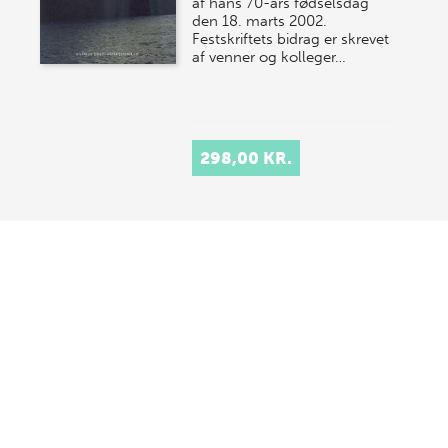
af hans 70-års fødselsdag
den 18. marts 2002.
Festskriftets bidrag er skrevet
af venner og kolleger…
298,00 KR.