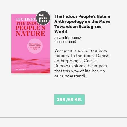
Vi gentager succesen og inviterer igen i år til vores
store sommer-lagersalg, så sæt kryds i kalenderen
The Indoor People's Nature
onsdag den 10. j…
Anthropology on the Move
Towards an Ecologised
World
Af
Cecilie Rubow
(bog + e-bog)
We spend most of our lives
indoors. In this book, Danish
anthropologist Cecilie
Rubow explores the impact
that this way of life has on
our understandi…
299,95 KR.