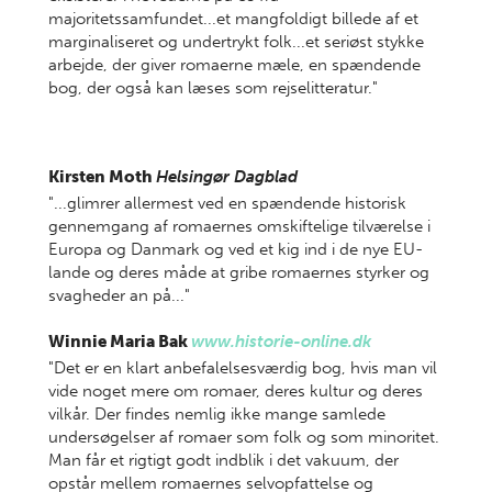
majoritetssamfundet...et mangfoldigt billede af et
marginaliseret og undertrykt folk...et seriøst stykke
arbejde, der giver romaerne mæle, en spændende
bog, der også kan læses som rejselitteratur."
Kirsten Moth
Helsingør Dagblad
"...glimrer allermest ved en spændende historisk
gennemgang af romaernes omskiftelige tilværelse i
Europa og Danmark og ved et kig ind i de nye EU-
lande og deres måde at gribe romaernes styrker og
svagheder an på..."
Winnie Maria Bak
www.historie-online.dk
"Det er en klart anbefalelsesværdig bog, hvis man vil
vide noget mere om romaer, deres kultur og deres
vilkår. Der findes nemlig ikke mange samlede
undersøgelser af romaer som folk og som minoritet.
Man får et rigtigt godt indblik i det vakuum, der
opstår mellem romaernes selvopfattelse og