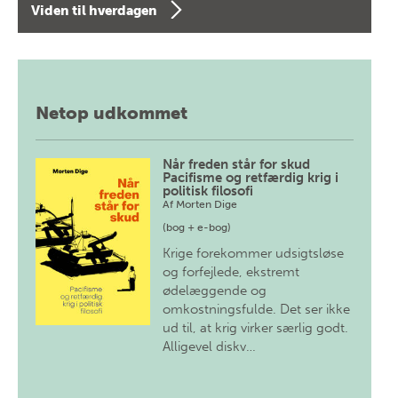
Viden til hverdagen
Netop udkommet
Når freden står for skud
Pacifisme og retfærdig krig i
politisk filosofi
Af
Morten Dige
(bog + e-bog)
Krige forekommer udsigtsløse
og forfejlede, ekstremt
ødelæggende og
omkostningsfulde. Det ser ikke
ud til, at krig virker særlig godt.
Alligevel diskv…