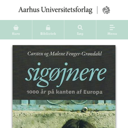
Kurv
Bibliotek
Søg
Menu