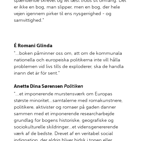
spændende skrevet og let læst trods sit omfang. Det
er ikke en bog, man slipper, men en bog, der hele
vejen igennem pirker til ens nysgerrighed - og
samvittighed."
É Romani Glinda
"...boken påminner oss om, att om de kommunala
nationella och europeiska politikerna inte vill hålla
problemen vid livs tills de exploderer, ska de handla
inann det är för sent."
Anette Dina Sørensen
Politiken
"...et imponerende murstensværk om Europas
største minoritet...samtalerne med romakunstnere,
politikere, aktivister og romaer på gaden danner
sammen med et imponerende researcharbejde
grundlag for bogens historiske, geografiske og
sociokulturelle skildringer...et vidensgenererende
værk af de bedste. Drevet af en veritabel social
indignation, der aldrig bliver bidsk i tonen eller