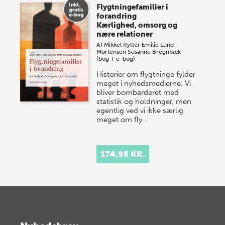
Flygtningefamilier i
forandring
Kærlighed, omsorg og
nære relationer
Af
Mikkel Rytter
Emilie Lund
Mortensen
Susanne Bregnbæk
(bog + e-bog)
Historier om flygtninge fylder
meget i nyhedsmedierne. Vi
bliver bombarderet med
statistik og holdninger, men
egentlig ved vi ikke særlig
meget om fly…
174,95 KR.