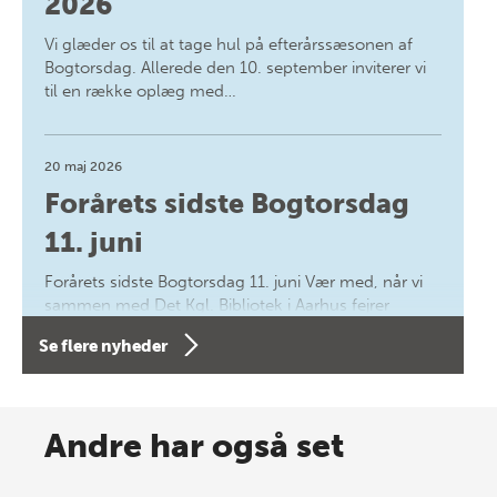
2026
Vi glæder os til at tage hul på efterårssæsonen af
Bogtorsdag. Allerede den 10. september inviterer vi
til en række oplæg med…
20 maj 2026
Forårets sidste Bogtorsdag
11. juni
Forårets sidste Bogtorsdag 11. juni Vær med, når vi
sammen med Det Kgl. Bibliotek i Aarhus fejrer
forfatterne bag vores nyes…
Se flere nyheder
8 maj 2026
Spar op til 70% til sommer-
Andre har også set
lagersalg!