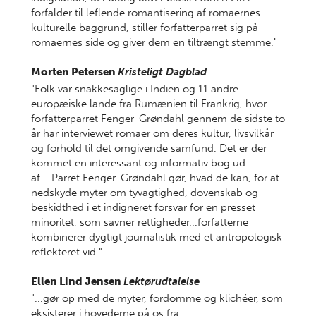
forfalder til leflende romantisering af romaernes
kulturelle baggrund, stiller forfatterparret sig på
romaernes side og giver dem en tiltrængt stemme."
Morten Petersen
Kristeligt Dagblad
"Folk var snakkesaglige i Indien og 11 andre
europæiske lande fra Rumænien til Frankrig, hvor
forfatterparret Fenger-Grøndahl gennem de sidste to
år har interviewet romaer om deres kultur, livsvilkår
og forhold til det omgivende samfund. Det er der
kommet en interessant og informativ bog ud
af....Parret Fenger-Grøndahl gør, hvad de kan, for at
nedskyde myter om tyvagtighed, dovenskab og
beskidthed i et indigneret forsvar for en presset
minoritet, som savner rettigheder...forfatterne
kombinerer dygtigt journalistik med et antropologisk
reflekteret vid."
Ellen Lind Jensen
Lektørudtalelse
"...gør op med de myter, fordomme og klichéer, som
eksisterer i hovederne på os fra