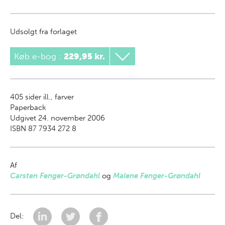
Udsolgt fra forlaget
Køb e-bog
:
229,95 kr.
405
sider ill., farver
Paperback
Udgivet 24. november 2006
ISBN 87 7934 272 8
Af
Carsten Fenger-Grøndahl
og
Malene Fenger-Grøndahl
Del: