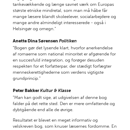
tankevækkende og længe savnet værk om Europas
største etniske mindretal, som man må håbe får
mange læsere blandt skoleelever, socialarbejdere og
mange andre almindeligt interesserede - også i
Helsingør og omegn."
Anette Dina Sørensen
Politiken
"Bogen gør det lysende klart, hvorfor anerkendelse
af romaerne som national minoritet er afgørende for
en succesfuld integration, og forøger desuden
respekten for et forfatterpar, der stædigt forfægter
menneskerettighederne som verdens vigtigste
grundprincip."
Peter Bakker
Kultur & Klasse
"Man kan godt sige, at udgivelsen af denne bog
falder på det rette sted. Den er mere omfattende og
dybtgående end alle de øvrige.
Resultatet er blevet en meget informativ og
velskreven bog, som knuser læsernes fordomme. En