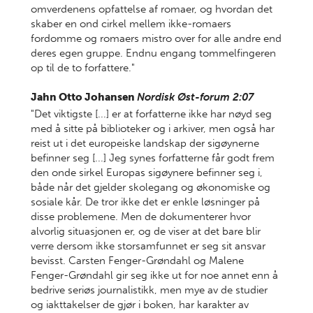
omverdenens opfattelse af romaer, og hvordan det
skaber en ond cirkel mellem ikke-romaers
fordomme og romaers mistro over for alle andre end
deres egen gruppe. Endnu engang tommelfingeren
op til de to forfattere."
Jahn Otto Johansen
Nordisk Øst-forum 2:07
"Det viktigste [...] er at forfatterne ikke har nøyd seg
med å sitte på biblioteker og i arkiver, men også har
reist ut i det europeiske landskap der sigøynerne
befinner seg [...] Jeg synes forfatterne får godt frem
den onde sirkel Europas sigøynere befinner seg i,
både når det gjelder skolegang og økonomiske og
sosiale kår. De tror ikke det er enkle løsninger på
disse problemene. Men de dokumenterer hvor
alvorlig situasjonen er, og de viser at det bare blir
verre dersom ikke storsamfunnet er seg sit ansvar
bevisst. Carsten Fenger-Grøndahl og Malene
Fenger-Grøndahl gir seg ikke ut for noe annet enn å
bedrive seriøs journalistikk, men mye av de studier
og iakttakelser de gjør i boken, har karakter av