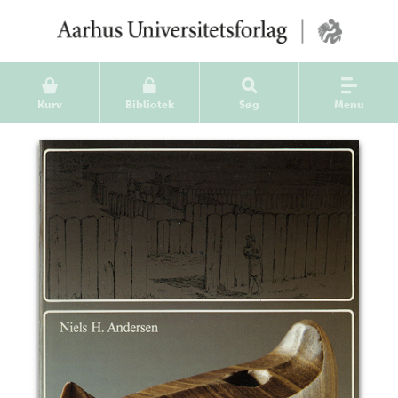
Kurv
Bibliotek
Søg
Menu