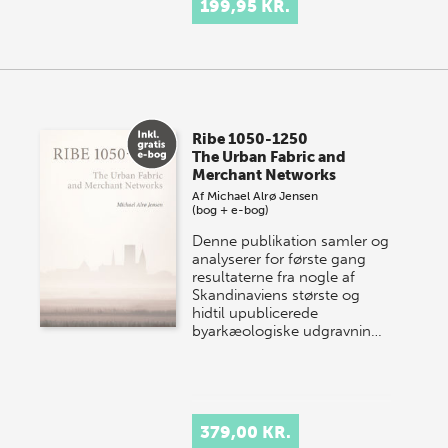
199,95 KR.
Ribe 1050-1250
The Urban Fabric and
Merchant Networks
Af
Michael Alrø Jensen
(bog + e-bog)
Denne publikation samler og
analyserer for første gang
resultaterne fra nogle af
Skandinaviens største og
hidtil upublicerede
byarkæologiske udgravnin…
379,00 KR.