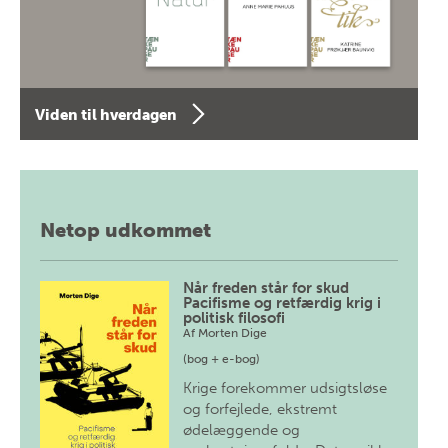
Viden til hverdagen
Netop udkommet
Når freden står for skud
Pacifisme og retfærdig krig i
politisk filosofi
Af
Morten Dige
(bog + e-bog)
Krige forekommer udsigtsløse
og forfejlede, ekstremt
ødelæggende og