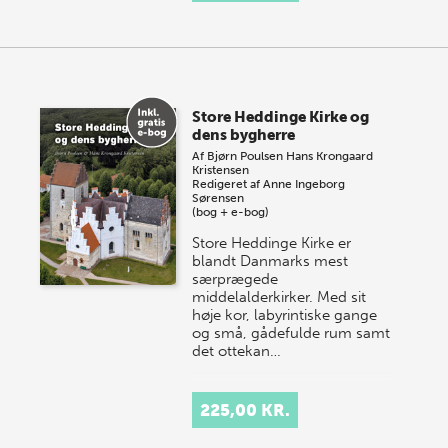
Store Heddinge Kirke og
dens bygherre
Af
Bjørn Poulsen
Hans Krongaard
Kristensen
Redigeret af
Anne Ingeborg
Sørensen
(bog + e-bog)
Store Heddinge Kirke er
blandt Danmarks mest
særprægede
middelalderkirker. Med sit
høje kor, labyrintiske gange
og små, gådefulde rum samt
det ottekan…
225,00 KR.