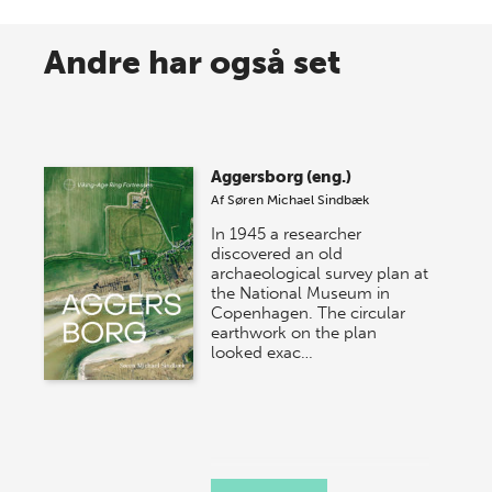
8 maj 2026
Spar op til 70% til sommer-
Andre har også set
lagersalg!
Vi gentager succesen og inviterer igen i år til vores
store sommer-lagersalg, så sæt kryds i kalenderen
Aggersborg (eng.)
onsdag den 10. j…
Af
Søren Michael Sindbæk
In 1945 a researcher
discovered an old
archaeological survey plan at
the National Museum in
Copenhagen. The circular
earthwork on the plan
looked exac…