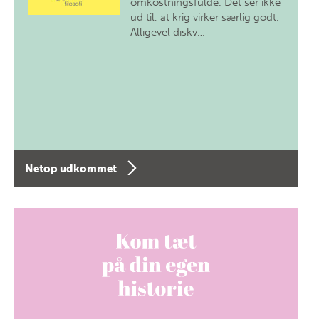
omkostningsfulde. Det ser ikke
ud til, at krig virker særlig godt.
Alligevel diskv…
Netop udkommet