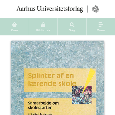
Kurv
Bibliotek
Søg
Menu