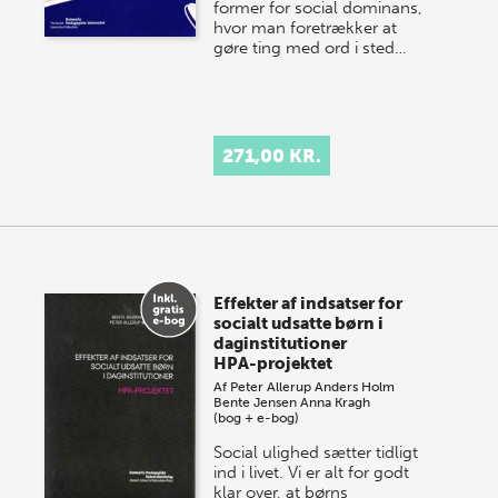
former for social dominans,
hvor man foretrækker at
gøre ting med ord i sted…
271,00 KR.
Effekter af indsatser for
socialt udsatte børn i
daginstitutioner
HPA-projektet
Af
Peter Allerup
Anders Holm
Bente Jensen
Anna Kragh
(bog + e-bog)
Social ulighed sætter tidligt
ind i livet. Vi er alt for godt
klar over, at børns