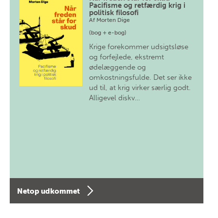
Pacifisme og retfærdig krig i
politisk filosofi
Af
Morten Dige
(bog + e-bog)
Krige forekommer udsigtsløse
og forfejlede, ekstremt
ødelæggende og
omkostningsfulde. Det ser ikke
ud til, at krig virker særlig godt.
Alligevel diskv…
Netop udkommet