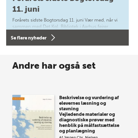
11. juni
Forårets sidste Bogtorsdag 11. juni Vær med, når vi
sammen med Det Kgl. Bibliotek i Aarhus fejrer
forfatterne bag vores nyes…
Se flere nyheder
8 maj 2026
Spar op til 70% til sommer-
Andre har også set
lagersalg!
Vi gentager succesen og inviterer igen i år til vores
store sommer-lagersalg, så sæt kryds i kalenderen
Beskrivelse og vurdering af
onsdag den 10. j…
elevernes læsning og
stavning
Vejledende materialer og
diagnostiske prøver med
henblik på målfastsættelse
og planlægning
Af
Jørgen Chr. Nielsen