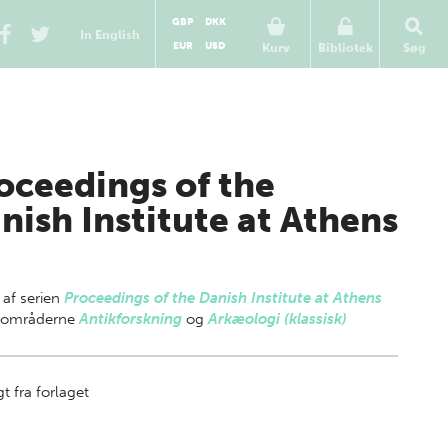
GBP
DKK
In English
EUR
USD
Kurv
Bibliotek
Søg
oceedings of the
nish Institute at Athens
 af
serien
Proceedings of the Danish Institute at Athens
gområderne
Antikforskning
og
Arkæologi (klassisk)
t fra forlaget