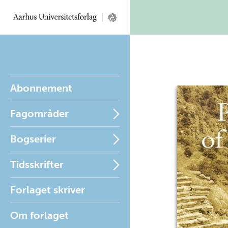
Abonnement
Fagområder
Bogserier
Tidsskrifter
Forlaget skriver
Om forlaget