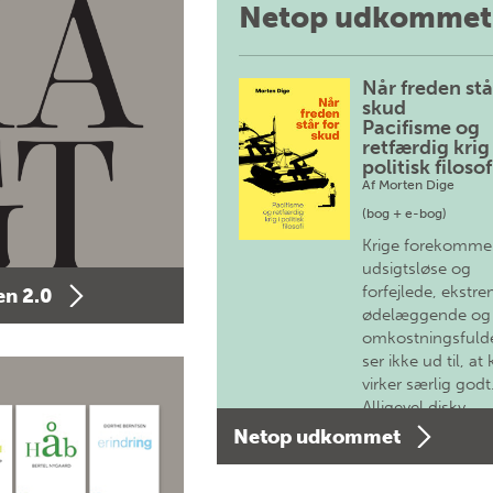
Netop udkommet
Når freden stå
skud
Pacifisme og
retfærdig krig 
politisk filosof
Af
Morten Dige
(bog + e-bog)
Krige forekomme
udsigtsløse og
forfejlede, ekstre
n 2.0
ødelæggende og
omkostningsfulde
ser ikke ud til, at 
virker særlig godt
Alligevel diskv…
Netop udkommet