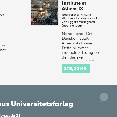
Institute at
Vi gentager succesen og inviterer igen i
Athens IX
år til vores store sommer-lagersalg,
elt
Redigeret af
Kristina
så sæt kryds i kalenderen onsdag den
Winther-Jacobsen
Nicolai
10. j…
von Eggers Mariegaard
(bog + e-bog)
Niende bind i Det
Danske Institut i
Athens skriftserie.
g om
Dette nummer
mat
indeholder bidrag om
den danske
generalkonsul C.T.
Falbe, som boede i
278,00 KR.
Athen fra 1…
us Universitetsforlag
forsgade 25