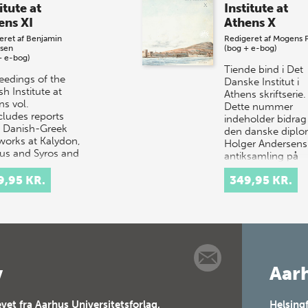
itute at
Institute at
ens XI
Athens X
eret af
Benjamin
Redigeret af
Mogens P
sen
(bog + e-bog)
+ e-bog)
Tiende bind i Det
eedings of the
Danske Institut i
h Institute at
Athens skriftserie.
ns vol.
Dette nummer
cludes reports
indeholder bidra
 Danish-Greek
den danske diplo
dworks at Kalydon,
Holger Andersens
us and Syros and
antiksamling på
contribu…
Hadersl…
9,95 KR.
349,95 KR.
v
Aarh
vet fra Aarhus Universitetsforlag,
Helsing