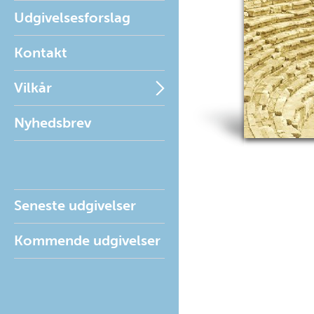
Udgivelsesforslag
Kontakt
Vilkår
Nyhedsbrev
Seneste udgivelser
Kommende udgivelser