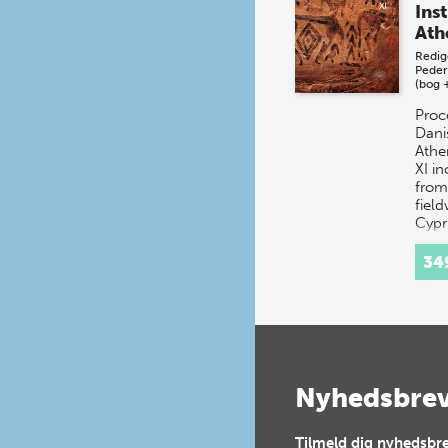
Inst
Ath
Redig
Peder
(bog 
Proc
Danis
Athe
XI in
from
fiel
Cypr
six 
34
Nyhedsbre
Tilmeld dig nyhedsbre