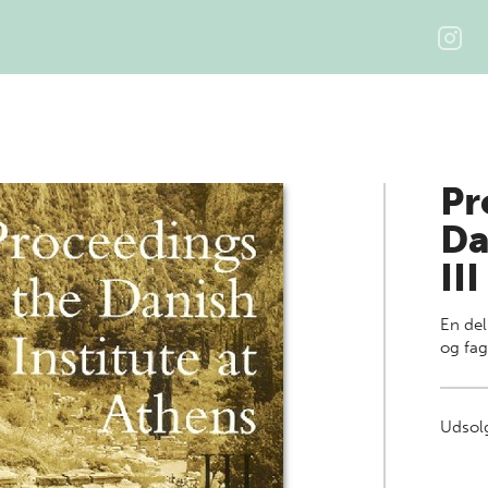
Pr
Da
III
En del
og fa
Udsolg