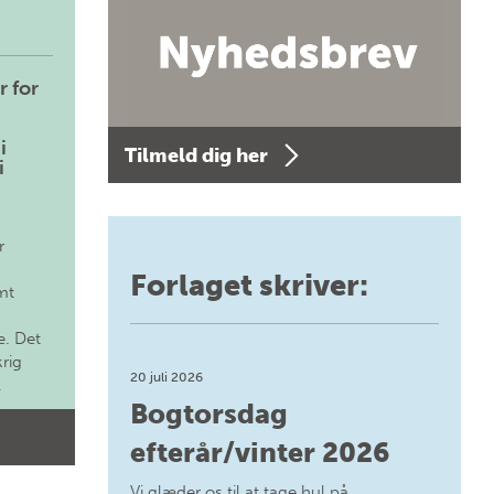
r for
i
Tilmeld dig her
i
r
Forlaget skriver:
mt
. Det
krig
20 juli 2026
.
Bogtorsdag
efterår/vinter 2026
Vi glæder os til at tage hul på