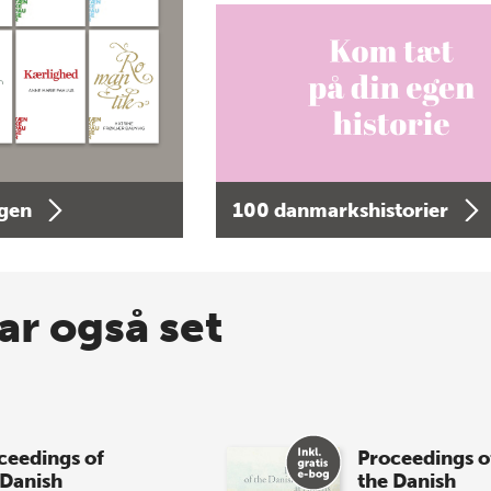
agen
100 danmarkshistorier
ar også set
ceedings of
Proceedings o
 Danish
the Danish