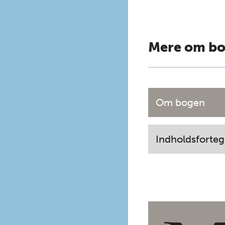
Mere om b
Om bogen
Indholdsforteg