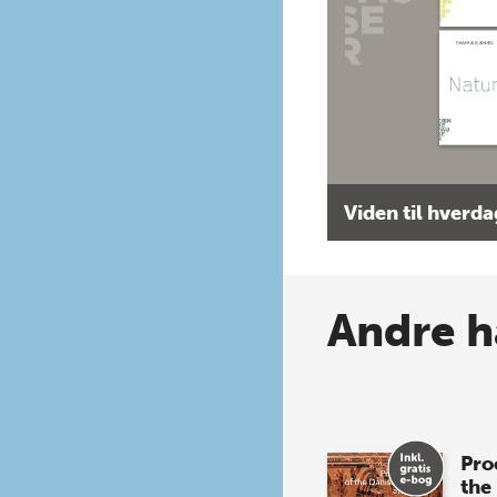
Viden til hverd
Andre h
Pro
the