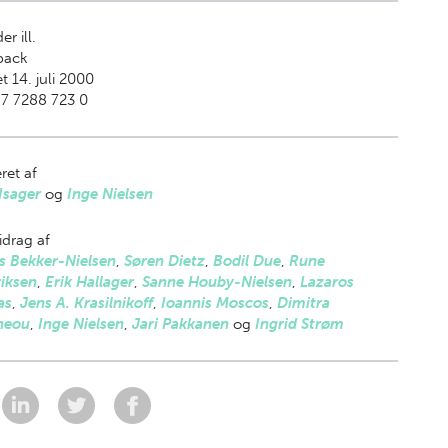
er ill.
back
t 14. juli 2000
7 7288 723 0
ret af
Isager
og
Inge Nielsen
drag af
s Bekker-Nielsen
,
Søren Dietz
,
Bodil Due
,
Rune
iksen
,
Erik Hallager
,
Sanne Houby-Nielsen
,
Lazaros
as
,
Jens A. Krasilnikoff
,
Ioannis Moscos
,
Dimitra
ineou
,
Inge Nielsen
,
Jari Pakkanen
og
Ingrid Strøm