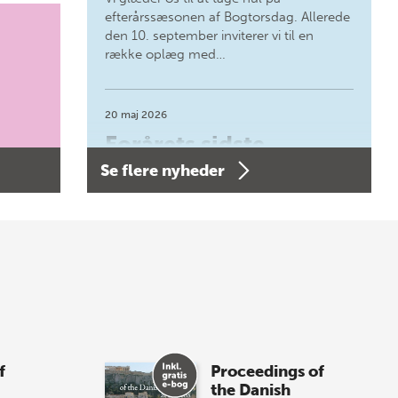
efterårssæsonen af Bogtorsdag. Allerede
den 10. september inviterer vi til en
række oplæg med…
20 maj 2026
Forårets sidste
Se flere nyheder
Bogtorsdag 11. juni
Forårets sidste Bogtorsdag 11. juni Vær
med, når vi sammen med Det Kgl.
Bibliotek i Aarhus fejrer forfatterne bag
vores nyes…
8 maj 2026
Spar op til 70% til
f
Proceedings of
sommer-lagersalg!
the Danish