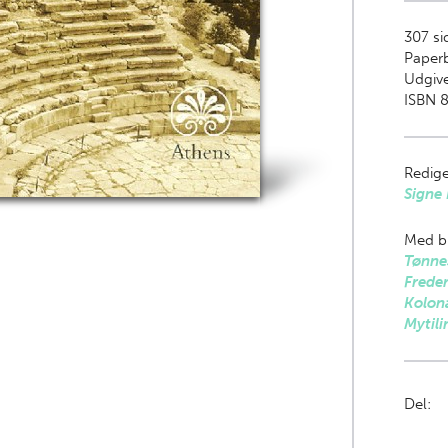
307
sid
Paper
Udgive
ISBN 8
Redige
Signe 
Med bi
Tønne
Freder
Kolon
Mytil
Del: