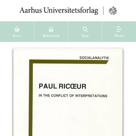
Kurv
Bibliotek
Søg
Menu