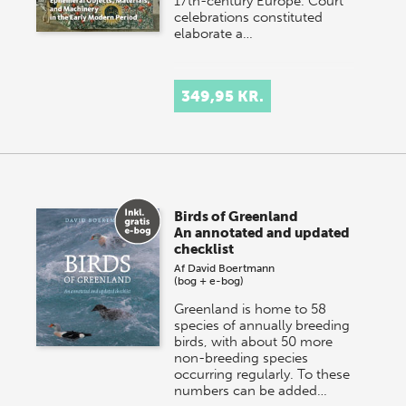
17th-century Europe. Court
celebrations constituted
elaborate a…
349,95 KR.
Birds of Greenland
An annotated and updated
checklist
Af
David Boertmann
(bog + e-bog)
Greenland is home to 58
species of annually breeding
birds, with about 50 more
non-breeding species
occurring regularly. To these
numbers can be added…