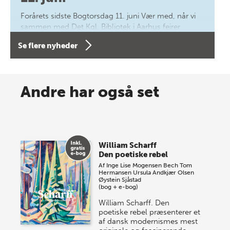
Forårets sidste Bogtorsdag 11. juni Vær med, når vi
sammen med Det Kgl. Bibliotek i Aarhus fejrer
forfatterne bag vores nyes…
Se flere nyheder
8 maj 2026
Spar op til 70% til sommer-
Andre har også set
lagersalg!
Vi gentager succesen og inviterer igen i år til vores
store sommer-lagersalg, så sæt kryds i kalenderen
William Scharff
onsdag den 10. j…
Den poetiske rebel
Af
Inge Lise Mogensen Bech
Tom
Hermansen
Ursula Andkjær Olsen
Øystein Sjåstad
(bog + e-bog)
William Scharff. Den
poetiske rebel præsenterer et
af dansk modernismes mest