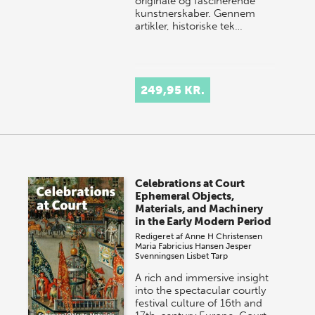
originale og fascinerende
kunstnerskaber. Gennem
artikler, historiske tek…
249,95 KR.
Celebrations at Court
Ephemeral Objects,
Materials, and Machinery
in the Early Modern Period
Redigeret af
Anne H Christensen
Maria Fabricius Hansen
Jesper
Svenningsen
Lisbet Tarp
A rich and immersive insight
into the spectacular courtly
festival culture of 16th and