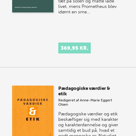
tæt på solen og måtte lade
livet, mens Prometheus blev
idømt en sme…
369,95 KR.
Pædagogiske værdier &
etik
Redigeret af
Anne-Marie Eggert
Olsen
Pædagogiske værdier og etik
beskæftiger sig med karakter
og karakterdannelse og giver
samtidig et bud på, hvad et
godt menneske er: Naturligt,