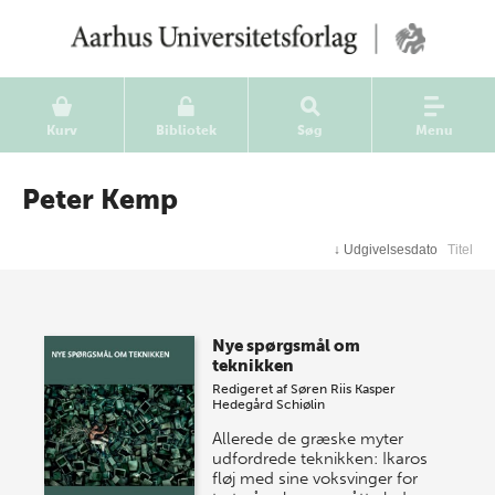
Kurv
Bibliotek
Søg
Menu
Peter Kemp
↓
Udgivelsesdato
Titel
Nye spørgsmål om
teknikken
Redigeret af
Søren Riis
Kasper
Hedegård Schiølin
Allerede de græske myter
udfordrede teknikken: Ikaros
fløj med sine voksvinger for