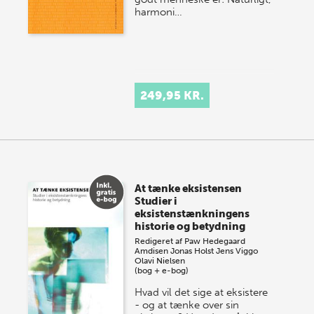
harmoni…
249,95 KR.
At tænke eksistensen
Studier i
eksistenstænkningens
historie og betydning
Redigeret af
Paw Hedegaard
Amdisen
Jonas Holst
Jens Viggo
Olavi Nielsen
(bog + e-bog)
Hvad vil det sige at eksistere
- og at tænke over sin