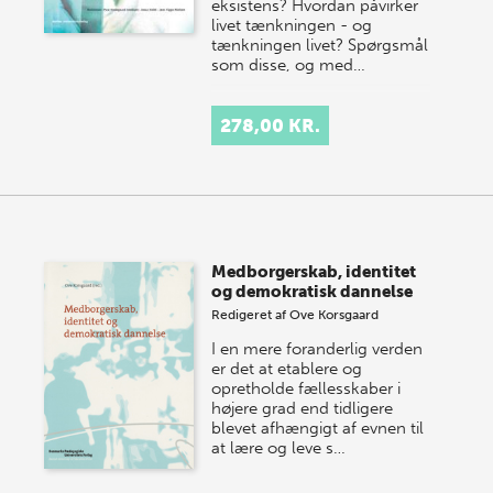
eksistens? Hvordan påvirker
livet tænkningen - og
tænkningen livet? Spørgsmål
som disse, og med…
278,00 KR.
Medborgerskab, identitet
og demokratisk dannelse
Redigeret af
Ove Korsgaard
I en mere foranderlig verden
er det at etablere og
opretholde fællesskaber i
højere grad end tidligere
blevet afhængigt af evnen til
at lære og leve s…