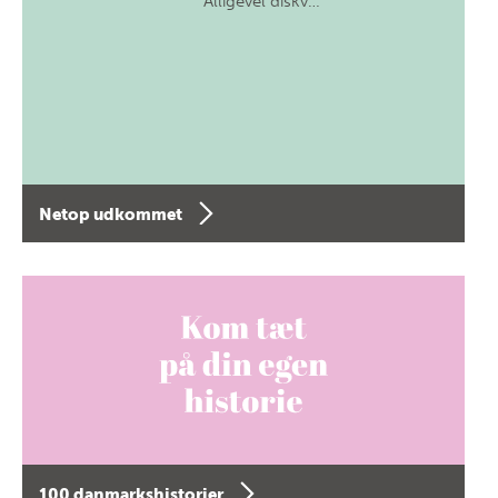
Alligevel diskv…
Netop udkommet
100 danmarkshistorier