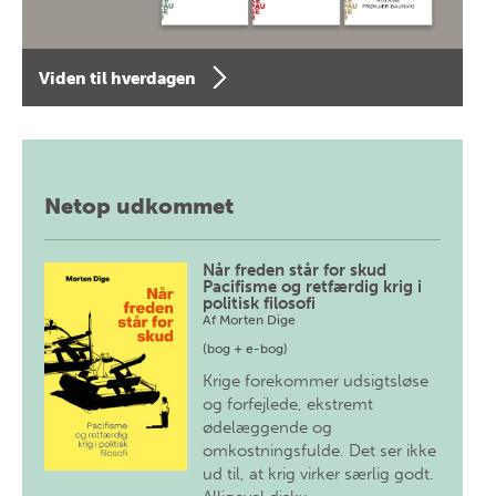
Viden til hverdagen
Netop udkommet
Når freden står for skud
Pacifisme og retfærdig krig i
politisk filosofi
Af
Morten Dige
(bog + e-bog)
Krige forekommer udsigtsløse
og forfejlede, ekstremt
ødelæggende og
omkostningsfulde. Det ser ikke
ud til, at krig virker særlig godt.