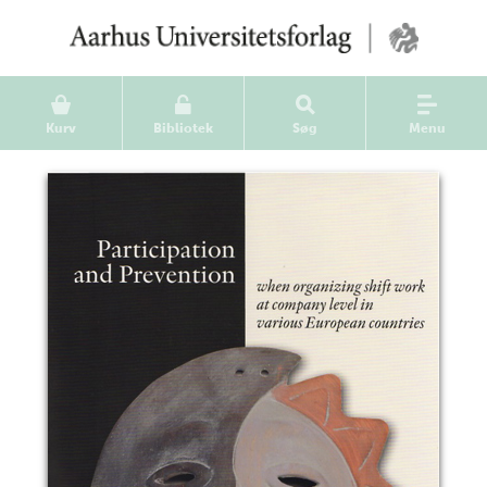
Kurv
Bibliotek
Søg
Menu