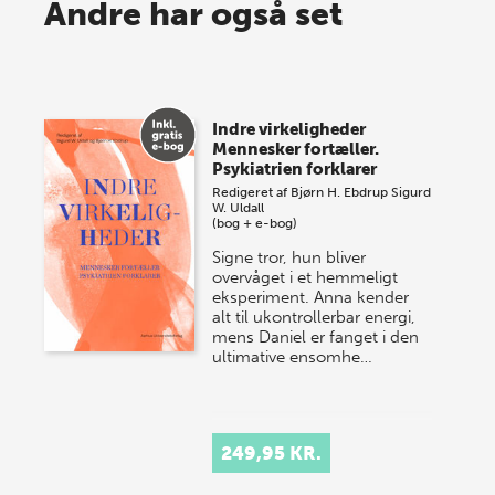
Spar op til 70% til sommer-
Andre har også set
lagersalg!
Vi gentager succesen og inviterer igen i år til vores
store sommer-lagersalg, så sæt kryds i kalenderen
Indre virkeligheder
onsdag den 10. j…
Mennesker fortæller.
Psykiatrien forklarer
Redigeret af
Bjørn H. Ebdrup
Sigurd
W. Uldall
(bog + e-bog)
Signe tror, hun bliver
overvåget i et hemmeligt
eksperiment. Anna kender
alt til ukontrollerbar energi,
mens Daniel er fanget i den
ultimative ensomhe…
249,95 KR.