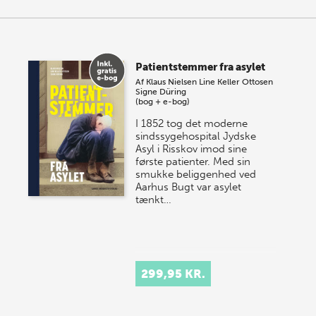
Patientstemmer fra asylet
Af
Klaus Nielsen
Line Keller Ottosen
Signe Düring
(bog + e-bog)
I 1852 tog det moderne
sindssygehospital Jydske
Asyl i Risskov imod sine
første patienter. Med sin
smukke beliggenhed ved
Aarhus Bugt var asylet
tænkt…
299,95 KR.