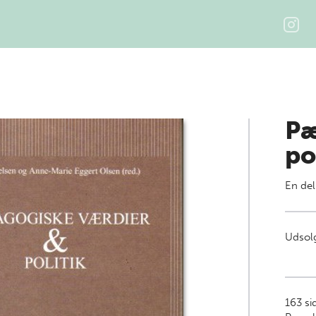
Pæ
po
En del
Udsolg
163
si