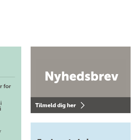
r for
i
Tilmeld dig her
i
r