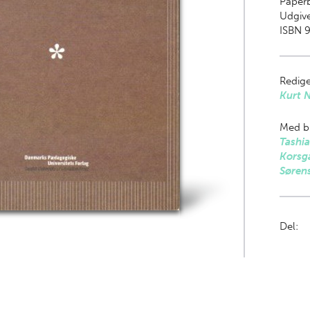
Paper
Udgive
ISBN 9
Redige
Kurt N
Med bi
Tashi
Korsg
Søren
Del: