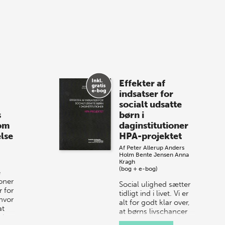
med, når vi sammen med Det Kgl.
Bibliotek i Aarhus fejrer forfatterne bag
vores nyes…
8 maj 2026
Spar op til 70% til
Effekter af
sommer-lagersalg!
indsatser for
socialt udsatte
Vi gentager succesen og inviterer igen i
s
børn i
år til vores store sommer-lagersalg,
 om
daginstitutioner
så sæt kryds i kalenderen onsdag den
lse
HPA-projektet
10. j…
Af
Peter Allerup
Anders
Holm
Bente Jensen
Anna
Kragh
(bog + e-bog)
e
ioner
Social ulighed sætter
 for
tidligt ind i livet. Vi er
hvor
alt for godt klar over,
at
at børns livschancer
 i
og muligheder ikke er