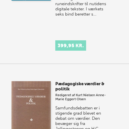
runeindskrifter til nutidens
digitale tekster. I værkets
seks bind beretter s…
399,95 KR.
Pædagogiske værdier &
politik
Redigeret af
Kurt Nielsen
Anne-
Marie Eggert Olsen
Samfundsdebatten er i
stigende grad blevet en
debat om værdier. Den
bevæger sig fra
Jellingestenen og H.C.