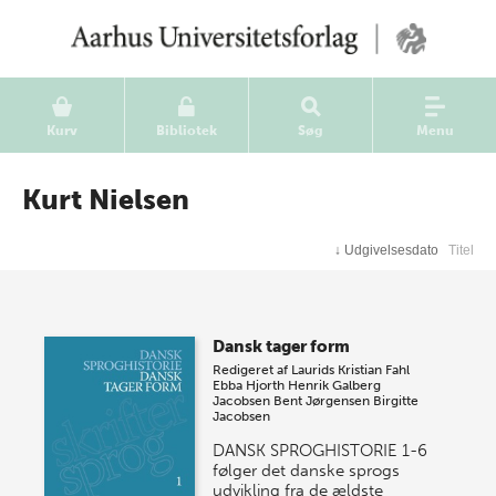
Kurv
Bibliotek
Søg
Menu
Kurt Nielsen
↓
Udgivelsesdato
Titel
Dansk tager form
Redigeret af
Laurids Kristian Fahl
Ebba Hjorth
Henrik Galberg
Jacobsen
Bent Jørgensen
Birgitte
Jacobsen
DANSK SPROGHISTORIE 1-6
følger det danske sprogs
udvikling fra de ældste