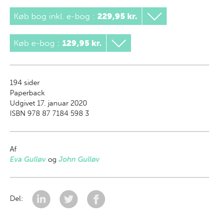
Køb bog inkl. e-bog
:
229,95 kr.
Køb e-bog
:
129,95 kr.
194
sider
Paperback
Udgivet 17. januar 2020
ISBN 978 87 7184 598 3
Af
Eva Gulløv
og
John Gulløv
Del: