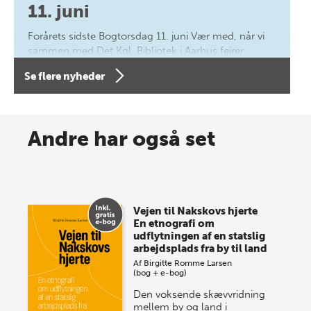
11. juni
Forårets sidste Bogtorsdag 11. juni Vær med, når vi
sammen med Det Kgl. Bibliotek i Aarhus fejrer
forfatterne bag vores nyes…
Se flere nyheder
8 maj 2026
Spar op til 70% til sommer-
Andre har også set
lagersalg!
Vi gentager succesen og inviterer igen i år til vores
store sommer-lagersalg, så sæt kryds i kalenderen
Vejen til Nakskovs hjerte
onsdag den 10. j…
En etnografi om
udflytningen af en statslig
arbejdsplads fra by til land
Af
Birgitte Romme Larsen
(bog + e-bog)
Den voksende skævvridning
mellem by og land i