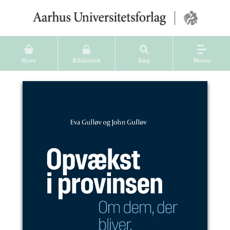
Kurv
Bibliotek
Søg
Menu