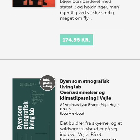
bliver bombarderet med
statistik og holdninger, men
egentlig ved vi ikke særlig
meget om fly…
174,95 KR.
Byen som etnografisk
living lab
Oversvømmelser og
klimatilpasning i Vejle
Af
Andreas Lyse Brandt
Maja Hojer
Bruun
(bog + e-bog)
Det buldrer fra skyerne, og et
voldsomt skybrud er på vej
ind over Vejle. På et
kommunalt kontor samles