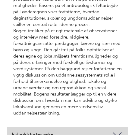
muligheder. Baseret på et antropologisk feltarbejde
på Tønderegnen viser forfatterne, hvordan
daginstitutioner, skoler og ungdomsuddannelser
spiller en central rolle i denne proces.
Bogen trækker på et rigt materiale af observationer
og interview med forældre, rådgivere,
forvaltningsansatte, pædagoger, lærere og især med
børn og unge. Den går tæt på folks opfattelser af
deres egne og lokalmiljøets fremtidsmuligheder og
på deres erfaringer med forskellige livsformer og
værdisystemer. På den baggrund rejser forfatterne en
vigtig diskussion om uddannelsessystemets rolle i
forhold til anerkendelse og ulighed, lokale og
urbane værdier og om reproduktion og social
mobilitet. Bogens resultater lægger op til en videre
diskussion om, hvordan man kan udvikle og styrke
lokalsamfund gennem en mere stedsensitiv
uddannelsestænkning.
Indholdsfortegnelse