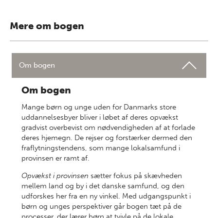
Mere om bogen
Om bogen
Om bogen
Mange børn og unge uden for Danmarks store
uddannelsesbyer bliver i løbet af deres opvækst
gradvist overbevist om nødvendigheden af at forlade
deres hjemegn. De rejser og forstærker dermed den
fraflytningstendens, som mange lokalsamfund i
provinsen er ramt af.
Opvækst i provinsen
sætter fokus på skævheden
mellem land og by i det danske samfund, og den
udforskes her fra en ny vinkel. Med udgangspunkt i
børn og unges perspektiver går bogen tæt på de
processer, der lærer børn at tvivle på de lokale