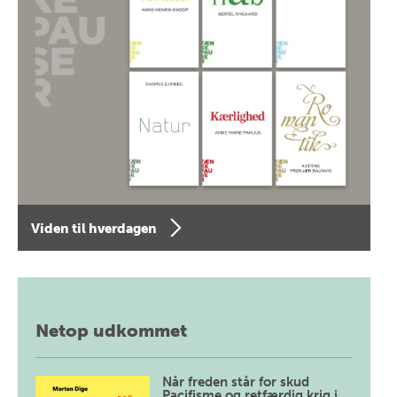
Viden til hverdagen
Netop udkommet
Når freden står for skud
Pacifisme og retfærdig krig i