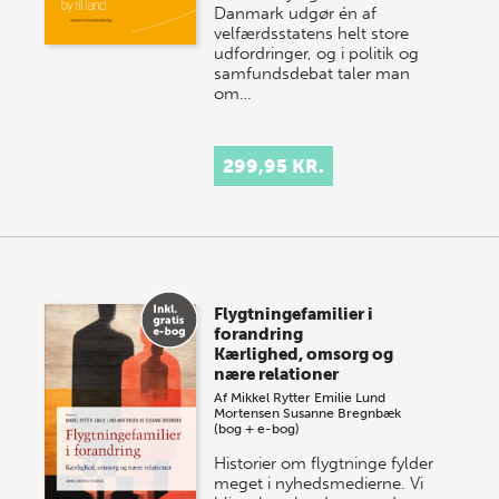
Danmark udgør én af
velfærdsstatens helt store
udfordringer, og i politik og
samfundsdebat taler man
om…
299,95 KR.
Flygtningefamilier i
forandring
Kærlighed, omsorg og
nære relationer
Af
Mikkel Rytter
Emilie Lund
Mortensen
Susanne Bregnbæk
(bog + e-bog)
Historier om flygtninge fylder
meget i nyhedsmedierne. Vi