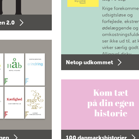
Krige forekomme
udsigtsløse og
forfejlede, ekstre
n 2.0
ødelæggende og
omkostningsfulde
ser ikke ud til, at 
virker særlig godt
Alligevel diskv…
Netop udkommet
agen
100 danmarkshistorier