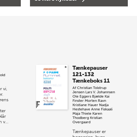
Bogtorsdag 11. juni
Forårets sidste Bogtorsdag 11. juni Vær
med, når vi sammen med Det Kgl.
Bibliotek i Aarhus fejrer forfatterne bag
vores nyes…
8 maj 2026
Spar op til 70% til
Tænkepauser
sommer-lagersalg!
121-132
old
Tænkeboks 11
Vi gentager succesen og inviterer igen i
Af
Christian Tolstrup
 vi,
år til vores store sommer-lagersalg,
Jensen
Lars V. Johannsen
r.
så sæt kryds i kalenderen onsdag den
Ole Eggers Bjælde
Kai
urens
Finster
Morten Ravn
10. j…
Kristiane Hauer
Nadja
Hestehave
Anne Fiskaali
ter
Maja Thiele
Karen
Når
Thodberg
Kristian
m v…
Overgaard
Tænkepauser er
bogserien, hvor