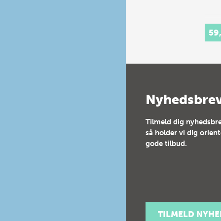
59
Nyhedsbre
Tilmeld dig nyhedsbre
så holder vi dig orien
gode tilbud.
TILMELD NYH