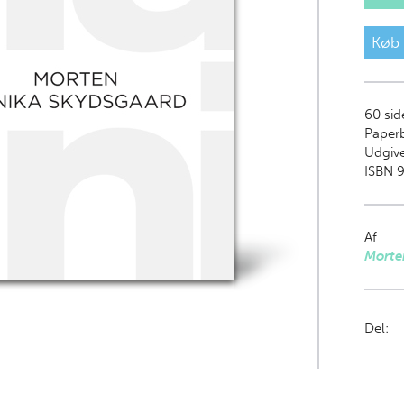
Køb
60
sid
Paper
Udgive
ISBN 9
Af
Morte
Del: