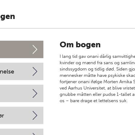
ogen
Om bogen
I lang tid gav onani dårlig samvittig
kvinder og mænd fra sans og samling
sindssygdom og tidlig død. Siden gj
nelse
mennesker måtte have psykiske skader
fortjener onani ifølge Morten Arnika
ved Aarhus Universitet, at blive vriste
gnubbe måtten eller pudse 1-tallet af
os – bare drage et lettelsens suk.
ør