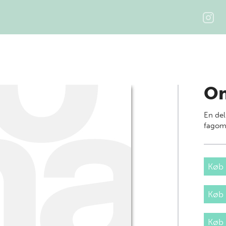
On
En del
fagom
Køb 
Køb
Køb