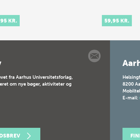
,95 KR.
59,95 KR.
v
Aarh
vet fra Aarhus Universitetsforlag,
Helsing
teret om nye bøger, aktiviteter og
8200
Aa
Mobilte
E-mail:
EDSBREV
FI