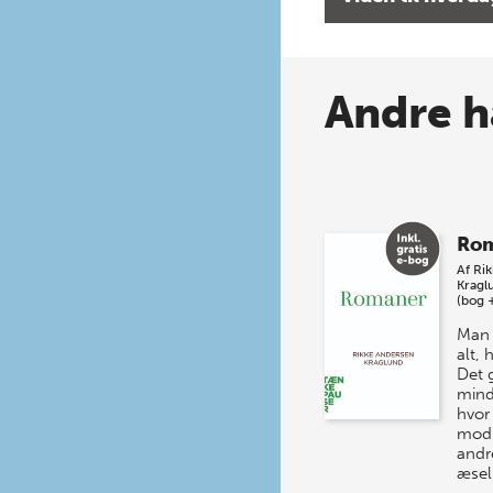
Andre h
Ro
Af
Ri
Kragl
(bog 
Man 
alt,
Det 
mind
hvor
mod 
andr
æsel