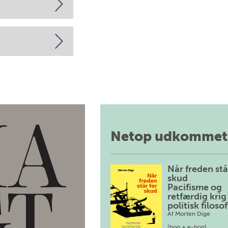
Netop udkommet
Når freden stå
skud
Pacifisme og
retfærdig krig 
politisk filosof
Af
Morten Dige
(bog + e-bog)