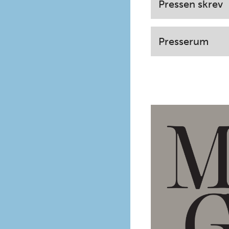
Pressen skrev
Presserum