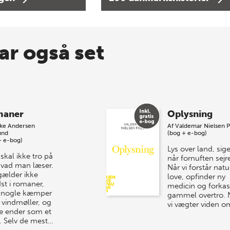
ar også set
maner
Oplysning
kke Andersen
Af
Valdemar Nielsen P
und
(bog + e-bog)
+ e-bog)
Lys over land, siger
skal ikke tro på
når fornuften sejre
 hvad man læser.
Når vi forstår nat
gælder ikke
love, opfinder ny
st i romaner,
medicin og forkas
 nogle kæmper
gammel overtro. 
vindmøller, og
vi vægter viden o
e ender som et
. Selv de mest…