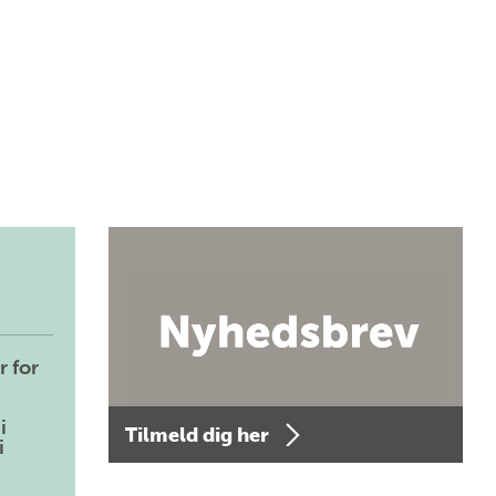
r for
i
Tilmeld dig her
i