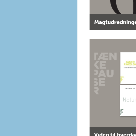
Magtudredninge
Viden til hverd