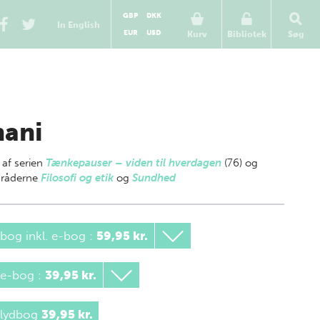
GBP
DKK
In English
EUR
USD
Kurv
Bibliotek
Søg
ani
 af
serien
Tænkepauser – viden til hverdagen
(76) og
råderne
Filosofi og etik
og
Sundhed
bog inkl. e-bog
:
59,95 kr.
 e-bog
:
39,95 kr.
 lydbog
39,95 kr.