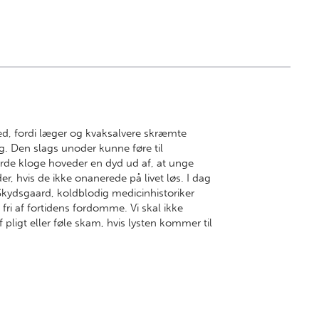
hed, fordi læger og kvaksalvere skræmte
. Den slags unoder kunne føre til
orde kloge hoveder en dyd ud af, at unge
, hvis de ikke onanerede på livet løs. I dag
 Skydsgaard, koldblodig medicinhistoriker
t fri af fortidens fordomme. Vi skal ikke
 pligt eller føle skam, hvis lysten kommer til