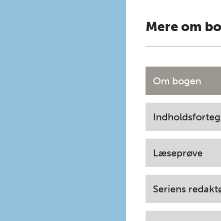
Mere om b
Om bogen
Indholdsforteg
Læseprøve
Seriens redakt