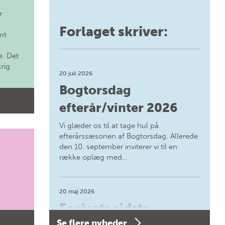
r
Forlaget skriver:
mt
. Det
krig
20 juli 2026
.
Bogtorsdag
efterår/vinter 2026
Vi glæder os til at tage hul på
efterårssæsonen af Bogtorsdag. Allerede
den 10. september inviterer vi til en
række oplæg med…
20 maj 2026
Forårets sidste
Se flere nyheder