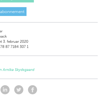
 abonnement
er
back
t 3. februar 2020
78 87 7184 307 1
n Arnika Skydsgaard