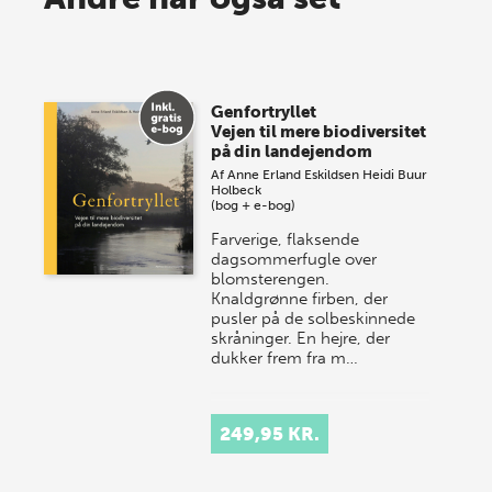
lagersalg!
Vi gentager succesen og inviterer igen i år til vores
store sommer-lagersalg, så sæt kryds i kalenderen
Genfortryllet
onsdag den 10. j…
Vejen til mere biodiversitet
på din landejendom
Af
Anne Erland Eskildsen
Heidi Buur
Holbeck
(bog + e-bog)
Farverige, flaksende
dagsommerfugle over
blomsterengen.
Knaldgrønne firben, der
pusler på de solbeskinnede
skråninger. En hejre, der
dukker frem fra m…
249,95 KR.