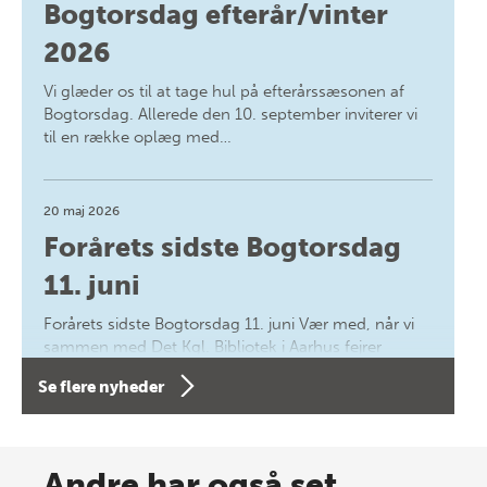
Bogtorsdag efterår/vinter
2026
Vi glæder os til at tage hul på efterårssæsonen af
Bogtorsdag. Allerede den 10. september inviterer vi
til en række oplæg med…
20 maj 2026
Forårets sidste Bogtorsdag
11. juni
Forårets sidste Bogtorsdag 11. juni Vær med, når vi
sammen med Det Kgl. Bibliotek i Aarhus fejrer
forfatterne bag vores nyes…
Se flere nyheder
8 maj 2026
Spar op til 70% til sommer-
Andre har også set