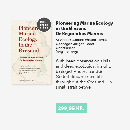
Pioneering Marine Ecology
in the Øresund
De Regionibus Marinis
Af
Anders Sandøe Ørsted
Tomas
Cedhagen
Jørgen Ledet
Christiansen
(bog + e-bog)
With keen observation skills
and deep ecological insight,
biologist Anders Sandøe
Ørsted documented life
throughout the Øresund – a
small strait betwe…
299,95 KR.