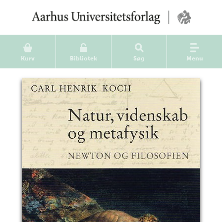
Kurv
Bibliotek
Søg
Menu