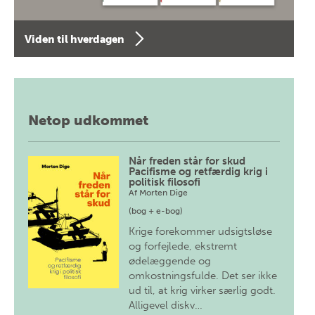
Viden til hverdagen
Netop udkommet
Når freden står for skud
Pacifisme og retfærdig krig i
politisk filosofi
Af
Morten Dige
(bog + e-bog)
Krige forekommer udsigtsløse
og forfejlede, ekstremt
ødelæggende og
omkostningsfulde. Det ser ikke
ud til, at krig virker særlig godt.
Alligevel diskv…