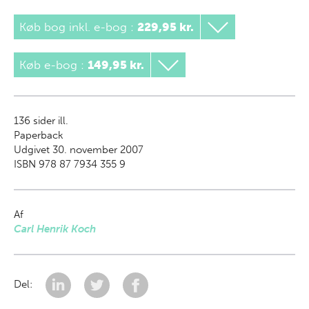
Køb bog inkl. e-bog
:
229,95 kr.
Køb e-bog
:
149,95 kr.
136
sider ill.
Paperback
Udgivet 30. november 2007
ISBN 978 87 7934 355 9
Af
Carl Henrik Koch
Del: