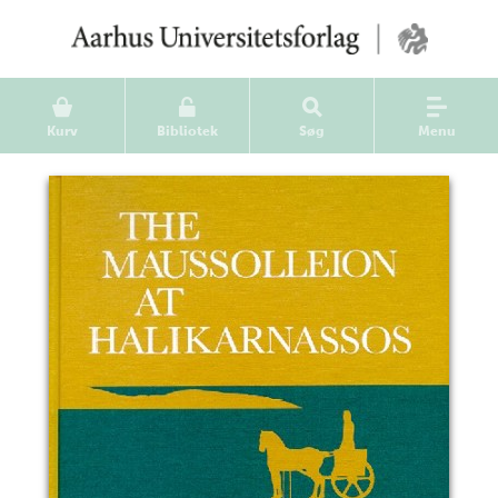
Kurv
Bibliotek
Søg
Menu