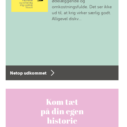
ødelæggende og
omkostningsfulde. Det ser ikke
ud til, at krig virker særlig godt.
Alligevel diskv…
Netop udkommet