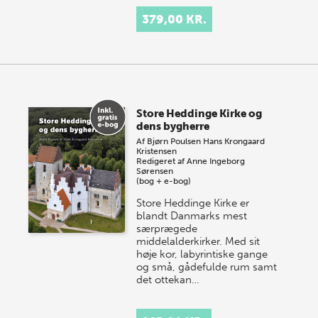
379,00 KR.
Store Heddinge Kirke og
dens bygherre
Af
Bjørn Poulsen
Hans Krongaard
Kristensen
Redigeret af
Anne Ingeborg
Sørensen
(bog + e-bog)
Store Heddinge Kirke er
blandt Danmarks mest
særprægede
middelalderkirker. Med sit
høje kor, labyrintiske gange
og små, gådefulde rum samt
det ottekan…