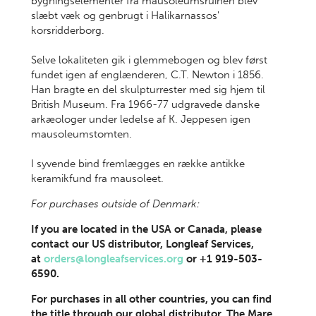
bygningselementer fra mausoleumsruinen blev
slæbt væk og genbrugt i Halikarnassos'
korsridderborg.
Selve lokaliteten gik i glemmebogen og blev først
fundet igen af englænderen, C.T. Newton i 1856.
Han bragte en del skulpturrester med sig hjem til
British Museum. Fra 1966-77 udgravede danske
arkæologer under ledelse af K. Jeppesen igen
mausoleumstomten.
I syvende bind fremlægges en række antikke
keramikfund fra mausoleet.
For purchases outside of Denmark:
If you are located in the USA or Canada, please
contact our US distributor, Longleaf Services,
at
orders@longleafservices.org
or +1 919-503-
6590.
For purchases in all other countries, you can find
the title through our global distributor, The Mare