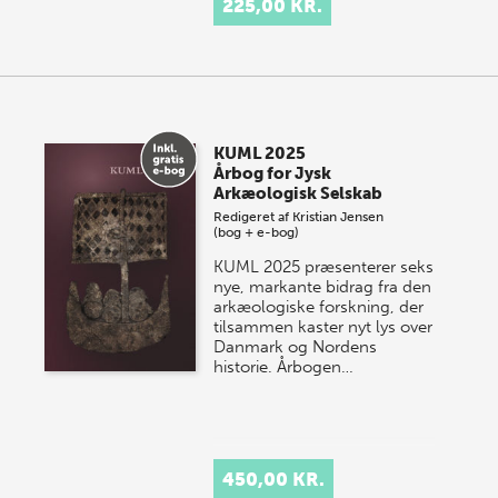
225,00 KR.
KUML 2025
Årbog for Jysk
Arkæologisk Selskab
Redigeret af
Kristian Jensen
(bog + e-bog)
KUML 2025 præsenterer seks
nye, markante bidrag fra den
arkæologiske forskning, der
tilsammen kaster nyt lys over
Danmark og Nordens
historie.
Årbogen…
450,00 KR.