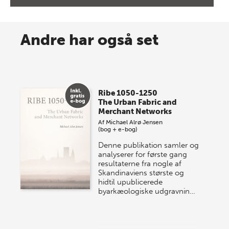
8 maj 2026
Spar op til 70% til sommer-
Andre har også set
lagersalg!
Vi gentager succesen og inviterer igen i år til vores
store sommer-lagersalg, så sæt kryds i kalenderen
Ribe 1050-1250
onsdag den 10. j…
The Urban Fabric and
Merchant Networks
Af
Michael Alrø Jensen
(bog + e-bog)
Denne publikation samler og
analyserer for første gang
resultaterne fra nogle af
Skandinaviens største og
hidtil upublicerede
byarkæologiske udgravnin…