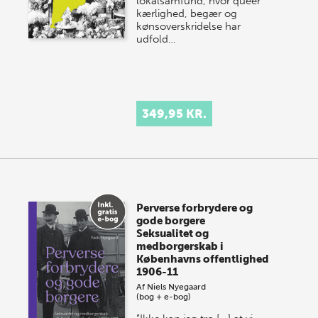
lokalsamfund, hvor queer
kærlighed, begær og
kønsoverskridelse har
udfold…
349,95 KR.
Perverse forbrydere og
gode borgere
Seksualitet og
medborgerskab i
Københavns offentlighed
1906-11
Af
Niels Nyegaard
(bog + e-bog)