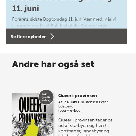
11. juni
Forårets sidste Bogtorsdag 11. juni Vær med, når vi
sammen med Det Kgl. Bibliotek i Aarhus fejrer
forfatterne bag vores nyes…
Se flere nyheder
8 maj 2026
Spar op til 70% til sommer-
Andre har også set
lagersalg!
Vi gentager succesen og inviterer igen i år til vores
store sommer-lagersalg, så sæt kryds i kalenderen
Queer i provinsen
onsdag den 10. j…
Af
Tea Dahl Christensen
Peter
Edelberg
(bog + e-bog)
Queer i provinsen tager os
ud af storbyen og hen til
købstæder, landsbyer og