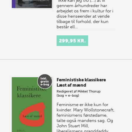
”Ikke kan jeg tro [...] at vi
gennem århundreder har
arbejdet os frem i kultur for i
disse henseender at vende
tilbage til forhold, der kun
består ell…
299,95 KR.
Feministiske klassikere
Læst af mænd
Redigeret af
Mikkel Thorup
(bog + e-bog)
Feminisme er ikke kun for
kvinder. Mary Wollstonecraft,
feminismens førstedame,
talte også mandens sag. Og
John Stuart Mill,
liberalismens granddaddy,…