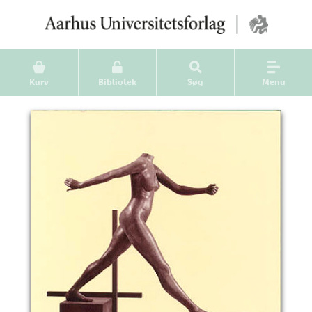
Kurv
Bibliotek
Søg
Menu