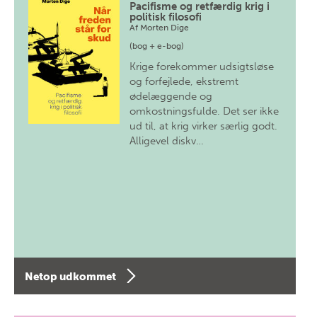
Pacifisme og retfærdig krig i
politisk filosofi
Af
Morten Dige
(bog + e-bog)
Krige forekommer udsigtsløse
og forfejlede, ekstremt
ødelæggende og
omkostningsfulde. Det ser ikke
ud til, at krig virker særlig godt.
Alligevel diskv…
Netop udkommet