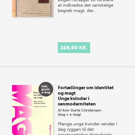
at indkredse det vanskelige
begreb magt, der…
228,00 KR.
Fortællinger om identitet
og magt
Unge kvinder i
senmoderniteten
Af
Ann-Dorte Christensen
(bog + e-bog)
Mange unge kvinder vender i
dag ryggen til det
repræsentative demokratis