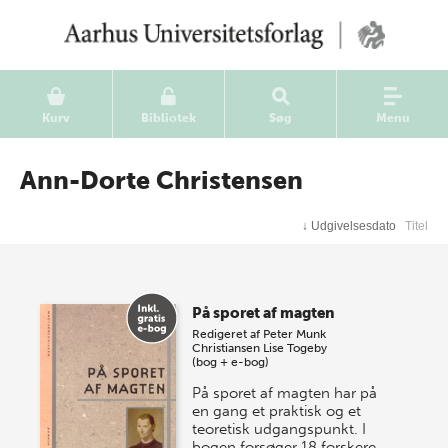
Kurv
Bibliotek
Søg
Menu
Ann-Dorte Christensen
↓
Udgivelsesdato
Titel
På sporet af magten
Redigeret af
Peter Munk
Christiansen
Lise Togeby
(bog + e-bog)
På sporet af magten har på
en gang et praktisk og et
teoretisk udgangspunkt. I
bogen forsøger 18 forskere