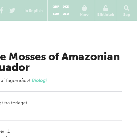
GBP
DKK
In English
EUR
USD
Kurv
Bibliotek
Søg
e Mosses of Amazonian
uador
 af
fagområdet
Biologi
t fra forlaget
r ill.