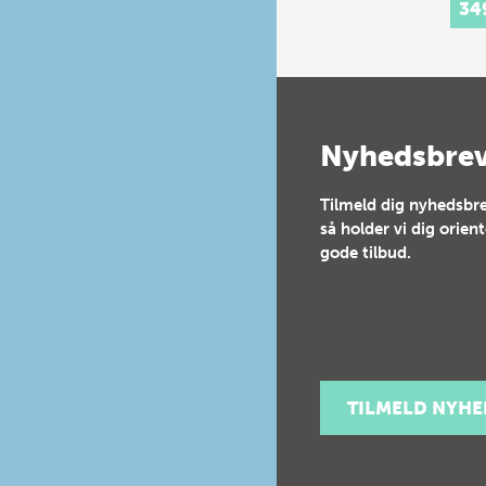
34
add
Nyhedsbre
Tilmeld dig nyhedsbre
så holder vi dig orien
gode tilbud.
TILMELD NYH