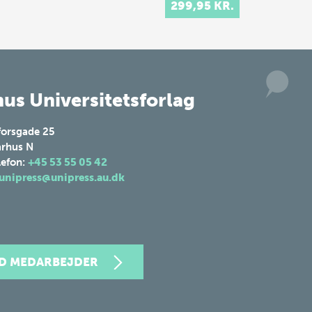
life throughout the
299,95 KR.
Øresund – a small
strait betwe…
us Universitetsforlag
forsgade 25
rhus N
lefon:
+45 53 55 05 42
unipress@unipress.au.dk
ND MEDARBEJDER