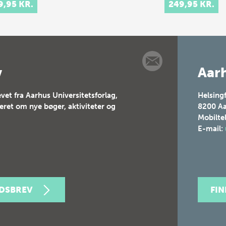
m…
9,95 KR.
249,95 KR.
ed…
v
Aarh
vet fra Aarhus Universitetsforlag,
Helsing
teret om nye bøger, aktiviteter og
8200
Aa
Mobilte
E-mail:
EDSBREV
FI