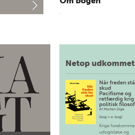
Om bogen
.
Netop udkommet
Når freden stå
skud
Pacifisme og
retfærdig krig 
politisk filosof
Af
Morten Dige
(bog + e-bog)
Krige forekomme
udsigtsløse og