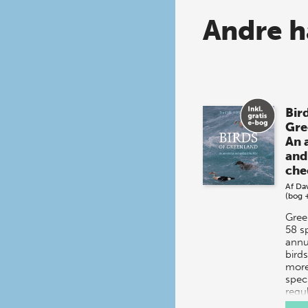
Andre h
Bird
Gre
An 
and
che
Af
Da
(bog 
Gree
58 s
annu
bird
more
spec
regul
numb