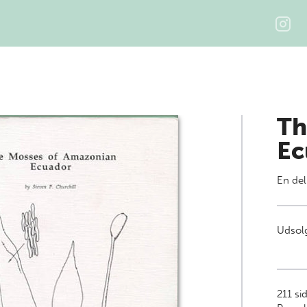
Th
Ec
En del
Udsolg
211
side