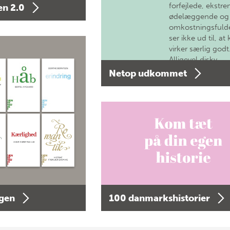
forfejlede, ekstre
n 2.0
ødelæggende og
omkostningsfulde
ser ikke ud til, at 
virker særlig godt
Alligevel diskv…
Netop udkommet
agen
100 danmarkshistorier