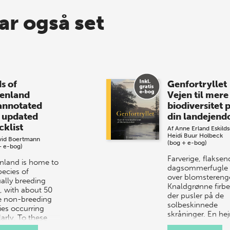
ar også set
s of
Genfortryllet
enland
Vejen til mere
annotated
biodiversitet 
 updated
din landejen
cklist
Af
Anne Erland Eskild
Heidi Buur Holbeck
vid Boertmann
(bog + e-bog)
+ e-bog)
Farverige, flaksen
nland is home to
dagsommerfugle
pecies of
over blomstereng
ally breeding
Knaldgrønne firbe
s, with about 50
der pusler på de
 non-breeding
solbeskinnede
ies occurring
skråninger. En hej
arly. To these
der dukker frem f
ers can be