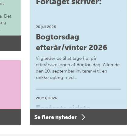
Forlaget skriver:
mt
. Det
krig
20 juli 2026
.
Bogtorsdag
efterår/vinter 2026
Vi glæder os til at tage hul på
efterårssæsonen af Bogtorsdag. Allerede
den 10. september inviterer vi til en
række oplæg med…
20 maj 2026
Forårets sidste
Se flere nyheder
Bogtorsdag 11. juni
Forårets sidste Bogtorsdag 11. juni Vær
med, når vi sammen med Det Kgl.