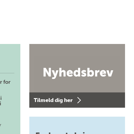
r for
i
Tilmeld dig her
i
r