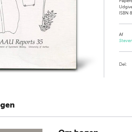
Paper
Udgive
ISBN 
Af
Steven
Del:
ogen