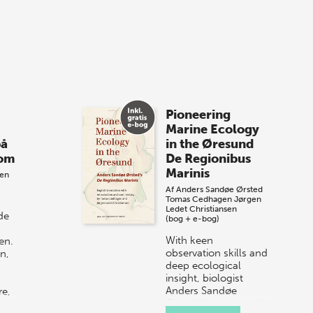
Bibliotek i Aarhus fejrer forfatterne bag
vores nyes…
8 maj 2026
Spar op til 70% til
Pioneering
sommer-lagersalg!
Marine Ecology
på
in the Øresund
Vi gentager succesen og inviterer igen i
dom
De Regionibus
år til vores store sommer-lagersalg,
Marinis
sen
så sæt kryds i kalenderen onsdag den
Af
Anders Sandøe Ørsted
10. j…
Tomas Cedhagen
Jørgen
Ledet Christiansen
de
(bog + e-bog)
With keen
en.
observation skills and
n,
deep ecological
insight, biologist
Anders Sandøe
re,
Ørsted documented
ra