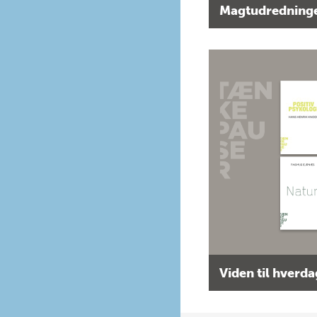
Magtudredninge
Viden til hverd