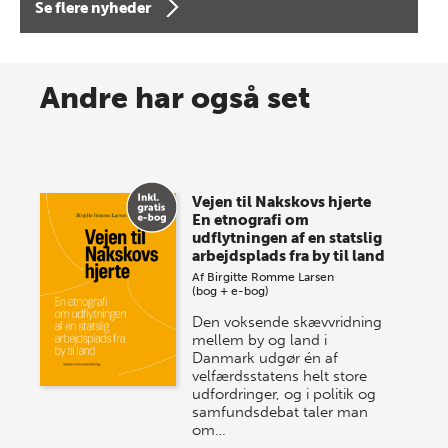
Se flere nyheder
8 maj 2026
Spar op til 70% til sommer-
Andre har også set
lagersalg!
Vi gentager succesen og inviterer igen i år til vores
store sommer-lagersalg, så sæt kryds i kalenderen
Vejen til Nakskovs hjerte
onsdag den 10. j…
En etnografi om
udflytningen af en statslig
arbejdsplads fra by til land
Af
Birgitte Romme Larsen
(bog + e-bog)
Den voksende skævvridning
mellem by og land i
Danmark udgør én af
velfærdsstatens helt store
udfordringer, og i politik og
samfundsdebat taler man
om…