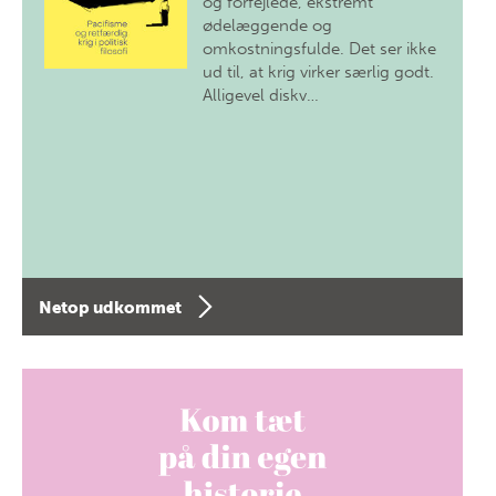
og forfejlede, ekstremt
ødelæggende og
omkostningsfulde. Det ser ikke
ud til, at krig virker særlig godt.
Alligevel diskv…
Netop udkommet