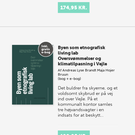
174,95 KR.
Byen som etnografisk
living lab
Oversvømmelser og
klimatilpasning i Vejle
Af
Andreas Lyse Brandt
Maja Hojer
Bruun
(bog + e-bog)
Det buldrer fra skyerne, og et
voldsomt skybrud er på vej
ind over Vejle. På et
kommunalt kontor samles
tre højvandsvagter i en
indsats for at beskytt…