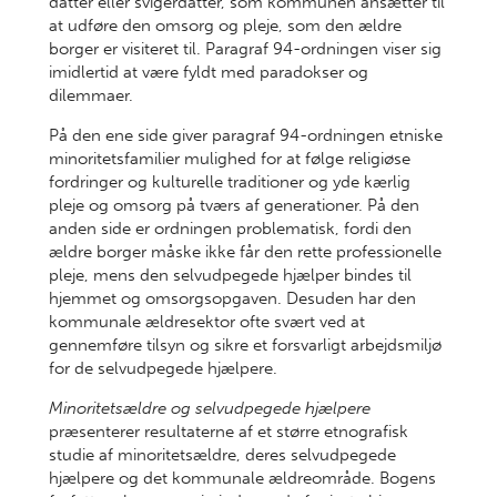
datter eller svigerdatter, som kommunen ansætter til
at udføre den omsorg og pleje, som den ældre
borger er visiteret til. Paragraf 94-ordningen viser sig
imidlertid at være fyldt med paradokser og
dilemmaer.
På den ene side giver paragraf 94-ordningen etniske
minoritetsfamilier mulighed for at følge religiøse
fordringer og kulturelle traditioner og yde kærlig
pleje og omsorg på tværs af generationer. På den
anden side er ordningen problematisk, fordi den
ældre borger måske ikke får den rette professionelle
pleje, mens den selvudpegede hjælper bindes til
hjemmet og omsorgsopgaven. Desuden har den
kommunale ældresektor ofte svært ved at
gennemføre tilsyn og sikre et forsvarligt arbejdsmiljø
for de selvudpegede hjælpere.
Minoritetsældre og selvudpegede hjælpere
præsenterer resultaterne af et større etnografisk
studie af minoritetsældre, deres selvudpegede
hjælpere og det kommunale ældreområde. Bogens