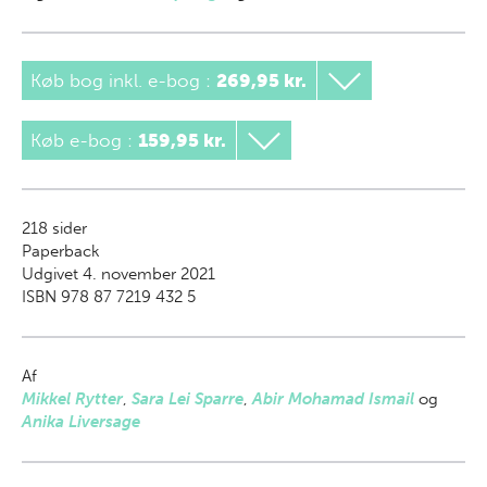
Køb bog inkl. e-bog
:
269,95 kr.
Køb e-bog
:
159,95 kr.
218
sider
Paperback
Udgivet 4. november 2021
ISBN 978 87 7219 432 5
Af
Mikkel Rytter
,
Sara Lei Sparre
,
Abir Mohamad Ismail
og
Anika Liversage