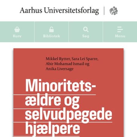
Kurv
Bibliotek
Søg
Menu