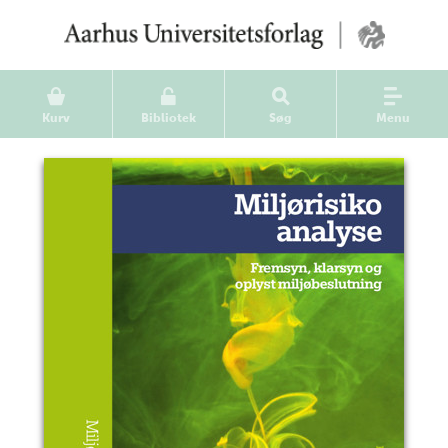
Kurv
Bibliotek
Søg
Menu