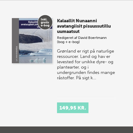
Kalaallit Nunaanni
avatangiisit pisuussutillu
uumaatsut
Redigeret af
David Boertmann
(bog + e-bog)
Grønland er rigt på naturlige
ressourcer. Land og hav er
levested for unikke dyre- og
plantearter, og i
undergrunden findes mange
råstoffer. På sigt k…
149,95 KR.