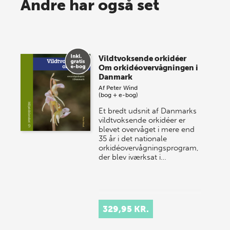
Spar op til 70% til sommer-
Andre har også set
lagersalg!
Vi gentager succesen og inviterer igen i år til vores
store sommer-lagersalg, så sæt kryds i kalenderen
Vildtvoksende orkidéer
onsdag den 10. j…
Om orkidéovervågningen i
Danmark
Af
Peter Wind
(bog + e-bog)
Et bredt udsnit af Danmarks
vildtvoksende orkidéer er
blevet overvåget i mere end
35 år i det nationale
orkidéovervågningsprogram,
der blev iværksat i…
329,95 KR.