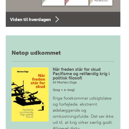
Viden til hverdagen
Netop udkommet
Når freden står for skud
Pacifisme og retfærdig krig i
politisk filosofi
Af
Morten Dige
(bog + e-bog)
Krige forekommer udsigtsløse
og forfejlede, ekstremt
ødelæggende og
omkostningsfulde. Det ser ikke
ud til, at krig virker særlig godt.
Alligevel diskv…