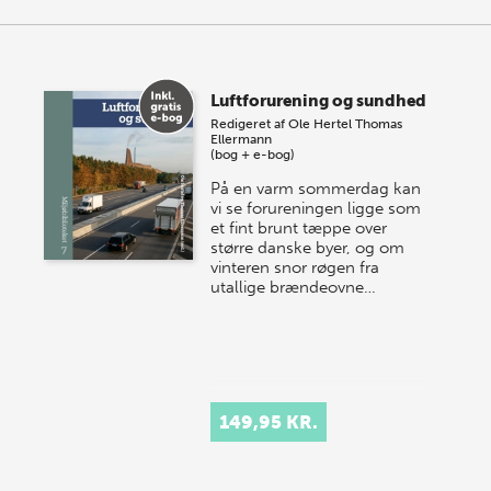
Luftforurening og sundhed
Redigeret af
Ole Hertel
Thomas
Ellermann
(bog + e-bog)
På en varm sommerdag kan
vi se forure­ningen ligge som
et fint brunt tæppe over
større danske byer, og om
vinteren snor rø­gen fra
utallige brændeovne…
149,95 KR.