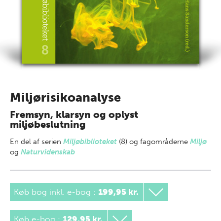
Miljørisikoanalyse
Fremsyn, klarsyn og oplyst
miljøbeslutning
En del af
serien
Miljøbiblioteket
(8) og fagområderne
Miljø
og
Naturvidenskab
Køb bog inkl. e-bog
:
199,95 kr.
Køb e-bog
:
129,95 kr.