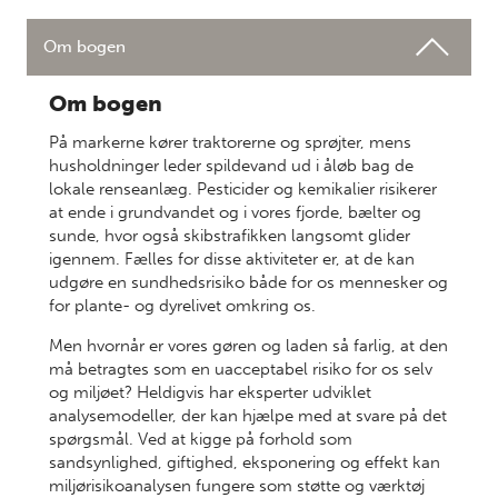
Om bogen
Om bogen
På markerne kører traktorerne og sprøjter, mens
husholdninger leder spildevand ud i åløb bag de
lokale renseanlæg. Pesticider og kemikalier risikerer
at ende i grundvandet og i vores fjorde, bælter og
sunde, hvor også skibstrafikken langsomt glider
igennem. Fælles for disse aktiviteter er, at de kan
udgøre en sundhedsrisiko både for os mennesker og
for plante- og dyrelivet omkring os.
Men hvornår er vores gøren og laden så farlig, at den
må betragtes som en uacceptabel risiko for os selv
og miljøet? Heldigvis har eksperter udviklet
analysemodeller, der kan hjælpe med at svare på det
spørgsmål. Ved at kigge på forhold som
sandsynlighed, giftighed, eksponering og effekt kan
miljørisikoanalysen fungere som støtte og værktøj