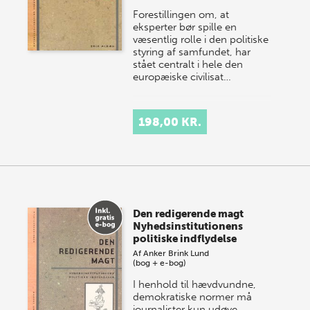
Forestillingen om, at
eksperter bør spille en
væsentlig rolle i den politiske
styring af samfundet, har
stået centralt i hele den
europæiske civilisat…
198,00 KR.
Den redigerende magt
Nyhedsinstitutionens
politiske indflydelse
Af
Anker Brink Lund
(bog + e-bog)
I henhold til hævdvundne,
demokratiske normer må
journalister kun udøve