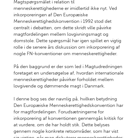
Magtspørgsmålet i relation til
menneskerettighederne er imidlertid ikke nyt. Ved
inkorporeringen af Den Europæiske
Menneskerettighedskonvention i 1992 stod det
centralt i debatten, om dette skridt ville påvirke
magtfordelingen mellem lovgivningsmagt og
domstole. Dette spørgsmål har igen spillet en vigtig
rolle i de senere års diskussion om inkorporering af
nogle FN-konventioner om menneskerettigheder.
På den baggrund er der som led i Magtudredningen
foretaget en undersøgelse af, hvordan internationale
menneskerettigheder påvirker forholdet mellem
lovgivende og dømmende magt i Danmark.
I denne bog ses der navnlig på, hvilken betydning
Den Europæiske Menneskerettighedskonvention har
for magtfordelingen. Forudsætningerne for
inkorporering af konventionen gennemgås kritisk for
at vurdere, om de har holdt stik. Dette belyses
gennem nogle konkrete retsområder, som har vist
sig vigtige, når man diskuterer menneskerettigheder: