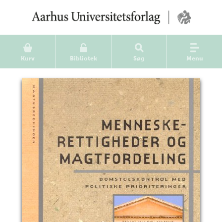
Kurv
Bibliotek
Søg
Menu