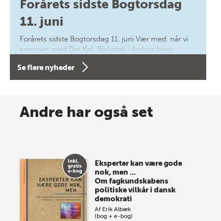
Forårets sidste Bogtorsdag
11. juni
Forårets sidste Bogtorsdag 11. juni Vær med, når vi
sammen med Det Kgl. Bibliotek i Aarhus fejrer
forfatterne bag vores nyes…
Se flere nyheder
8 maj 2026
Spar op til 70% til sommer-
Andre har også set
lagersalg!
Vi gentager succesen og inviterer igen i år til vores
store sommer-lagersalg, så sæt kryds i kalenderen
Eksperter kan være gode
onsdag den 10. j…
nok, men ...
Om fagkundskabens
politiske vilkår i dansk
demokrati
Af
Erik Albæk
(bog + e-bog)