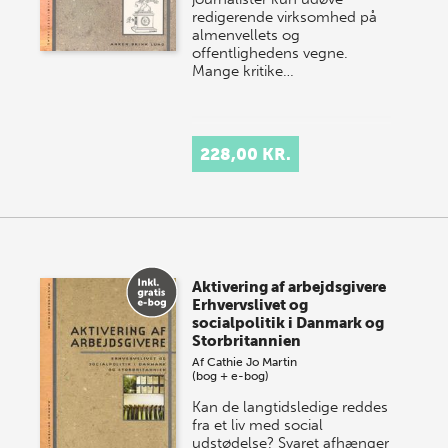
redigerende virksomhed på
almenvellets og
offentlighedens vegne.
Mange kritike…
228,00 KR.
Aktivering af arbejdsgivere
Erhvervslivet og
socialpolitik i Danmark og
Storbritannien
Af
Cathie Jo Martin
(bog + e-bog)
Kan de langtidsledige reddes
fra et liv med social
udstødelse? Svaret afhænger