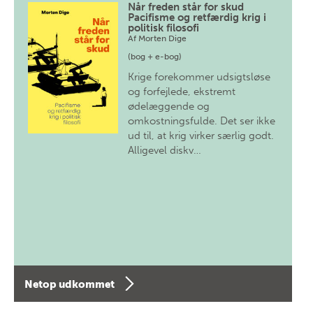
Når freden står for skud
Pacifisme og retfærdig krig i
politisk filosofi
Af
Morten Dige
(bog + e-bog)
Krige forekommer udsigtsløse
og forfejlede, ekstremt
ødelæggende og
omkostningsfulde. Det ser ikke
ud til, at krig virker særlig godt.
Alligevel diskv…
Netop udkommet