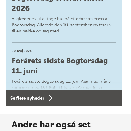
2026
Vi glæder os til at tage hul på efterårssæsonen af
Bogtorsdag. Allerede den 10. september inviterer vi
til en række oplæg med…
20 maj 2026
Forårets sidste Bogtorsdag
11. juni
Forårets sidste Bogtorsdag 11. juni Vær med, når vi
sammen med Det Kgl. Bibliotek i Aarhus fejrer
forfatterne bag vores nyes…
Se flere nyheder
8 maj 2026
Spar op til 70% til sommer-
Andre har også set