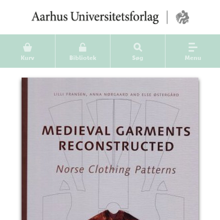
Kurv
Bibliotek
Søg
Menu