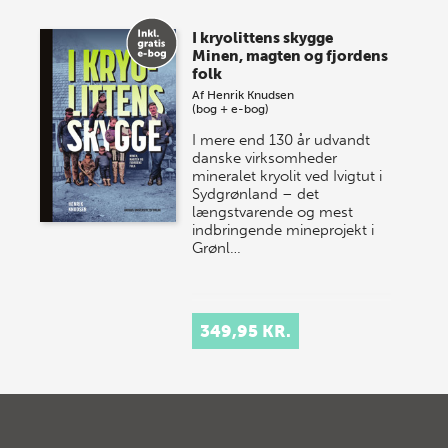
I kryolittens skygge
Minen, magten og fjordens
folk
Af
Henrik Knudsen
(bog + e-bog)
I mere end 130 år udvandt
danske virksomheder
mineralet kryolit ved Ivigtut i
Sydgrønland – det
længstvarende og mest
indbringende mineprojekt i
Grønl…
349,95 KR.