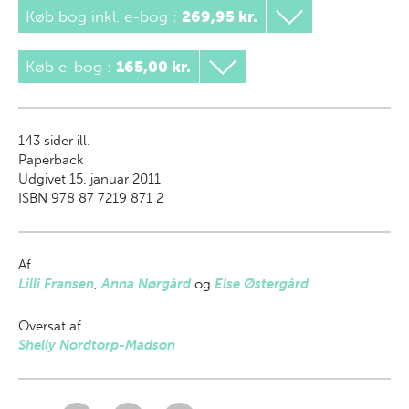
Køb bog inkl. e-bog
:
269,95 kr.
Køb e-bog
:
165,00 kr.
143
sider ill.
Paperback
Udgivet 15. januar 2011
ISBN 978 87 7219 871 2
Af
Lilli Fransen
,
Anna Nørgård
og
Else Østergård
Oversat af
Shelly Nordtorp-Madson