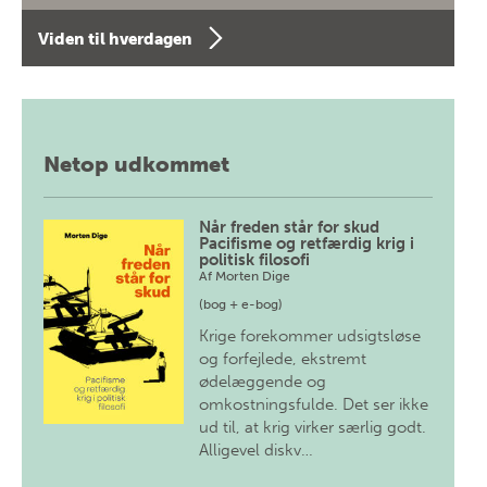
Viden til hverdagen
Netop udkommet
Når freden står for skud
Pacifisme og retfærdig krig i
politisk filosofi
Af
Morten Dige
(bog + e-bog)
Krige forekommer udsigtsløse
og forfejlede, ekstremt
ødelæggende og
omkostningsfulde. Det ser ikke
ud til, at krig virker særlig godt.
Alligevel diskv…