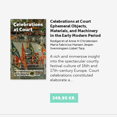
lagersalg!
Vi gentager succesen og inviterer igen i år til vores
store sommer-lagersalg, så sæt kryds i kalenderen
Celebrations at Court
onsdag den 10. j…
Ephemeral Objects,
Materials, and Machinery
in the Early Modern Period
Redigeret af
Anne H Christensen
Maria Fabricius Hansen
Jesper
Svenningsen
Lisbet Tarp
A rich and immersive insight
into the spectacular courtly
festival culture of 16th and
17th-century Europe. Court
celebrations constituted
elaborate a…
349,95 KR.