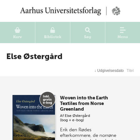
Kurv
Bibliotek
Søg
Menu
Else Østergård
↓
Udgivelsesdato
Titel
Woven into the Earth
Textiles from Norse
Greenland
Af
Else Østergård
(bog + e-bog)
Erik den Rødes
efterkommere, de norrøne