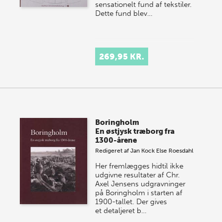
sensationelt fund af tekstiler.
Dette fund blev…
269,95 KR.
Boringholm
En østjysk træborg fra
1300-årene
Redigeret af
Jan Kock
Else Roesdahl
Her fremlægges hidtil ikke
udgivne resultater af Chr.
Axel Jensens udgravninger
på Boringholm i starten af
1900-tallet. Der gives
et detaljeret b…