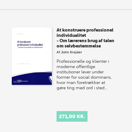
At konstruere professionel
individualitet
- Om lærerens brug af talen
om selvbestemmelse
Af
John Krejsler
Professionelle og klienter i
moderne offentlige
institutioner lever under
former for social dominans,
hvor man foretrækker at
gøre ting med ord i sted…
271,00 KR.