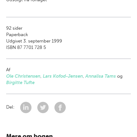
92
sider
Paperback
Udgivet 3. september 1999
ISBN 87 7701 728 5
Af
Ole Christensen
,
Lars Kofod-Jensen
,
Annalisa Tams
og
Birgitte Tufte
Del:
Mere om bogen