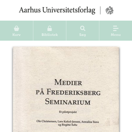
Kurv
Bibliotek
Søg
Menu