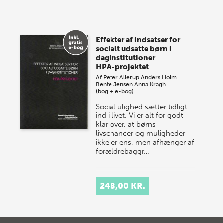
Effekter af indsatser for
socialt udsatte børn i
daginstitutioner
HPA-projektet
Af
Peter Allerup
Anders Holm
Bente Jensen
Anna Kragh
(bog + e-bog)
Social ulighed sætter tidligt
ind i livet. Vi er alt for godt
klar over, at børns
livschancer og muligheder
ikke er ens, men afhænger af
forældrebaggr…
248,00 KR.