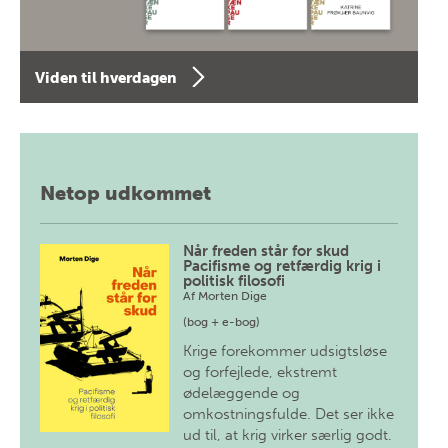
Viden til hverdagen
Netop udkommet
Når freden står for skud
Pacifisme og retfærdig krig i
politisk filosofi
Af
Morten Dige
(bog + e-bog)
Krige forekommer udsigtsløse
og forfejlede, ekstremt
ødelæggende og
omkostningsfulde. Det ser ikke
ud til, at krig virker særlig godt.