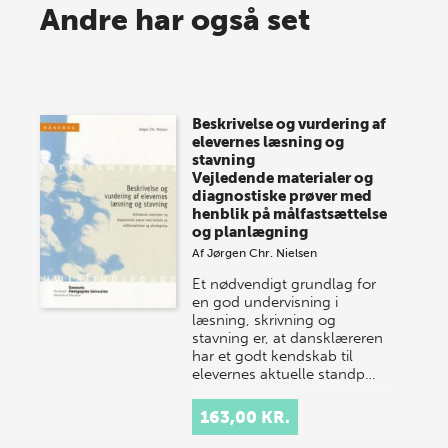
Spar op til 70% til sommer-
Andre har også set
lagersalg!
Vi gentager succesen og inviterer igen i år til vores
store sommer-lagersalg, så sæt kryds i kalenderen
Beskrivelse og vurdering af
onsdag den 10. j…
elevernes læsning og
stavning
Vejledende materialer og
diagnostiske prøver med
henblik på målfastsættelse
og planlægning
Af
Jørgen Chr. Nielsen
Et nødvendigt grundlag for
en god undervisning i
læsning, skrivning og
stavning er, at dansklæreren
har et godt kendskab til
elevernes aktuelle standp…
163,00 KR.