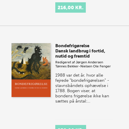
216,00 KR.
Bondefrigørelse
Dansk landbrug i fortid,
nutid og fremtid
Redigeret af
Jørgen Andersen
Tønnes Bekker-Nielsen
Ole Fenger
1988 var det år, hvor alle
fejrede "bondefrigørelsen" -
stavnsbåndets ophævelse i
1788. Bogen viser, at
bondens frigørelse ikke kan
sættes på årstal:…