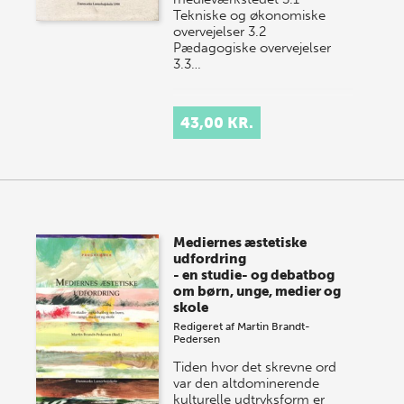
Tekniske og økonomiske
overvejelser 3.2
Pædagogiske overvejelser
3.3…
43,00 KR.
Mediernes æstetiske
udfordring
- en studie- og debatbog
om børn, unge, medier og
skole
Redigeret af
Martin Brandt-
Pedersen
Tiden hvor det skrevne ord
var den altdominerende
kulturelle udtryksform er