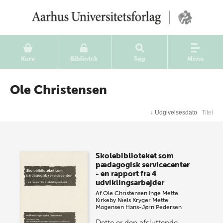
Kurv
Bibliotek
Søg
Menu
Ole Christensen
↓
Udgivelsesdato
Titel
Skolebiblioteket som
pædagogisk servicecenter
- en rapport fra 4
udviklingsarbejder
Af
Ole Christensen
Inge Mette
Kirkeby
Niels Kryger
Mette
Mogensen
Hans-Jørn Pedersen
Dette er den afsluttende