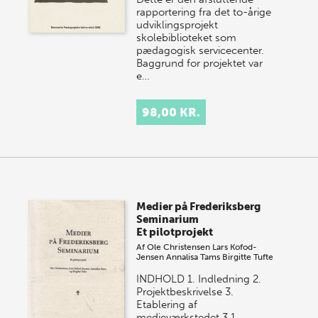
rapportering fra det to-årige
udviklingsprojekt
skolebiblioteket som
pædagogisk servicecenter.
Baggrund for projektet var
e…
98,00 KR.
Medier på Frederiksberg
Seminarium
Et pilotprojekt
Af
Ole Christensen
Lars Kofod-
Jensen
Annalisa Tams
Birgitte Tufte
INDHOLD 1. Indledning 2.
Projektbeskrivelse 3.
Etablering af
medieværkstedet 3.1