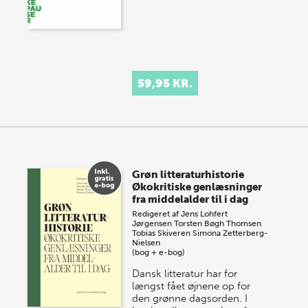
59,95 KR.
Grøn litteraturhistorie
Økokritiske genlæsninger
fra middelalder til i dag
Redigeret af
Jens Lohfert
Jørgensen
Torsten Bøgh Thomsen
Tobias Skiveren
Simona Zetterberg-
Nielsen
(bog + e-bog)
Dansk litteratur har for
længst fået øjnene op for
den grønne dagsorden. I