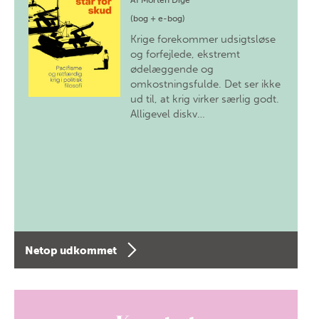
Af
Morten Dige
(bog + e-bog)
Krige forekommer udsigtsløse
og forfejlede, ekstremt
ødelæggende og
omkostningsfulde. Det ser ikke
ud til, at krig virker særlig godt.
Alligevel diskv…
Netop udkommet