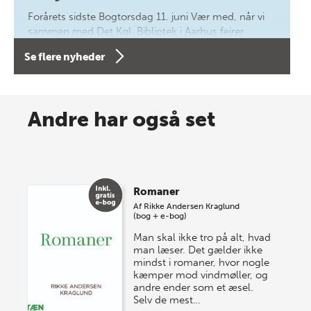
Forårets sidste Bogtorsdag 11. juni Vær med, når vi
sammen med Det Kgl. Bibliotek i Aarhus fejrer
forfatterne bag vores nyes…
Se flere nyheder
8 maj 2026
Spar op til 70% til sommer-
Andre har også set
lagersalg!
Vi gentager succesen og inviterer igen i år til vores
store sommer-lagersalg, så sæt kryds i kalenderen
Romaner
onsdag den 10. j…
Af
Rikke Andersen Kraglund
(bog + e-bog)
Man skal ikke tro på alt, hvad
man læser. Det gælder ikke
mindst i romaner, hvor nogle
kæmper mod vindmøller, og
andre ender som et æsel.
Selv de mest…