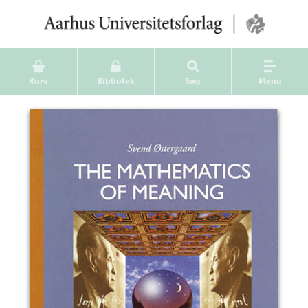
Kurv
Bibliotek
Søg
Menu