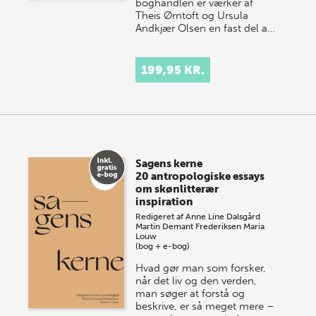
boghandlen er værker af
Theis Ørntoft og Ursula
Andkjær Olsen en fast del a…
199,95 KR.
Sagens kerne
20 antropologiske essays
om skønlitterær
inspiration
Redigeret af
Anne Line Dalsgård
Martin Demant Frederiksen
Maria
Louw
(bog + e-bog)
Hvad gør man som forsker,
når det liv og den verden,
man søger at forstå og
beskrive, er så meget mere –