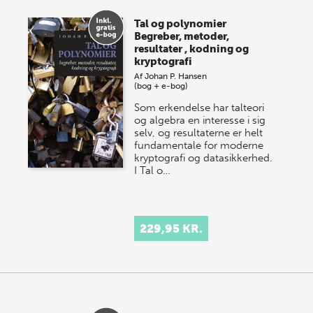
store sommer-lagersalg, så sæt kryds i kalenderen
Tal og polynomier
onsdag den 10. j…
Begreber, metoder,
resultater , kodning og
kryptografi
Af
Johan P. Hansen
(bog + e-bog)
Som erkendelse har talteori
og algebra en interesse i sig
selv, og resultaterne er helt
fundamentale for moderne
kryptografi og datasikkerhed.
I Tal o…
229,95 KR.