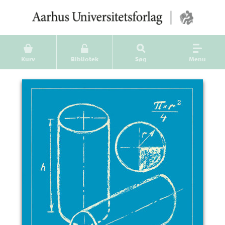
Kurv
Bibliotek
Søg
Menu