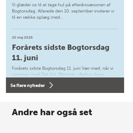
Vi glæder os til at tage hul på efterårssæsonen af
Bogtorsdag. Allerede den 10. september inviterer vi
til en række oplæg med…
20 maj 2026
Forårets sidste Bogtorsdag
11. juni
Forårets sidste Bogtorsdag 11. juni Vær med, når vi
sammen med Det Kgl. Bibliotek i Aarhus fejrer
forfatterne bag vores nyes…
Se flere nyheder
8 maj 2026
Spar op til 70% til sommer-
Andre har også set
lagersalg!
Vi gentager succesen og inviterer igen i år til vores