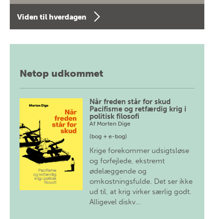
Viden til hverdagen
Netop udkommet
Når freden står for skud
Pacifisme og retfærdig krig i
politisk filosofi
Af
Morten Dige
(bog + e-bog)
Krige forekommer udsigtsløse
og forfejlede, ekstremt
ødelæggende og
omkostningsfulde. Det ser ikke
ud til, at krig virker særlig godt.
Alligevel diskv…