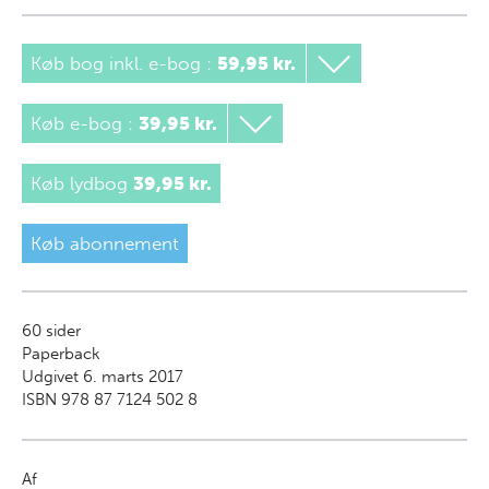
Køb bog inkl. e-bog
:
59,95 kr.
Køb e-bog
:
39,95 kr.
Køb lydbog
39,95 kr.
Køb abonnement
60
sider
Paperback
Udgivet 6. marts 2017
ISBN 978 87 7124 502 8
Af