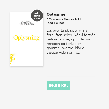
Oplysning
Af
Valdemar Nielsen Pold
(bog + e-bog)
Lys over land, siger vi, når
fornuften sejrer. Når vi forstår
naturens love, opfinder ny
medicin og forkaster
gammel overtro. Når vi
vægter viden om v…
59,95 KR.