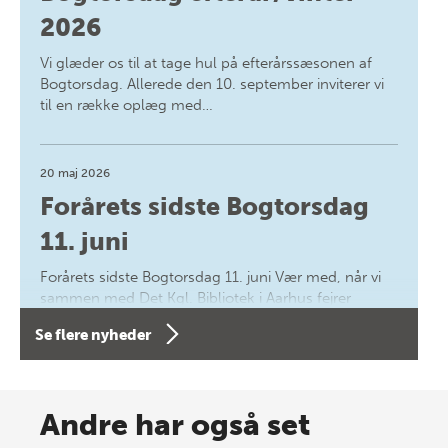
2026
Vi glæder os til at tage hul på efterårssæsonen af
Bogtorsdag. Allerede den 10. september inviterer vi
til en række oplæg med…
20 maj 2026
Forårets sidste Bogtorsdag
11. juni
Forårets sidste Bogtorsdag 11. juni Vær med, når vi
sammen med Det Kgl. Bibliotek i Aarhus fejrer
forfatterne bag vores nyes…
Se flere nyheder
8 maj 2026
Spar op til 70% til sommer-
Andre har også set