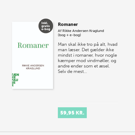
lagersalg!
Vi gentager succesen og inviterer igen i år til vores
store sommer-lagersalg, så sæt kryds i kalenderen
Romaner
onsdag den 10. j…
Af
Rikke Andersen Kraglund
(bog + e-bog)
Man skal ikke tro på alt, hvad
man læser. Det gælder ikke
mindst i romaner, hvor nogle
kæmper mod vindmøller, og
andre ender som et æsel.
Selv de mest…
59,95 KR.