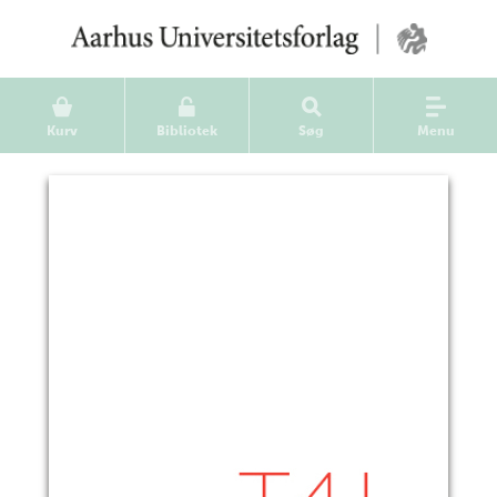
Kurv
Bibliotek
Søg
Menu